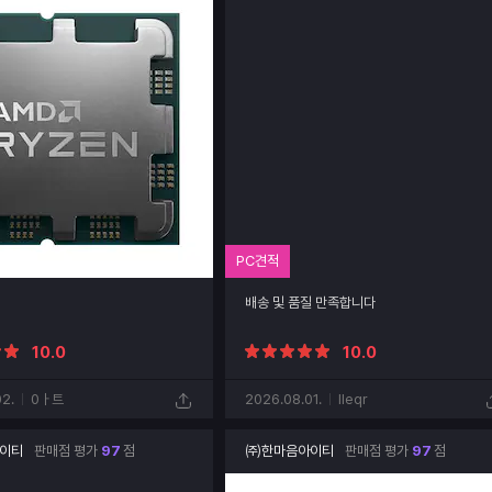
PC견적
배송 및 품질 만족합니다
10.0
10.0
2.
0ㅏ트
2026.08.01.
IIeqr
이티
판매점 평가
97
점
㈜한마음아이티
판매점 평가
97
점