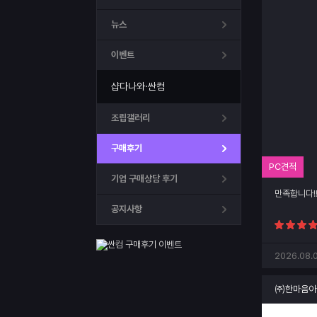
뉴스
이벤트
샵다나와·싼컴
조립갤러리
구매후기
PC견적
기업 구매상담 후기
만족합니다!
공지사항
2026.08.
㈜한마음아