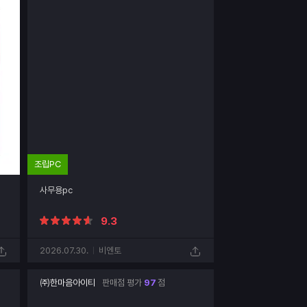
조립PC
사무용pc
9.3
2026.07.30.
비엔토
㈜한마음아이티
판매점 평가
97
점