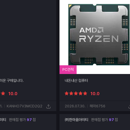
PC견적
러운 구매입니다.
내돈내산 컴퓨터
10.0
10.0
1.
KANHO7V3MCD2Q2
2026.07.30.
해마6756
이티
판매점 평가
97
점
㈜한마음아이티
판매점 평가
97
점