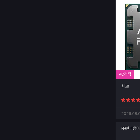
PC견적
최고!
2026.08.0
㈜한마음아