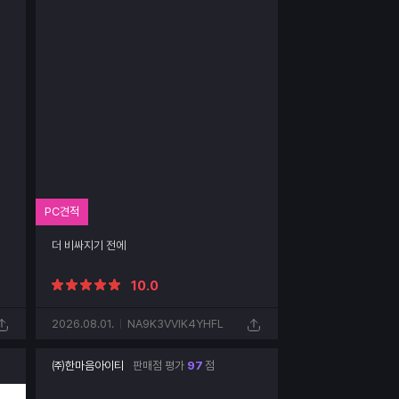
PC견적
더 비싸지기 전에
10.0
2026.08.01.
NA9K3VVIK4YHFL
㈜한마음아이티
판매점 평가
97
점