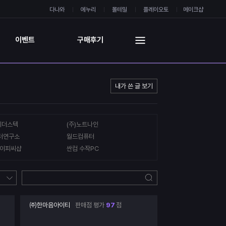
다나와
에누리
몰테일
플레이오토
메이크샵
이벤트
구매후기
내가 쓴 글 보기
리더스텍
(주)노트나인
터연구소
월드컴퓨터
이피씨샵
싼컴 수작PC
㈜한마음아이티
판매점 평가
97
점