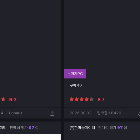
무이자PC
!
구매후기
9.3
8.7
04.
Loharu
2026.08.03.
달코뿔소8429
이티
판매점 평가
97
점
㈜한마음아이티
판매점 평가
97
점