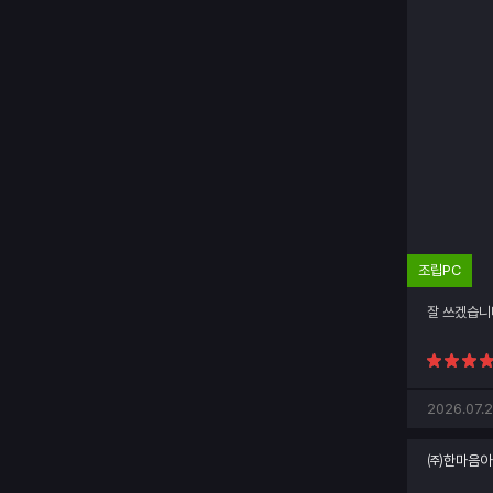
조립PC
잘 쓰겠습니
2026.07.2
㈜한마음아