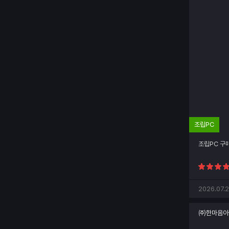
조립PC
조립PC 구매
2026.07.2
㈜한마음아