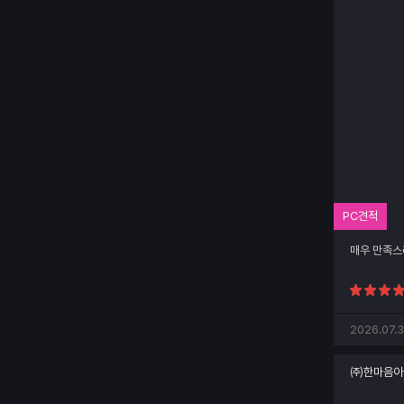
PC견적
매우 만족스
2026.07.3
㈜한마음아