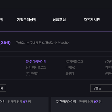
상담
기업구매상담
상품포럼
자유게시판
,356)
구매후기는 구매완료 후 작성할 수 있습니다.
㈜한마음아이티
㈜피씨블로그
(주)
싼컴 피씨블로그
수작PC
컴퓨
(주)두리칸
코잇컴
㈜마
기화
이티
판매점 평가
97
점
㈜한마음아이티
판매점 평가
97
점