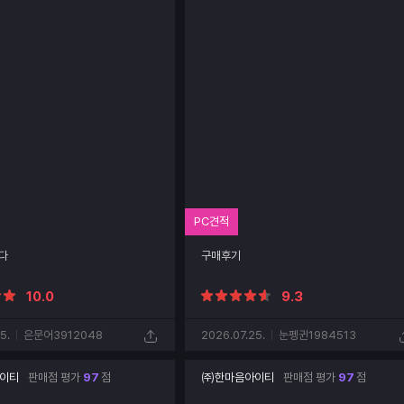
PC견적
다
구매후기
10.0
9.3
5.
은문어3912048
2026.07.25.
눈펭귄1984513
이티
판매점 평가
97
점
㈜한마음아이티
판매점 평가
97
점