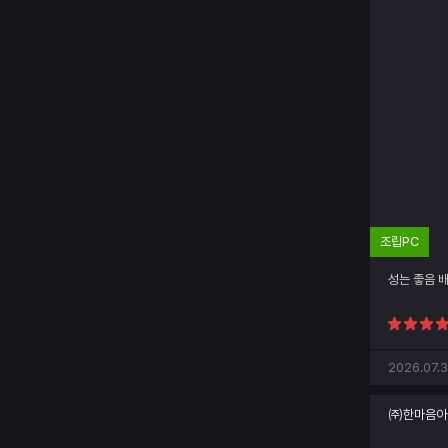
조립PC
성는 좋음 
2026.07.3
㈜한마음아