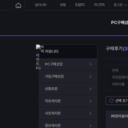
샵다나와
싼컴
조립PC
PC견적
로그인
PC구매
구매후기
(3
커뮤니티
PC구매상담
전체
기업구매상담
우린컴퓨터
리바이몰
상품포럼
선택 초
자유게시판
사진게시판
㈜한마음아
정보게시판