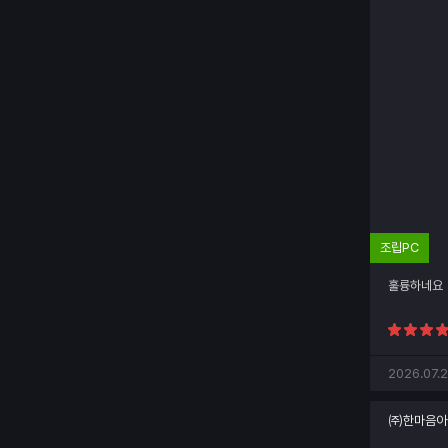
조립PC
훌륭하네요
2026.07.2
㈜한마음아