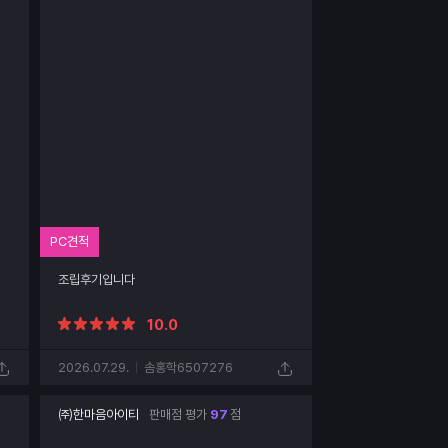
PC견적
조립후기입니다
10.0
2026.07.29.
솜홍학6507276
㈜한마음아이티
판매점 평가
97
점