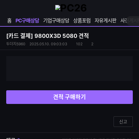
확
샵
마
장
다
이
영
나
페
홈
PC구매상담
기업구매상담
상품포럼
자유게시판
사진게시
역
와
이
펼
열
지
쳐
보
기
열
[카드 결제]
9800X3D 5080 견적
기
기
S
조
두더지5960
2025.05.10. 09:03:03
102
2
댓
N
회
글
S
수
수
공
유
하
기
견적 구매하기
신고