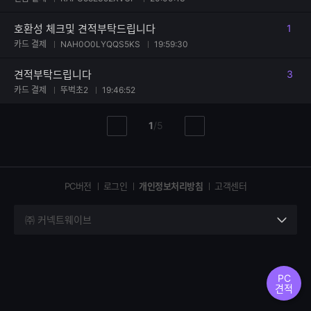
호환성 체크및 견적부탁드립니다
1
댓글
카드 결제
NAH0O0LYQQS5KS
19:59:30
견적부탁드립니다
3
댓글
카드 결제
뚜벅초2
19:46:52
현
총
1
/
5
이
다
재
페
전
음
페
페
페
이
이
이
이
지
지
지
PC버전
로그인
개인정보처리방침
고객센터
지
㈜ 커넥트웨이브
세
부
정
보
PC
열
견적
기