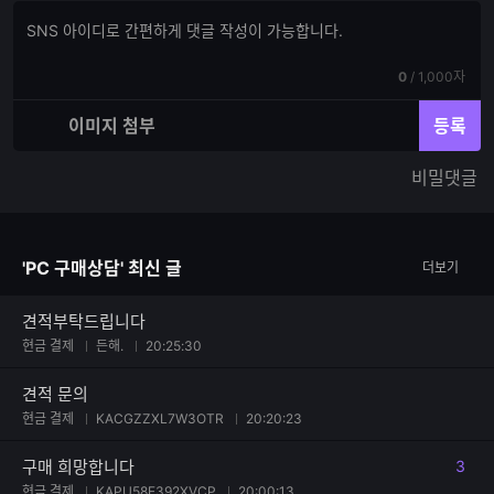
댓
댓
글
글
쓰
입
기
현
전
0
/
1,000자
력
재
체
입
입
이미지 첨부
등록
력
력
한
가
비밀댓글
글
능
자
한
수
글
자
'PC 구매상담' 최신 글
더보기
수
견적부탁드립니다
현금 결제
든해.
20:25:30
견적 문의
현금 결제
KACGZZXL7W3OTR
20:20:23
구매 희망합니다
3
댓글
현금 결제
KAPU58E392XVCP
20:00:13