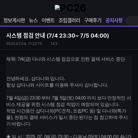
확
샵
마
장
다
이
영
나
페
정보게시판
뉴스
이벤트
조립갤러리
구매후기
공지사항
역
와
이
펼
열
지
쳐
보
기
열
시스템 점검 안내 (7/4 23:30~ 7/5 04:00)
기
기
S
조
2025.07.04. 11:22:15
143
N
회
S
수
제목: 7/4(금) 다나와 시스템 점검으로 인한 결제 서비스 중단
공
유
하
안녕하세요. 샵다나와 입니다.
기
항상 샵다나와 사이트를 이용해 주셔서 감사합니다.
7월 4일(금) 23:30 부터 7월 5일(토) 04:00 까지 보다 안정적인 서
비스 제공을 위한 시스템 점검 작업이 예정되어 있습니다.
작업 시간동안 샵다나와(PC견적, 조립PC 등) 및 다나와(특가
몰), 싼컴의 결제 서비스가 일시 중단 된다는 점 참고하여 주시
기 바랍니다.
◈ 일 시 : 2025. 07. 04(금) 23:30 ~ 다음날 05(토) 04:00 (약 4시간