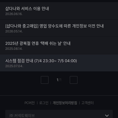
샵다나와 서비스 이용 안내
2026.06.16.
[샵다나와 중고매입] 영업 양수도에 따른 개인정보 이전 안내
2026.05.14.
2025년 광복절 연휴 '택배 쉬는 날' 안내
2025.08.14.
시스템 점검 안내 (7/4 23:30~ 7/5 04:00)
2025.07.04.
현
총
1
/
1
이
다
재
페
전
음
페
페
페
이
이
이
이
지
지
지
PC버전
로그인
개인정보처리방침
고객센터
지
㈜ 커넥트웨이브