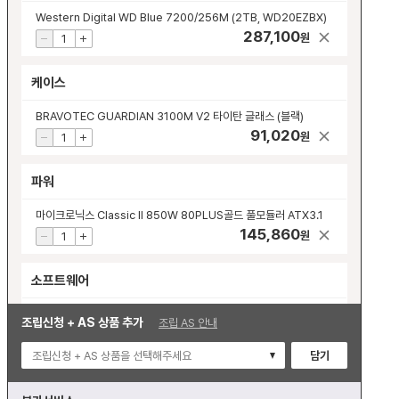
Western Digital WD Blue 7200/256M (2TB, WD20EZBX)
287,100
원
케이스
BRAVOTEC GUARDIAN 3100M V2 타이탄 글래스 (블랙)
91,020
원
파워
마이크로닉스 Classic II 850W 80PLUS골드 풀모듈러 ATX3.1
145,860
원
소프트웨어
Microsoft Windows 11 Home (처음사용자용 한글)
조립신청 + AS 상품 추가
조립 AS 안내
178,750
원
조립신청 + AS 상품을 선택해주세요
담기
모니터 및 주변기기