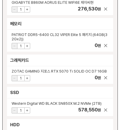
GIGABYTE B860M AORUS ELITE WIFI6E 제이씨현
276,530
원
메모리
PATRIOT DDR5-6400 CL32 VIPER Elite 5 패키지 (64GB(3
2Gx2))
0
원
그래픽카드
ZOTAC GAMING 지포스 RTX 5070 Ti SOLID OC D7 16GB
0
원
SSD
Western Digital WD BLACK SN850X M.2 NVMe (2TB)
578,550
원
HDD