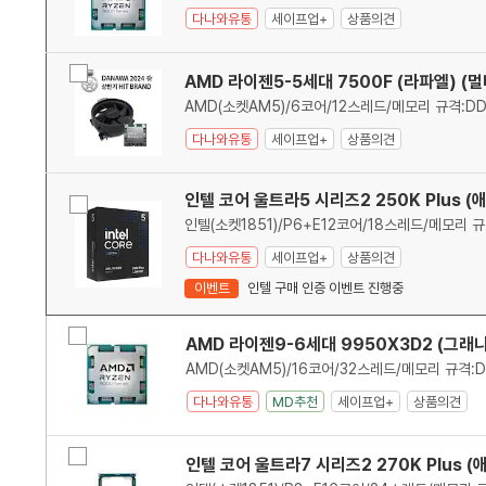
목
제온
다나와유통
세이프업+
상품의견
록
비
AMD 라이젠5-5세대 7500F (라파엘) (
교
다나와유통
세이프업+
상품의견
인텔 코어 울트라5 시리즈2 250K Plus 
비
교
다나와유통
세이프업+
상품의견
이벤트
인텔 구매 인증 이벤트 진행중
상
비
품
상
품
선
AMD 라이젠9-6세대 9950X3D2 (그래니
교
에
품
목
택
대
한
다나와유통
MD추천
세이프업+
상품의견
품
목
및
최
비
인텔 코어 울트라7 시리즈2 270K Plus 
저
교
가