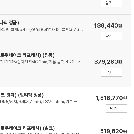
담기
멀티팩 정품)
188,440
원
AMD(소켓AM5)/6코어/12스레드/메모리 규격:DDR5/미탑재/5세대(Zen4)/5nm/기본 클럭:3.7GHz/최대 클럭:5.0GHz/L2 캐시:6MB/L3 캐시:32MB/TDP:65W/PPT:88W/PCIe5.0/5200MHz/기술 지원:SMT(하이퍼스레딩)/쿨러:Wraith Stealth 포함/시네벤치R23(싱글):1824/시네벤치R23(멀티):13824/출시가: 179달러(VAT별도)
담기
(애로우레이크 리프레시) (정품)
379,280
인텔(소켓1851)/P6+E12코어/18스레드/메모리 규격:DDR5/탑재/TSMC 3nm/기본 클럭:4.2GHz/최대 클럭:5.3GHz/L2 캐시:30MB/L3 캐시:30MB/PBP-MTP:125-159W/PCIe5.0, 4.0/7200MHz/인텔 그래픽스(Xe LPG)/기술 지원:인텔 XTU,인텔 퀵싱크,인텔 딥러닝부스트/쿨러:미포함
원
담기
트 릿지) (멀티팩 정품)
1,518,770
원
AMD(소켓AM5)/16코어/32스레드/메모리 규격:DDR5/탑재/6세대(Zen5)/TSMC 4nm/기본 클럭:4.3GHz/최대 클럭:5.6GHz/L2 캐시:16MB/L3 캐시:192MB/TDP:200W/PCIe5.0/5600MHz/AMD 라데온 그래픽/기술 지원:AMD Ryzen Master,AMD 3D V캐시,SMT(하이퍼스레딩)/쿨러:미포함
담기
(애로우레이크 리프레시) (벌크)
519,620
원