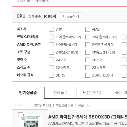
CPU
공유하기
상품개수 :
1080개
제조사
인텔
AMD
인텔 CPU종류
코어 울트라9(S2)
코어 울트라7(S2)
AMD CPU종류
코어i5-14세대
라이젠9-6세대
코어i3-14세대
라이젠7-6세대
소켓 구분
코어i3-13세대
라이젠5-5세대
인텔(소켓1851)
프로세서
라이젠7-4세대
인텔(소켓1700)
코어 수
코어i3-12세대
라이젠9-3세대
인텔(소켓4677)
24코어
코어i9-11세대
라이젠7-3세대
인텔(소켓4189)
20코어
스레드 수
코어i7-10세대
라이젠 스레드리퍼
인텔(소켓1151)
10코어
32스레드
코어i5-10세대
라이젠9 PRO
인텔(소켓2011-V3)
8코어
28스레드
메모리 규격
코어i7-9세대
애슬론 APU
인텔(소켓1155)
64코어
14스레드
DDR5
코어i5-9세대
EPYC
인텔(소켓1156)
48코어
12스레드
DDR5, DDR4
코어i3-8세대
라이젠7-1세대
AMD(소켓sTRX4)
32코어
128스레드
DDR3, DDR2
코어i7-7세대
라이젠5-1세대
AMD(소켓SP3)
28코어
96스레드
코어i5-6세대
페넘II-X6
AMD(소켓AM3)
2코어
64스레드
코어i3-6세대
페넘II-X4
56스레드
인기상품순
신상품순
낮은 가격순
높은 
코어i7-3세대
40스레드
코어i5-3세대
36스레드
애드리더
코어i3-2세대
2스레드
코어i7
광고상품이며, 검색결과와 다를 수 있습니다.
추
코어2듀오
펜티엄 골드
비
천
상
품
선
AMD 라이젠7-6세대 9800X3D (그래니트
교
상
품
목
택
제온 E
제온 플래티넘
품