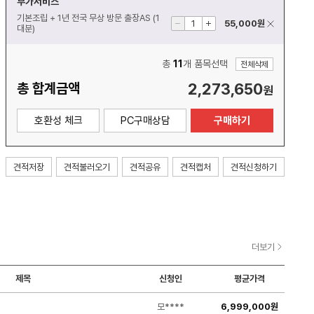
부가서비스
기본조립 + 1년 전국 무상 방문 출장AS (1
55,000
원
대분)
모니터
총
11
개 품목선택
모니터 받침대
전체삭제
총 합계금액
2,273,650
원
키보드
호환성 체크
PC구매상담
구매하기
마우스
견적저장
견적불러오기
견적공유
견적캡처
견적신청하기
사운드바
스피커
PC헤드셋
더보기
이어폰
제목
신청인
평균가격
모****
6,999,000원
공유기/무선랜