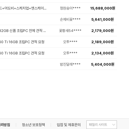
견적 요청합니다. 캐드+어도비+스케치업+엔스케이프 정도 동시사용 할 예정입니다.
청원숭이****
15,688,000원
IP공유기/허브
순제비꽃****
5,641,000원
프린터/복합기
[카드] RTX 5060·32GB 신품 조립PC 전체 견적 요청 (모델변경 금지)
꽃황새54****
2,179,000원
컴퓨터 의자
060 Ti 16GB 조립PC 견적 요청
오투****
2,189,000원
060 Ti 16GB 조립PC 견적 요청
오투****
2,134,000원
케이블
밤진달래****
5,404,000원
컨트롤러
멀티탭
저장장치 및 멀티미디어
ODD
처리방침
청소년 보호정책
입점 및 제휴문의