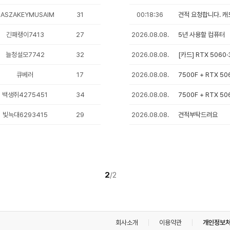
적/
지) (멀티팩 정품)
419,520
역
원
ASZAKEYMUSAIM
31
00:18:36
AMD(소켓AM5)/8코어/16스레드/메모리 규격:DDR5/탑재/6세대(Zen5)/TSMC 4nm/기본 클럭:3.8GHz/최대 클럭:5.5GHz/L2 캐시:8MB/L3 캐시:32MB/TDP:65W/PPT:88W/PCIe5.0/5600MHz/AMD 라데온 그래픽/기술 지원:AMD Ryzen Master,SMT(하이퍼스레딩)/쿨러:Wraith Stealth 포함/시네벤치R23(싱글):2260/시네벤치R23(멀티):21436/출시가: 359달러(VAT별도)
경
매
담기
를
긴패랭이7413
27
2026.08.08.
5년 사용할 컴퓨터
한
게
늘청설모7742
32
2026.08.08.
시
 릿지) (멀티팩 정품)
글
766,500
원
목
큐베러
17
2026.08.08.
AMD(소켓AM5)/8코어/16스레드/메모리 규격:DDR5/탑재/6세대(Zen5)/TSMC 4nm/기본 클럭:4.7GHz/최대 클럭:5.6GHz/L2 캐시:8MB/L3 캐시:96MB/TDP:120W/PCIe5.0/5600MHz/AMD 라데온 그래픽/기술 지원:AMD Ryzen Master,AMD 3D V캐시,SMT(하이퍼스레딩)/쿨러:미포함
7500F + RTX 5
록
담기
입
백생쥐4275451
34
2026.08.08.
7500F + RTX 5
니
다.
목
빛늑대6293415
29
2026.08.08.
견적부탁드려요
록
멀티팩 정품)
212,410
원
에
AMD(소켓AM4)/6코어/12스레드/메모리 규격:DDR4/탑재/4세대(Zen3)/7nm/기본 클럭:3.6GHz/최대 클럭:4.4GHz/L2 캐시:3MB/L3 캐시:16MB/TDP:65W/PCIe3.0/3200MHz/AMD 라데온 그래픽/기술 지원:AMD Ryzen Master,SMT(하이퍼스레딩),SenseMI/쿨러:Wraith Stealth 포함/시네벤치R23(멀티):6905
는
신
담기
청
기
간,
제
1
/
2
 리프레시) (밸류팩 정품)
목,
258,080
평
인텔(소켓1700)/P6+E4코어/12+4스레드/메모리 규격:DDR5, DDR4/내장그래픽:미탑재/10nm(인텔7)/기본 클럭:2.5GHz/최대 클럭:4.7GHz/L2 캐시:9.5MB/L3 캐시:20MB/PBP-MTP:65-148W/PCIe5.0, 4.0/4800, 3200MHz/기술 지원:SMT(하이퍼스레딩),인텔 딥러닝부스트/쿨러:인텔 기본쿨러 포함/시네벤치R23(싱글):1790/시네벤치R23(멀티):17804
원
균
가
담기
격
이
회사소개
이용약관
개인정보
각