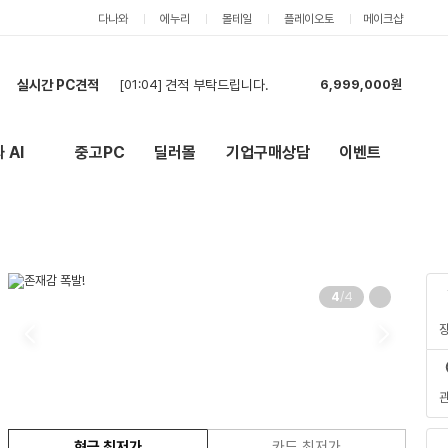
다나와
에누리
몰테일
플레이오토
메이크샵
실시간 PC견적
[01:04]
견적 부탁드립니다.
6,999,000원
[00:18]
견적 요청합니다. 캐드+어도비+스케치업+엔스케이프 정도 동시사용 할 예정입니다.
15,688,000원
[22:41]
5년 사용할 컴퓨터
5,641,000원
 AI
중고PC
딜러몰
기업구매상담
이벤트
New
외부 링크
[22:01]
[카드] RTX 5060·32GB 신품 조립PC 전체 견적 요청 (모델변경 금지)
2,179,000원
[20:31]
7500F + RTX 5060 Ti 16GB 조립PC 견적 요청
2,189,000원
[20:25]
7500F + RTX 5060 Ti 16GB 조립PC 견적 요청
2,134,000원
[19:54]
견적부탁드려요
5,404,000원
[19:42]
견적부탁드립니다.
5,459,000원
[19:35]
견적부탁드립니다.
5,404,000원
1
/
4
[19:24]
견적부탁합니다.
5,404,000원
현금 최저가
카드 최저가