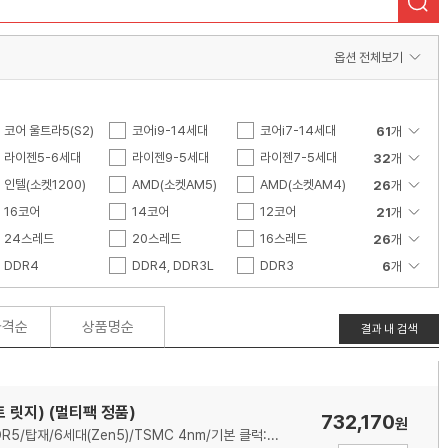
색
옵션 전체보기
코어 울트라5(S2)
코어i9-14세대
코어i7-14세대
61
개
코어i9-13세대
라이젠5-6세대
코어i7-13세대
라이젠9-5세대
코어i5-13세대
라이젠7-5세대
32
개
코어i9-12세대
라이젠5-4세대
인텔(소켓1200)
코어i7-12세대
라이젠9-4세대
AMD(소켓AM5)
코어i5-12세대
라이젠3-4세대
AMD(소켓AM4)
26
개
코어i7-11세대
라이젠5-3세대
인텔(소켓3647)
16코어
코어i5-11세대
라이젠3-3세대
인텔(소켓2066)
14코어
코어i9-10세대
라이젠 스레드리퍼 P
인텔(소켓1151v2)
12코어
21
개
RO
코어i3-10세대
라이젠7 PRO
인텔(소켓2011)
6코어
24스레드
코어X-시리즈
라이젠5 PRO
인텔(소켓1366)
4코어
20스레드
코어i9-9세대
라이젠3 PRO
인텔(소켓1150)
96코어
16스레드
26
개
코어i3-9세대
라이젠7-2세대
인텔(소켓775)
40코어
10스레드
DDR4
코어i7-8세대
라이젠5-2세대
AMD(소켓sTR5)
38코어
8스레드
DDR4, DDR3L
코어i5-8세대
라이젠3-2세대
AMD(소켓sWRX8)
36코어
192스레드
DDR3
6
개
코어i5-7세대
라이젠3-1세대
AMD(소켓TR4)
26코어
80스레드
코어i3-7세대
FX
AMD(소켓FM2)
22코어
76스레드
코어i7-6세대
리치랜드-A4
AMD(소켓AM3+)
18코어
72스레드
코어i7-4세대
52스레드
코어i5-4세대
48스레드
코어i3-4세대
44스레드
가격순
상품명순
결과 내 검색
코어i3-3세대
18스레드
코어i7-2세대
6스레드
코어i5-2세대
4스레드
코어i5
코어i3
코어2쿼드
펜티엄
셀러론
제온 W
 릿지) (멀티팩 정품)
732,170
원
제온 골드
제온 실버
제온 브론즈
AMD(소켓AM5)/8코어/16스레드/메모리 규격:DDR5/탑재/6세대(Zen5)/TSMC 4nm/기본 클럭:4.7GHz/최대 클럭:5.2GHz/L2 캐시:8MB/L3 캐시:96MB/TDP:120W/PCIe5.0/5600MHz/AMD 라데온 그래픽/기술 지원:AMD Ryzen Master,AMD 3D V캐시,SMT(하이퍼스레딩)/쿨러:미포함/시네벤치R23(싱글):2073/시네벤치R23(멀티):23334/출시가: 479달러(VAT별도)