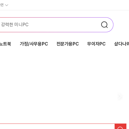
그인
노트북
가정/사무용PC
전문가용PC
무이자PC
샵다나와
검