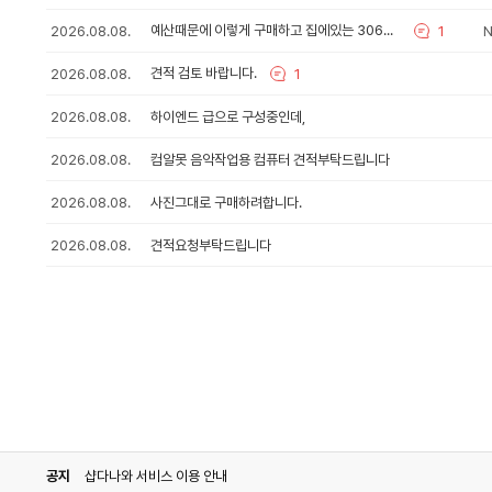
비
매
AMD 라이젠7-6세대 9700X (그래니트 릿
교
상
예산때문에 이렇게 구매하고 집에있는 3060ti로 쓰려합니다 견적부탁드려요
2026.08.08.
1
N
담
을
한
다나와유통
세이프업+
상품의견
견적 검토 바랍니다.
2026.08.08.
1
게
시
2026.08.08.
하이엔드 급으로 구성중인데,
글
비
AMD 라이젠7-6세대 9850X3D (그래니트
목
교
록
2026.08.08.
컴알못 음악작업용 컴퓨터 견적부탁드립니다
입
니
다나와유통
세이프업+
상품의견
2026.08.08.
사진그대로 구매하려합니다.
다.
목
록
2026.08.08.
견적요청부탁드립니다
비
에
AMD 라이젠5-4세대 5500GT (세잔) (
교
는
신
청
다나와유통
세이프업+
상품의견
시
간,
제
목,
인텔 코어i5-14세대 14400F (랩터레이크
비
작
교
성
자
가
다나와유통
세이프업+
상품의견
각
이벤트
인텔 구매 인증 이벤트 진행중
각
공지
샵다나와 서비스 이용 안내
리