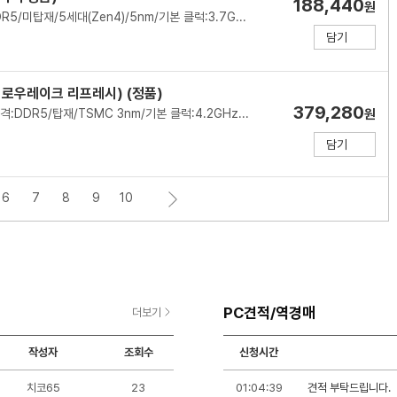
188,440
원
AMD(소켓AM5)/6코어/12스레드/메모리 규격:DDR5/미탑재/5세대(Zen4)/5nm/기본 클럭:3.7GHz/최대 클럭:5.0GHz/L2 캐시:6MB/L3 캐시:32MB/TDP:65W/PPT:88W/PCIe5.0/5200MHz/기술 지원:SMT(하이퍼스레딩)/쿨러:Wraith Stealth 포함/시네벤치R23(싱글):1824/시네벤치R23(멀티):13824/출시가: 179달러(VAT별도)
담기
(애로우레이크 리프레시) (정품)
379,280
인텔(소켓1851)/P6+E12코어/18스레드/메모리 규격:DDR5/탑재/TSMC 3nm/기본 클럭:4.2GHz/최대 클럭:5.3GHz/L2 캐시:30MB/L3 캐시:30MB/PBP-MTP:125-159W/PCIe5.0, 4.0/7200MHz/인텔 그래픽스(Xe LPG)/기술 지원:인텔 XTU,인텔 퀵싱크,인텔 딥러닝부스트/쿨러:미포함
원
담기
6
7
8
9
10
지) (멀티팩 정품)
289,190
원
AMD(소켓AM5)/6코어/12스레드/메모리 규격:DDR5/탑재/6세대(Zen5)/TSMC 4nm/기본 클럭:3.9GHz/최대 클럭:5.4GHz/L2 캐시:6MB/L3 캐시:32MB/TDP:65W/PPT:88W/PCIe5.0/5600MHz/AMD 라데온 그래픽/기술 지원:SMT(하이퍼스레딩)/쿨러:Wraith Stealth 포함/시네벤치R23(싱글):2223/시네벤치R23(멀티):16998/출시가: 279달러(VAT별도)
담기
티팩 정품)
PC견적/역경매
더보기
179,440
원
AMD(소켓AM4)/6코어/12스레드/메모리 규격:DDR4/미탑재/4세대(Zen3)/7nm/기본 클럭:3.5GHz/최대 클럭:4.4GHz/L2 캐시:3MB/L3 캐시:32MB/TDP:65W/PCIe4.0/3200MHz/기술 지원:AMD Ryzen Master,StoreMI,VR Ready 프리미엄,SMT(하이퍼스레딩)/쿨러:Wraith Stealth 포함/시네벤치R23(싱글):1460/시네벤치R23(멀티):10906/출시가: 199달러(VAT별도)
담기
작성자
조회수
신청시간
PC
치코65
23
01:04:39
견적 부탁드립니다.
견