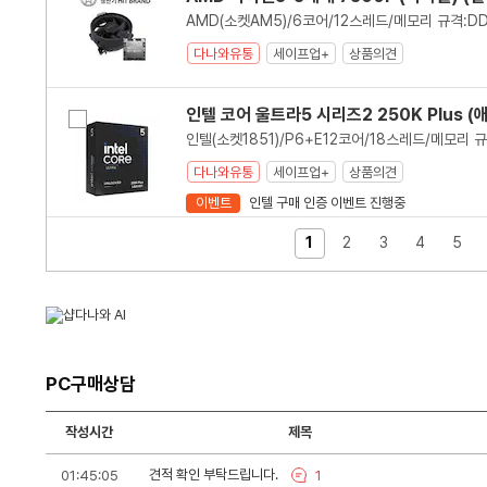
교
다나와유통
세이프업+
상품의견
인텔 코어 울트라5 시리즈2 250K Plus 
비
교
다나와유통
세이프업+
상품의견
이벤트
인텔 구매 인증 이벤트 진행중
1
2
3
4
5
비
AMD 라이젠5-6세대 9600X (그래니트 릿
교
다나와유통
세이프업+
상품의견
비
AMD 라이젠5-4세대 5600 (버미어) (멀
PC구매상담
교
작성시간
제목
다나와유통
세이프업+
상품의견
PC
견적 확인 부탁드립니다.
01:45:05
1
구