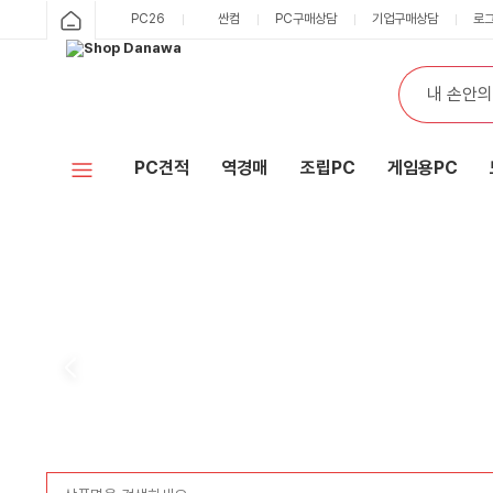
PC26
싼컴
PC구매상담
기업구매상담
로
PC견적
역경매
조립PC
게임용PC