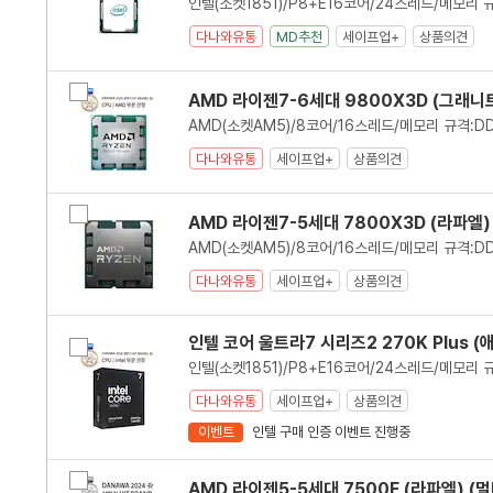
에
대
다나와유통
MD추천
세이프업+
상품의견
한
리
스
비
트
AMD 라이젠7-6세대 9800X3D (그래니트
교
입
니
다.
다나와유통
세이프업+
상품의견
비
AMD 라이젠7-5세대 7800X3D (라파엘)
교
다나와유통
세이프업+
상품의견
인텔 코어 울트라7 시리즈2 270K Plus 
비
교
다나와유통
세이프업+
상품의견
이벤트
인텔 구매 인증 이벤트 진행중
비
AMD 라이젠5-5세대 7500F (라파엘) (