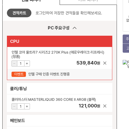
견적카트
로그인하여 저장한 견적들을 확인해보세요.
없
PC 주요구성
주
CPU
인텔 코어 울트라7 시리즈2 270K Plus (애로우레이크 리프레시)
(정품)
539,840
원
이벤트
인텔 구매 인증 이벤트 진행중
쿨러/튜닝
쿨러마스터 MASTERLIQUID 360 CORE II ARGB (블랙)
121,000
원
메인보드