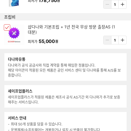
178,750
최저가
원
템
상
박
삭
품
스
제
수
조립비
선
량
택
입
아
샵다나와 기본조립 + 1년 전국 무상 방문 출장AS (1
됨
체
력
대분)
이
크
템
상
55,000
박
최저가
원
삭
품
스
제
수
선
량
택
다나와유통
입
됨
다나와가 공식 공급사와 직접 계약을 통해 매입한 정품입니다.
력
해당 아이콘이 적용된 모든 제품은 공인 서비스 센터 및 다나와를 통해 A/S를 보
증합니다.
세이프업플러스
세이프업플러스가 적용된 제품은 제조사 공식 AS기간 외 다나와가 추가로 보증
해주는 서비스입니다.
서비스 안내
최대 50개 상품을 담을 수 있습니다.
운영체제/소프트웨어는 개봉하거나 설치 시 반품이 불가합니다.