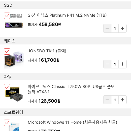
제
수
SSD
선
량
택
입
아
SK하이닉스 Platinum P41 M.2 NVMe (1TB)
됨
체
력
이
크
458,580
최저가
원
템
상
박
삭
품
스
제
수
케이스
선
량
택
입
아
JONSBO TK-1 (블랙)
됨
체
력
이
크
161,700
최저가
원
템
상
박
삭
품
스
제
수
파워
선
량
택
입
아
마이크로닉스 Classic II 750W 80PLUS골드 풀모
됨
체
력
듈러 ATX3.1
이
크
템
상
126,500
박
최저가
원
삭
품
스
제
수
소프트웨어
선
량
택
입
아
Microsoft Windows 11 Home (처음사용자용 한글)
됨
체
력
이
크