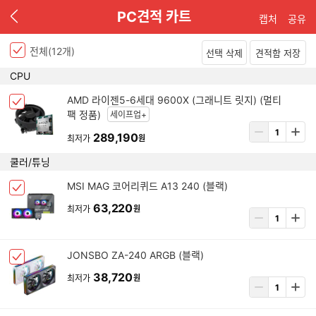
이
PC견적 카트
캡처
공유
전
전체(
12
개)
선택 삭제
견적함 저장
P
CPU
C
아
견
AMD 라이젠5-6세대 9600X (그래니트 릿지) (멀티
체
이
적
팩 정품)
세이프업+
크
템
상
리
박
289,190
최저가
원
삭
품
스
스
제
수
트
쿨러/튜닝
선
량
택
입
아
MSI MAG 코어리퀴드 A13 240 (블랙)
됨
체
력
이
크
63,220
최저가
원
템
상
박
삭
품
스
제
수
선
아
JONSBO ZA-240 ARGB (블랙)
량
체
택
이
입
크
38,720
됨
최저가
원
템
상
력
박
삭
품
스
제
수