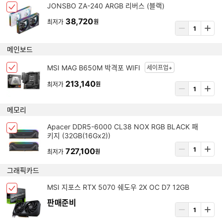
선
아
JONSBO ZA-240 ARGB 리버스 (블랙)
량
체
택
이
입
크
38,720
됨
최저가
원
템
상
력
박
삭
품
스
제
수
메인보드
선
량
택
입
아
MSI MAG B650M 박격포 WIFI
세이프업+
됨
체
력
이
크
213,140
템
최저가
원
상
박
삭
품
스
제
수
메모리
선
량
택
입
아
Apacer DDR5-6000 CL38 NOX RGB BLACK 패
됨
체
력
키지 (32GB(16Gx2))
이
크
템
상
727,100
박
최저가
원
삭
품
스
제
수
그래픽카드
선
량
택
입
아
MSI 지포스 RTX 5070 쉐도우 2X OC D7 12GB
됨
체
력
이
크
판매준비
템
상
박
삭
품
스