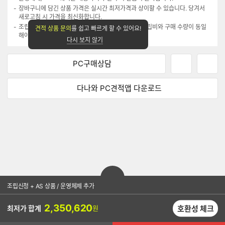
장바구니에 담긴 상품 가격은 실시간 최저가격과 상이할 수 있습니다. 당겨서
새로고침 시 가격을 최신화합니다.
조립연계 상품은 조립 신청 시에만 구매 가능하며, 조립비와 구매 수량이 동일
견적 상품 문의
를 쉽고 빠르게 할 수 있어요!
해야 합니다.(메모리는 2개까지 담기 가능)
다시 보지 않기
PC구매상담
네
페
이
이
버
스
다나와 PC견적앱
다운로드
P
북
C
P
견
C
적
견
상
적
담
상
하
담
기
하
열
기
기
조립신청 + AS 상품 / 운영체제 추가
2,350,620
호환성 체크
최저가 합계
원