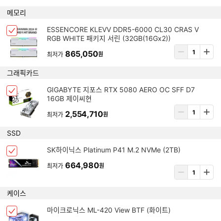
스
제
수
메모리
선
량
택
입
아
ESSENCORE KLEVV DDR5-6000 CL30 CRAS V
됨
체
력
RGB WHITE 패키지 서린 (32GB(16Gx2))
이
크
템
상
865,050
박
최저가
원
삭
품
스
제
수
그래픽카드
선
량
택
입
아
GIGABYTE 지포스 RTX 5080 AERO OC SFF D7
됨
체
력
16GB 제이씨현
이
크
템
상
2,554,710
박
최저가
원
삭
품
스
제
수
SSD
선
량
택
입
아
SK하이닉스 Platinum P41 M.2 NVMe (2TB)
됨
체
력
이
크
664,980
최저가
원
템
상
박
삭
품
스
제
수
케이스
선
량
택
입
아
마이크로닉스 ML-420 View BTF (화이트)
됨
체
력
이