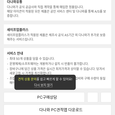
택
다나와유통
입
됨
다나와가 공식 공급사와 직접 계약을 통해 매입한 정품입니다.
력
해당 아이콘이 적용된 모든 제품은 공인 서비스 센터 및 다나와를 통해 A/S를 보
증합니다.
세이프업플러스
세이프업플러스가 적용된 제품은 제조사 공식 AS기간 외 다나와가 추가로 보증
해주는 서비스입니다.
서비스 안내
최대 50개 상품을 담을 수 있습니다.
운영체제/소프트웨어는 개봉하거나 설치 시 반품이 불가합니다.
장바구니에 담긴 상품 가격은 실시간 최저가격과 상이할 수 있습니다. 당겨서
새로고침 시 가격을 최신화합니다.
조립연계 상품은 조립 신청 시에만 구매 가능하며, 조립비와 구매 수량이 동일
견적 상품 문의
를 쉽고 빠르게 할 수 있어요!
해야 합니다.(메모리는 2개까지 담기 가능)
다시 보지 않기
PC구매상담
네
페
이
이
버
스
다나와 PC견적앱
다운로드
P
북