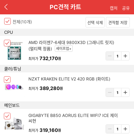
이
PC견적 카트
캡처
공유
전
전체(
10
개)
선택 삭제
견적함 저장
P
CPU
C
아
견
AMD 라이젠7-6세대 9800X3D (그래니트 릿지)
체
이
적
(멀티팩 정품)
세이프업+
크
템
상
리
박
732,170
최저가
원
삭
품
스
스
제
수
트
쿨러/튜닝
선
량
택
입
아
NZXT KRAKEN ELITE V2 420 RGB (화이트)
됨
체
력
이
크
389,280
최저가
원
템
상
박
삭
품
스
제
수
메인보드
선
량
택
입
아
GIGABYTE B850 AORUS ELITE WIFI7 ICE 제이
됨
체
력
씨현
이
크
템
상
319,160
박
최저가
원
삭
품