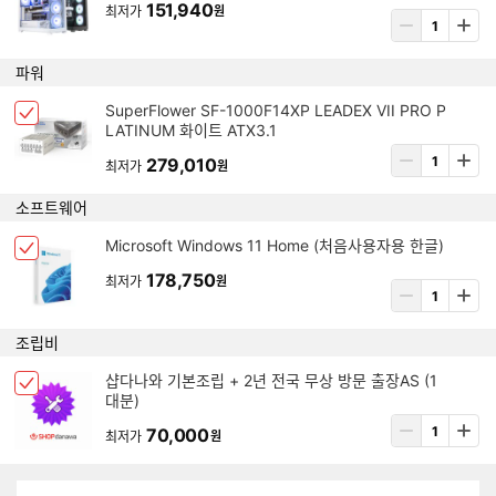
크
151,940
최저가
원
템
상
박
삭
품
스
제
수
파워
선
량
택
입
아
SuperFlower SF-1000F14XP LEADEX VII PRO P
됨
체
력
LATINUM 화이트 ATX3.1
이
크
템
상
279,010
박
최저가
원
삭
품
스
제
수
소프트웨어
선
량
택
입
아
Microsoft Windows 11 Home (처음사용자용 한글)
됨
체
력
이
크
178,750
최저가
원
템
상
박
삭
품
스
제
수
조립비
선
량
택
입
아
샵다나와 기본조립 + 2년 전국 무상 방문 출장AS (1
됨
체
력
대분)
이
크
템
상
70,000
박
최저가
원
삭
품
스
제
수
선
량