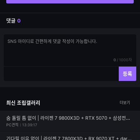
댓글
0
댓
댓
글
글
쓰
입
기
력
현
전
0
/
1000자
재
체
입
입
등록
력
력
한
가
글
능
자
한
최신 조립갤러리
더보기
수
글
자
수
숨 돌릴 틈 없이 | 라이젠 7 9800X3D + RTX 5070 + 삼성전자 990 PRO
PC견적
13:39:17
기다릴 이유 없이 | 라이젠 7 7800X3D + RX 9070 XT + darkFlash 퍼펙트모스트 850W 80PLUS골드