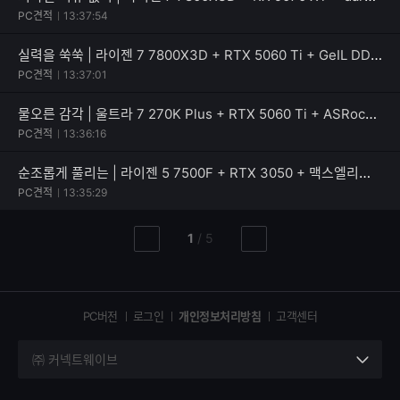
PC견적
13:37:54
실력을 쑥쑥 | 라이젠 7 7800X3D + RTX 5060 Ti + GeIL DDR5-5600 CL46 PRISTINE V
PC견적
13:37:01
물오른 감각 | 울트라 7 270K Plus + RTX 5060 Ti + ASRock B860 Rock WiFi 7
PC견적
13:36:16
순조롭게 풀리는 | 라이젠 5 7500F + RTX 3050 + 맥스엘리트 MAXWELL RENAS 600W 80PLUS스탠다드
PC견적
13:35:29
현
총
1
/
5
이
다
재
페
전
음
페
페
페
이
이
이
이
지
지
지
PC버전
로그인
개인정보처리방침
고객센터
지
㈜ 커넥트웨이브
세
부