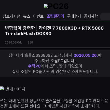
확
샵
마
장
다
이
영
나
페
정보게시판
뉴스
이벤트
조립갤러리
구매후기
공지사항
역
와
이
펼
열
지
쳐
보
기
열
변함없이 강력한 | 라이젠 7 7800X3D + RTX 5060
기
기
Ti + darkFlash DQX80
조
조
2026.06.04.
259
립
회
갤
수
샵다나와 흑들소6968692 고객님께서
2026.05.26.
에
러
주문하신 조립PC입니다.
리
수작PC
에서 조립, 판매 되었으며
S
실제 조립된 PC를 사진과 영상으로 소개해드립니다.
N
S
공
유
하
기
쓰는 내내 일관된 성능으로 즐거움을 보장할 게임용 PC 견적 주문
건을 소개해 드릴 텐데요. 그 비법을 사진과 함께 소개합니다.