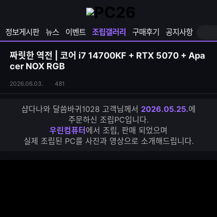
확
샵
마
장
다
이
영
나
페
정보게시판
뉴스
이벤트
조립갤러리
구매후기
공지사항
역
와
이
펼
열
지
쳐
보
기
열
짜릿한 역전 | 코어 i7 14700KF + RTX 5070 + Apa
기
기
cer NOX RGB
조
조
2026.06.03.
481
립
회
갤
수
샵다나와 달씀바귀1028 고객님께서
2026.05.25.
에
러
주문하신 조립PC입니다.
리
우린컴퓨터
에서 조립, 판매 되었으며
S
실제 조립된 PC를 사진과 영상으로 소개해드립니다.
N
S
공
유
하
기