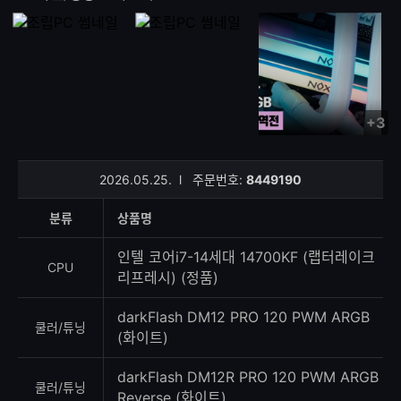
+3
사
진/
영
2026.05.25.
l
주문번호:
8449190
상
등
분류
상품명
록
수
인텔 코어i7-14세대 14700KF (랩터레이크
CPU
리프레시) (정품)
darkFlash DM12 PRO 120 PWM ARGB
쿨러/튜닝
(화이트)
darkFlash DM12R PRO 120 PWM ARGB
쿨러/튜닝
Reverse (화이트)