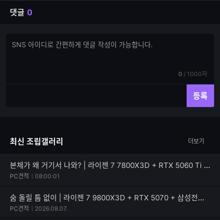
댓글
0
댓
댓
글
글
쓰
입
기
력
현
전
0
/
1000자
재
체
입
입
등록
력
력
한
가
글
능
자
한
최신 조립갤러리
더보기
수
글
자
수
본체가 왜 거기서 나와? | 라이젠 7 7800X3D + RTX 5060 Ti + PATRIOT SIGNATURE PREMIUM EVO
PC견적
08:00:01
숨 돌릴 틈 없이 | 라이젠 7 9800X3D + RTX 5070 + 삼성전자 990 PRO
PC견적
2026.08.07.