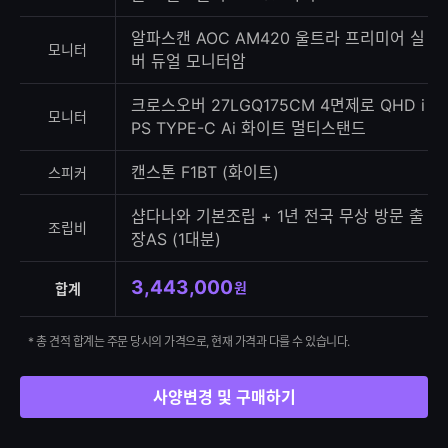
알파스캔 AOC AM420 울트라 프리미어 실
모니터
버 듀얼 모니터암
크로스오버 27LGQ175CM 4면제로 QHD i
모니터
PS TYPE-C Ai 화이트 멀티스탠드
캔스톤 F1BT (화이트)
스피커
샵다나와 기본조립 + 1년 전국 무상 방문 출
조립비
장AS (1대분)
3,443,000
원
합계
* 총 견적 합계는 주문 당시의 가격으로, 현재 가격과 다를 수 있습니다.
사양변경 및 구매하기