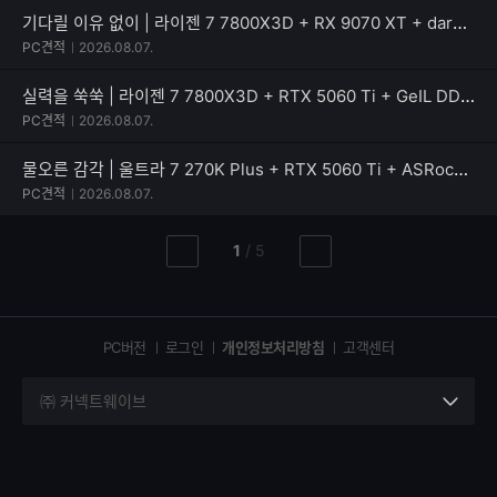
기다릴 이유 없이 | 라이젠 7 7800X3D + RX 9070 XT + darkFlash 퍼펙트모스트 850W 80PLUS골드
PC견적
2026.08.07.
실력을 쑥쑥 | 라이젠 7 7800X3D + RTX 5060 Ti + GeIL DDR5-5600 CL46 PRISTINE V
PC견적
2026.08.07.
물오른 감각 | 울트라 7 270K Plus + RTX 5060 Ti + ASRock B860 Rock WiFi 7
PC견적
2026.08.07.
현
총
1
/
5
이
다
재
페
전
음
페
페
페
이
이
이
이
지
지
지
PC버전
로그인
개인정보처리방침
고객센터
지
㈜ 커넥트웨이브
세
부
정
보
열