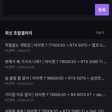
재
체
입
입
등록
력
력
한
가
글
능
자
한
최신 조립갤러리
더보기
수
글
자
수
막힘없는 개방감 | 라이젠 7 7700X3D + RTX 5070 + 앱코 UD51 엑시드 ARGB BTF
PC견적
08:00:01
본체가 왜 거기서 나와? | 라이젠 7 7800X3D + RTX 5060 Ti + PATRIOT SIGNATURE PREMIUM EVO
PC견적
2026.08.08.
숨 돌릴 틈 없이 | 라이젠 7 9800X3D + RTX 5070 + 삼성전자 990 PRO
PC견적
2026.08.07.
기다릴 이유 없이 | 라이젠 7 7800X3D + RX 9070 XT + darkFlash 퍼펙트모스트 850W 80PLUS골드
PC견적
2026.08.07.
실력을 쑥쑥 | 라이젠 7 7800X3D + RTX 5060 Ti + GeIL DDR5-5600 CL46 PRISTINE V