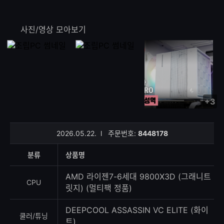
사진/영상 모아보기
+3
사
진/
영
2026.05.22.
l
주문번호:
8448178
상
등
분류
상품명
록
수
AMD 라이젠7-6세대 9800X3D (그래니트
CPU
릿지) (멀티팩 정품)
DEEPCOOL ASSASSIN VC ELITE (화이
쿨러/튜닝
트)