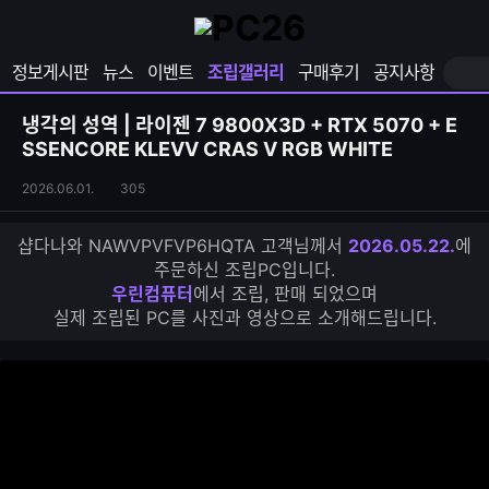
확
샵
마
장
다
이
영
나
페
정보게시판
뉴스
이벤트
조립갤러리
구매후기
공지사항
역
와
이
펼
열
지
쳐
보
기
열
냉각의 성역 | 라이젠 7 9800X3D + RTX 5070 + E
기
기
SSENCORE KLEVV CRAS V RGB WHITE
조
조
2026.06.01.
305
립
회
갤
수
샵다나와 NAWVPVFVP6HQTA 고객님께서
2026.05.22.
에
러
주문하신 조립PC입니다.
리
우린컴퓨터
에서 조립, 판매 되었으며
S
실제 조립된 PC를 사진과 영상으로 소개해드립니다.
N
S
공
유
하
기