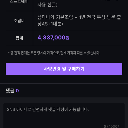
소프트웨어
자용 한글)
샵다나와 기본조립 + 1년 전국 무상 방문 출
조립비
장AS (1대분)
4,337,000
원
합계
* 총 견적 합계는 주문 당시의 가격으로, 현재 가격과 다를 수 있습니다.
사양변경 및 구매하기
댓글
0
댓
댓
글
글
쓰
입
기
력
현
전
0
/
1000자