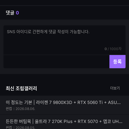
댓글
0
댓
댓
글
글
쓰
입
기
력
현
전
0
/
1000자
재
체
입
입
등록
력
력
한
가
글
능
자
한
최신 조립갤러리
더보기
수
글
자
수
이 정도는 기본 | 라이젠 7 9800X3D + RTX 5060 Ti + ASUS TUF Gaming B850M-PLUS II
싼컴
2026.08.06.
든든한 버팀목 | 울트라 7 270K Plus + RTX 5070 + 앱코 UH40 킬러웨일 ARGB
싼컴
2026.08.05.