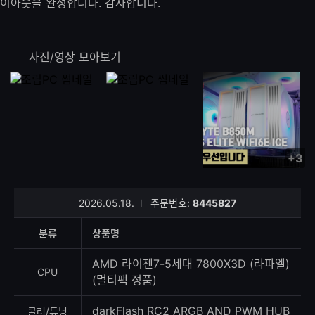
이아웃을 완성합니다. 감사합니다.
사진/영상 모아보기
+3
사
진/
영
2026.05.18.
l
주문번호:
8445827
상
등
분류
상품명
록
수
AMD 라이젠7-5세대 7800X3D (라파엘)
CPU
(멀티팩 정품)
darkFlash RC2 ARGB AND PWM HUB
쿨러/튜닝