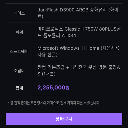
darkFlash DS900 ARGB 강화유리 (화이
케이스
트)
마이크로닉스 Classic II 750W 80PLUS골
파워
드 풀모듈러 ATX3.1
Microsoft Windows 11 Home (처음사용
소프트웨어
자용 한글)
싼컴 기본조립 + 1년 전국 무상 방문 출장A
조립비
S (1대분)
2,255,000
원
합계
* 총 견적 합계는 주문 당시의 가격으로, 현재 가격과 다를 수 있습니다.
장바구니