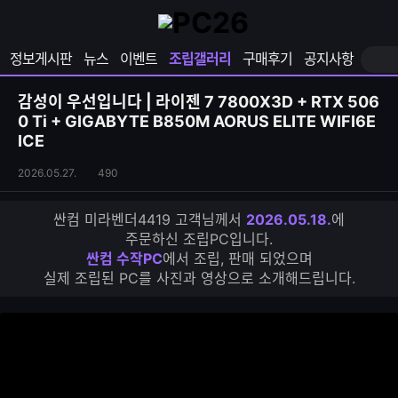
확
샵
마
장
다
이
영
나
페
정보게시판
뉴스
이벤트
조립갤러리
구매후기
공지사항
역
와
이
펼
열
지
쳐
보
기
열
감성이 우선입니다 | 라이젠 7 7800X3D + RTX 506
기
기
0 Ti + GIGABYTE B850M AORUS ELITE WIFI6E
ICE
조
조
2026.05.27.
490
립
회
갤
수
싼컴 미라벤더4419 고객님께서
2026.05.18.
에
러
주문하신 조립PC입니다.
리
싼컴 수작PC
에서 조립, 판매 되었으며
S
실제 조립된 PC를 사진과 영상으로 소개해드립니다.
N
S
공
유
하
기