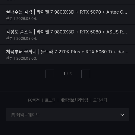
끝내주는 감각 | 라이젠 7 9800X3D + RTX 5070 + Antec C8 MESH
싼컴
2026.08.04.
감성도 풀스펙 | 라이젠 7 9800X3D + RTX 5080 + ASUS ROG CROSSHAIR X870E DARK HERO
싼컴
2026.08.04.
처음부터 끝까지 | 울트라 7 270K Plus + RTX 5060 Ti + darkFlash DLX ULTRA MESH
싼컴
2026.08.03.
현
총
1
/
5
이
다
재
페
전
음
페
페
페
이
이
이
이
지
지
지
PC버전
로그인
개인정보처리방침
고객센터
지
㈜ 커넥트웨이브
세
부
정
보