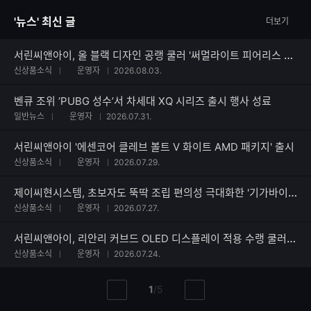
자
'뉴스' 최신 글
더보기
수
서린씨앤아이, 올 블랙 디자인 공랭 쿨러 '써멀라이트 피어리스 어쌔신 120 SE V3 블랙' 출시
신상품소식
운영자
2026.08.03.
벤큐 조위 ‘PUBG 성수’서 차세대 XQ 시리즈 출시 행사 성료
일반뉴스
운영자
2026.07.31.
서린씨앤아이 '에센코어 클레브 볼트 V 화이트 AMD 패키지' 출시
신상품소식
운영자
2026.07.29.
제이씨현시스템, 초보자도 뚝딱 조립 편의성 극대화한 '기가바이트 EAGLE 360' 쿨러 출시
신상품소식
운영자
2026.07.27.
서린씨앤아이, 리안리 커브드 OLED 디스플레이 적용 수랭 쿨러 하이드로시프트 II 시리즈 출시
신상품소식
운영자
2026.07.24.
현
총
1
/
5
이
다
재
페
전
음