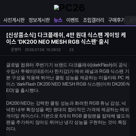
확
샵
마
장
다
이
영
나
페
사진게시판
정보게시판
뉴스
이벤트
조립갤러리
구매후기
공
역
와
이
펼
열
지
쳐
보
기
열
[신상품소식]
다크플래쉬, 4만 원대 식스팬 게이밍 케
기
기
이스 'DK200 NEO MESH RGB 식스팬' 출시
S
운
조
운영자
2026.07.06. 10:29:52
23
N
영
회
S
자
수
글로벌 컴퓨터 주변기기 브랜드 다크플래쉬(darkFlash)의 공식
공
수입사 투웨이(대표이사 한지강)가 메쉬 패널과 RGB 식스팬 기
유
본 구성을 적용해 뛰어난 쿨링 성능을 제공하는 미들타워 PC 케
하
이스 'darkFlash DK200 NEO MESH RGB 식스팬(이하 DK200 N
기
EO)'을 출시했다.
DK200 NEO는 강력한 쿨링 성능과 화려한 RGB 튜닝 감성, 넉
넉한 내부 확장성을 4만 원대의 합리적인 가격에 제공하는 메쉬
게이밍 케이스다. 기본으로 6개의 RGB 쿨링팬을 탑재해 별도의
팬을 추가하지 않아도 뛰어난 냉각 성능을 구현하는 것이 특징
이다.