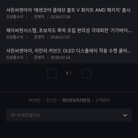
서린씨앤아이 '에센코어 클레브 볼트 V 화이트 AMD 패키지' 출시
신상품소식
운영자
2026.07.29.
제이씨현시스템, 초보자도 뚝딱 조립 편의성 극대화한 '기가바이트 EAGLE 360' 쿨러 출시
신상품소식
운영자
2026.07.27.
서린씨앤아이, 리안리 커브드 OLED 디스플레이 적용 수랭 쿨러 하이드로시프트 II 시리즈 출시
신상품소식
운영자
2026.07.24.
현
총
1
/
5
이
다
재
페
전
음
페
페
페
이
이
이
이
지
지
지
PC버전
로그인
개인정보처리방침
고객센터
지
㈜ 커넥트웨이브
세
부
정
보