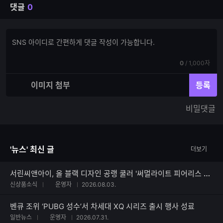
댓글
0
댓
댓
글
글
쓰
입
기
현
전
0
/
1,000자
력
재
체
입
입
이미지 첨부
등록
력
력
한
가
비밀댓글
글
능
자
한
수
글
자
'뉴스' 최신 글
더보기
수
서린씨앤아이, 올 블랙 디자인 공랭 쿨러 '써멀라이트 피어리스 어쌔신 120 SE V3 블랙' 출시
신상품소식
운영자
2026.08.03.
벤큐 조위 ‘PUBG 성수’서 차세대 XQ 시리즈 출시 행사 성료
일반뉴스
운영자
2026.07.31.