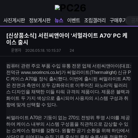
확
샵
마
장
다
이
영
나
페
사진게시판
정보게시판
뉴스
이벤트
조립갤러리
구매후기
공
역
와
이
펼
열
지
쳐
보
기
열
[신상품소식]
서린씨앤아이 '서멀라이트 A70' PC 케
기
기
이스 출시
S
운
조
운영자
2026.05.18. 10:15:37
24
N
영
회
S
자
수
컴퓨터 관련 주요 부품 수입 유통 전문 업체 서린씨앤아이(대표:
공
전덕규 www.seorincni.co.kr)가 써멀라이트(Thermalright) 신규 P
유
C 케이스 A70을 정식 출시했다. 이번에 출시된 써멀라이트 A70
하
은 전면과 측면이 모두 강화유리로 이루어진 파노라믹 필러리
기
스 디자인을 채택한 미들 타워 규격의 제품이다. 제품은 블랙과
화이트 두 가지 색상으로 출시되어 사용자의 시스템 구성과 취
향에 맞게 선택할 수 있다.
써멀라이트 A70은 기둥이 없는 270도 전방위 투명 시야를 제공
하여 케이스 내부의 시스템 구성품을 직관적으로 감상할 수 있
는 쇼케이스 형태를 갖췄다. 원활한 공기 순환을 위해 하단에서
상단으로 이어지는 수직 기류 중심의 쿨링 솔루션을 적용했으