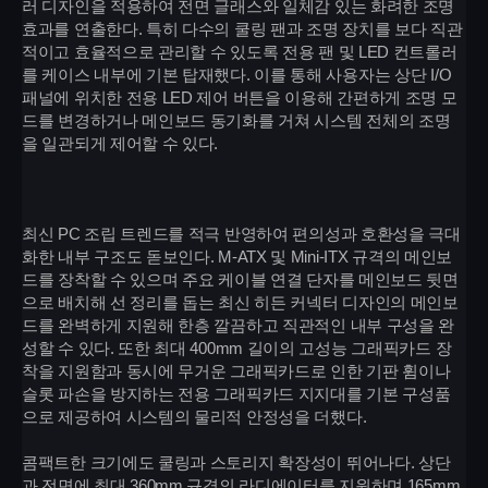
러 디자인을 적용하여 전면 글래스와 일체감 있는 화려한 조명
효과를 연출한다. 특히 다수의 쿨링 팬과 조명 장치를 보다 직관
적이고 효율적으로 관리할 수 있도록 전용 팬 및 LED 컨트롤러
를 케이스 내부에 기본 탑재했다. 이를 통해 사용자는 상단 I/O
패널에 위치한 전용 LED 제어 버튼을 이용해 간편하게 조명 모
드를 변경하거나 메인보드 동기화를 거쳐 시스템 전체의 조명
을 일관되게 제어할 수 있다.
최신 PC 조립 트렌드를 적극 반영하여 편의성과 호환성을 극대
화한 내부 구조도 돋보인다. M-ATX 및 Mini-ITX 규격의 메인보
드를 장착할 수 있으며 주요 케이블 연결 단자를 메인보드 뒷면
으로 배치해 선 정리를 돕는 최신 히든 커넥터 디자인의 메인보
드를 완벽하게 지원해 한층 깔끔하고 직관적인 내부 구성을 완
성할 수 있다. 또한 최대 400mm 길이의 고성능 그래픽카드 장
착을 지원함과 동시에 무거운 그래픽카드로 인한 기판 휨이나
슬롯 파손을 방지하는 전용 그래픽카드 지지대를 기본 구성품
으로 제공하여 시스템의 물리적 안정성을 더했다.
콤팩트한 크기에도 쿨링과 스토리지 확장성이 뛰어나다. 상단
과 전면에 최대 360mm 규격의 라디에이터를 지원하며 165mm