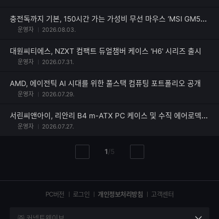
충전독까지 기본, 150시간 가는 가성비 무선 마우스 ‘MSI GM51 LIGHTWEIGHT WIRELESS’ [이달의 신제품]
운영자
2026.08.03.
대원씨티에스, NZXT 컴팩트 듀얼챔버 케이스 'H6' 시리즈 출시
운영자
2026.07.31.
AMD, 에이전틱 AI 시대를 위한 풀스택 컴퓨팅 포트폴리오 공개
운영자
2026.07.29.
서린씨앤아이, 리안리 B4 m-ATX PC 케이스 및 수직 에어로덱 출시
운영자
2026.07.27.
현
총
1
/
5
이
다
재
페
전
음
페
페
페
이
이
이
이
지
지
지
PC버전
로그인
개인정보처리방침
고객센터
지
㈜ 커넥트웨이브