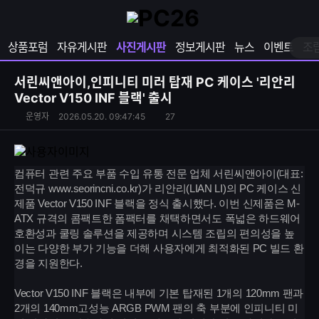
확
샵
마
장
다
이
영
나
페
상품포럼
자유게시판
사진게시판
정보게시판
뉴스
이벤트
조
역
와
이
펼
열
지
쳐
보
기
열
서린씨앤아이,인피니티 미러 탑재 PC 케이스 '리안리
기
기
Vector V150 INF 블랙' 출시
S
운
조
운영자
2026.05.20. 09:47:45
27
N
영
회
S
자
수
공
유
컴퓨터 관련 주요 부품 수입 유통 전문 업체 서린씨앤아이(대표:
하
전덕규 www.seorincni.co.kr)가 리안리(LIAN LI)의 PC 케이스 신
기
제품 Vector V150 INF 블랙을 정식 출시했다. 이번 신제품은 M-
ATX 규격의 콤팩트한 폼팩터를 채택하면서도 폭넓은 하드웨어
호환성과 쿨링 솔루션을 제공하며 시스템 조립의 편의성을 높
이는 다양한 부가 기능을 더해 사용자에게 최적화된 PC 빌드 환
경을 지원한다.
Vector V150 INF 블랙은 내부에 기본 탑재된 1개의 120mm 팬과
2개의 140mm고성능 ARGB PWM 팬의 축 부분에 인피니티 미