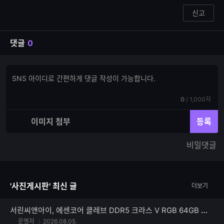
신고
댓글
0
댓
댓
글
글
쓰
입
기
현
전
0
/
1,000자
력
재
체
입
입
이미지 첨부
등록
력
력
한
가
비밀댓글
글
능
자
한
수
글
자
'사진게시판' 최신 글
더보기
수
서린씨앤아이, 에센코어 클레브 DDR5 크라스 V RGB 64GB 재입고
운영자
2026.08.05.