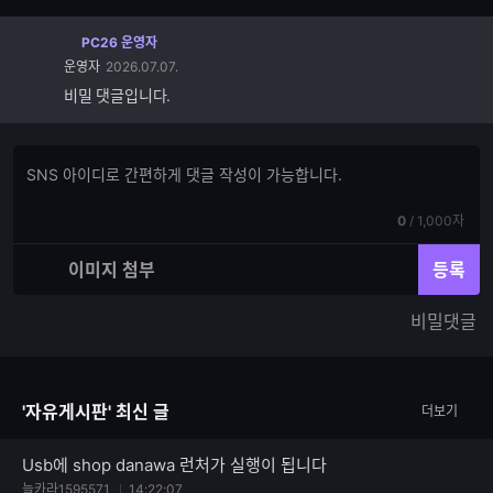
PC26 운영자
운영자
2026.07.07.
비밀 댓글입니다.
댓
댓
글
글
쓰
입
기
현
전
0
/
1,000자
력
재
체
입
입
이미지 첨부
등록
력
력
한
가
비밀댓글
글
능
자
한
수
글
자
'자유게시판' 최신 글
더보기
수
Usb에 shop danawa 런처가 실행이 됩니다
늘카라1595571
14:22:07