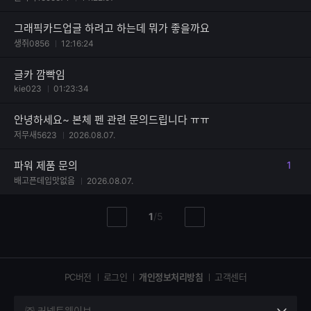
그래픽카드업글 하려고 하는데 뭐가 좋을까요
생쥐0856
12:16:24
글카 깜빡임
kie023
01:23:34
안녕하세요~ 본체 펜 관련 문의드립니다 ㅠㅠ
저무새5623
2026.08.07.
파워 제품 문의
1
댓글
배고픈데입맛없음
2026.08.07.
현
총
1
/
5
이
다
재
페
전
음
페
페
페
이
이
이
이
지
지
지
PC버전
로그인
개인정보처리방침
고객센터
지
㈜ 커넥트웨이브