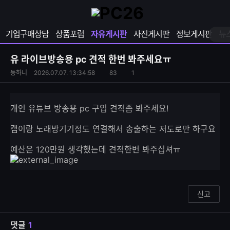
확
샵
마
장
다
이
영
나
페
기업구매상담
상품포럼
자유게시판
사진게시판
정보게시판
뉴
역
와
이
펼
열
지
쳐
보
기
열
유 라이브방송용 pc 견적 한번 봐주세요ㅠ
기
기
S
조
동하니
2026.07.07. 13:34:58
83
1
댓
N
회
글
S
수
수
공
개인 유튜브 방송용 pc 구입 견적좀 봐주세요!
유
하
캡이랑 노래방기기정도 연결해서 송출하는 저도로만 하구요
기
예산은 120만원 생각했는데 견적한번 봐주십셔ㅠ
신고
댓글
1