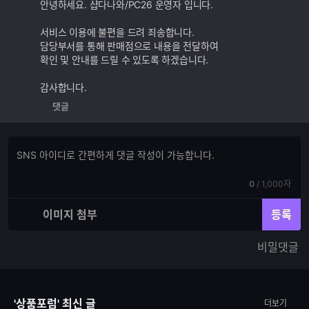
추
안녕하세요. 샵다나와/PC26 운영자 입니다.
가
기
서비스 이용에 불편을 드려 죄송합니다.
능
담당부서를 통해 판매점으로 내용을 전달하여
확인 및 안내를 드릴 수 있도록 하겠습니다.
감사합니다.
댓글
댓
댓
글
글
쓰
입
기
현
전
0
/
1,000자
력
재
체
입
입
이미지 첨부
등록
력
력
한
가
비밀댓글
글
능
자
한
수
글
자
'상품포럼' 최신 글
더보기
수