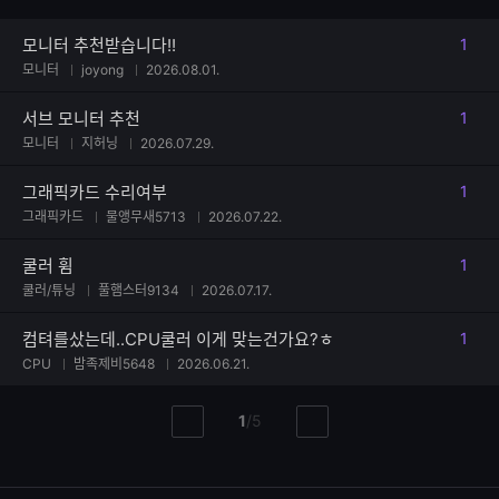
모니터 추천받습니다!!
1
댓글
모니터
joyong
2026.08.01.
서브 모니터 추천
1
댓글
모니터
지허닝
2026.07.29.
그래픽카드 수리여부
1
댓글
그래픽카드
물앵무새5713
2026.07.22.
쿨러 휨
1
댓글
쿨러/튜닝
풀햄스터9134
2026.07.17.
컴텨를샀는데..CPU쿨러 이게 맞는건가요?ㅎ
1
댓글
CPU
밤족제비5648
2026.06.21.
현
총
1
/
5
이
다
재
페
전
음
페
페
페
이
이
이