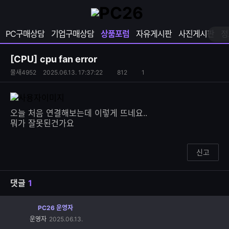
확
샵
마
장
다
이
영
나
페
PC구매상담
기업구매상담
상품포럼
자유게시판
사진게시판
정
역
와
이
펼
열
지
쳐
보
기
열
[CPU]
cpu fan error
기
기
S
조
물새4952
2025.06.13. 17:37:22
812
1
댓
N
회
글
S
수
수
공
유
오늘 처음 연결해보는데 이렇게 뜨네요..
하
뭐가 잘못된건가요
기
신고
댓글
1
PC26 운영자
댓
운영자
2025.06.13.
글