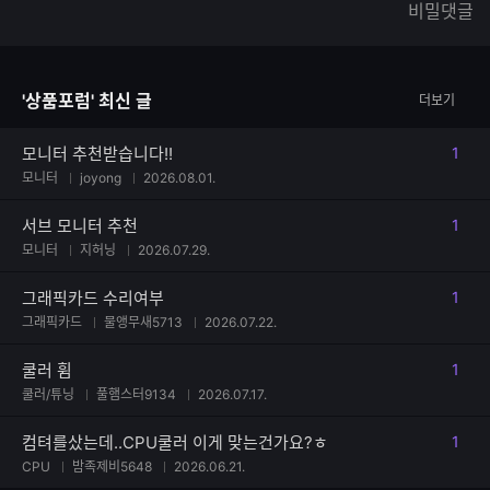
비밀댓글
글
능
자
한
수
글
자
'상품포럼' 최신 글
더보기
수
모니터 추천받습니다!!
1
댓글
모니터
joyong
2026.08.01.
서브 모니터 추천
1
댓글
모니터
지허닝
2026.07.29.
그래픽카드 수리여부
1
댓글
그래픽카드
물앵무새5713
2026.07.22.
쿨러 휨
1
댓글
쿨러/튜닝
풀햄스터9134
2026.07.17.
컴텨를샀는데..CPU쿨러 이게 맞는건가요?ㅎ
1
댓글
CPU
밤족제비5648
2026.06.21.