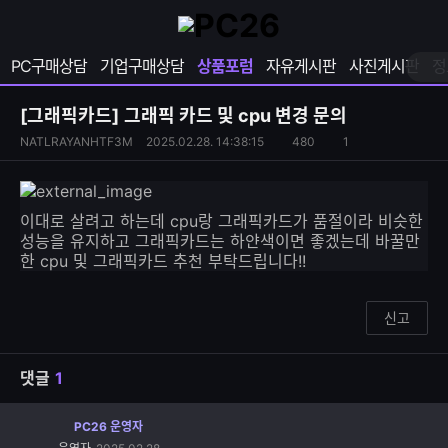
확
샵
마
장
다
이
영
나
페
PC구매상담
기업구매상담
상품포럼
자유게시판
사진게시판
정
역
와
이
펼
열
지
쳐
보
기
열
[그래픽카드]
그래픽 카드 및 cpu 변경 문의
기
기
S
조
NATLRAYANHTF3M
2025.02.28. 14:38:15
480
1
댓
N
회
글
S
수
수
공
유
이대로 살려고 하는데 cpu랑 그래픽카드가 품절이라 비슷한
하
성능을 유지하고 그래픽카드는 하얀색이면 좋겠는데 바꿀만
기
한 cpu 및 그래픽카드 추천 부탁드립니다!!
신고
댓글
1
PC26 운영자
댓