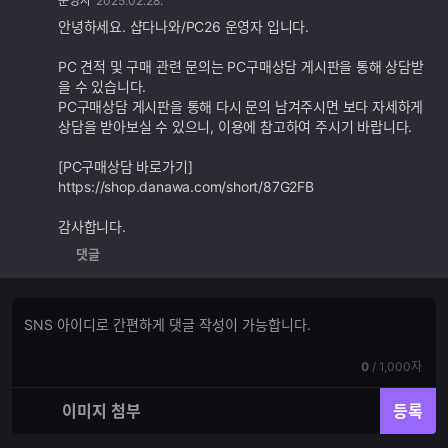
운영자
2025.02.28.
글
추
안녕하세요. 샵다나와/PC26 운영자 입니다.
가
기
PC 견적 및 구매 관련 문의는 PC구매상담 게시판을 통해 상담받
능
을 수 있습니다.
PC구매상담 게시판을 통해 다시 문의 남겨주시면 보다 자세하게
상담을 받아보실 수 있으니, 이용에 참고하여 주시기 바랍니다.
[PC구매상담 바로가기]
https://shop.danawa.com/short/87G2FB
감사합니다.
댓글
댓
댓
글
글
쓰
입
기
현
전
0
/
1,000자
력
재
체
입
입
이미지 첨부
등록
력
력
한
가