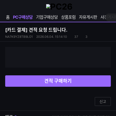
확
샵
마
장
다
이
영
나
페
홈
PC구매상담
기업구매상담
상품포럼
자유게시판
사진게시
역
와
이
펼
열
지
쳐
보
기
열
[카드 결제]
견적 요청 드립니다.
기
기
S
조
NA7K9YZ8TB9LO1
2026.06.04. 15:14:10
37
3
댓
N
회
글
S
수
수
공
유
하
기
견적 구매하기
신고