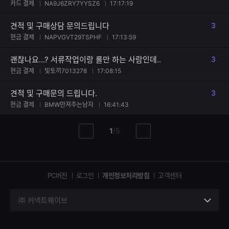
카드 결제
NA9J6ZRY7YYSZ6
17:17:19
견적 및 구매상담 문의드립니다
3
댓글
현금 결제
NAPVGVT29TSPHF
17:13:59
괜찮나요...? 서류작업이랑 롤만 하는 사람인데..
3
댓글
현금 결제
빛토끼7013278
17:08:15
견적 및 구매문의 드립니다.
3
댓글
현금 결제
BMW만져주는남자
16:41:43
현
총
1
/
5
이
다
재
페
전
음
페
페
페
이
이
이
이
지
지
지
PC버전
로그인
개인정보처리방침
고객센터
지
㈜ 커넥트웨이브
세
부
정