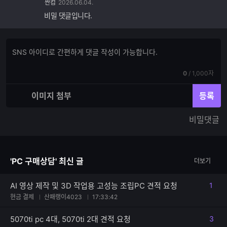
싼컴
2026.06.04.
비밀 댓글입니다.
댓
댓
글
글
쓰
입
기
현
전
0
/
1,000자
력
재
체
입
입
이미지 첨부
등록
력
력
한
가
비밀댓글
글
능
자
한
수
글
자
'PC 구매상담' 최신 글
더보기
수
AI 영상 제작 및 3D 작업용 고성능 조립PC 견적 요청
1
댓글
현금 결제
산패랭이4023
17:33:42
5070ti pc 4대, 5070ti 2대 견적 요청
3
댓글