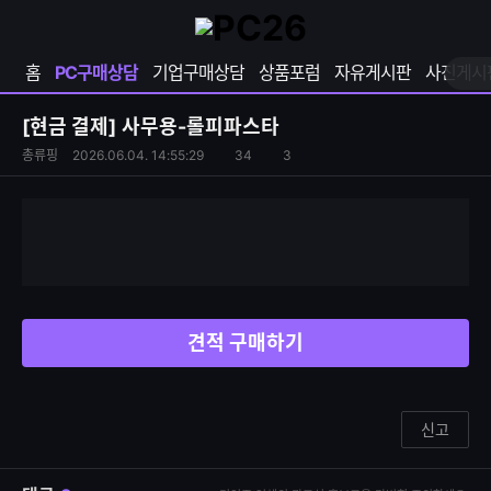
확
샵
마
장
다
이
영
나
페
홈
PC구매상담
기업구매상담
상품포럼
자유게시판
사진게시
역
와
이
펼
열
지
쳐
보
기
열
[현금 결제]
사무용-롤피파스타
기
기
S
조
총류핑
2026.06.04. 14:55:29
34
3
댓
N
회
글
S
수
수
공
유
하
기
견적 구매하기
신고