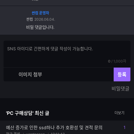
싼컴 운영자
싼컴
2026.06.04.
비밀 댓글입니다.
댓
댓
글
글
쓰
입
기
현
전
0
/
1,000자
력
재
체
입
입
이미지 첨부
등록
력
력
한
가
비밀댓글
글
능
자
한
수
글
자
'PC 구매상담' 최신 글
더보기
수
예산 증가로 인한 ssd하나 추가 호환성 및 견적 문의
1
댓글