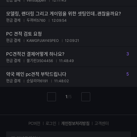
현금 결제
verstappen
12:11:43
모델링, 랜더링 그리고 게이밍을 위한 셋팅인데..괜찮을까요?
현금 결제
두꺼비5760
12:09:54
PC 견적 검토 요청
현금 결제
KAWGPJIAY45PEO
12:09:21
PC견적건 결제어떻게 하나요?
3
댓글
현금 결제
물기린3504456
11:48:49
약국 메인 pc견적 부탁드립니다
5
댓글
현금 결제
순달리아6191
11:48:02
현
총
1
/
5
이
다
재
페
전
음
페
페
페
이
이
이
이
지
지
지
PC버전
로그인
개인정보처리방침
고객센터
지