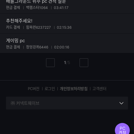
배틀그라운드 위주 pc 견적 질문
현금 결제
백햄스터1064
03:41:17
추천해주세요!
카드 결제
힘목련6237227
02:15:36
게이밍 pc
현금 결제
청엉겅퀴6446
02:00:16
현
총
1
/
5
이
다
재
페
전
음
페
페
페
이
이
이
이
지
지
지
PC버전
로그인
개인정보처리방침
고객센터
지
㈜ 커넥트웨이브
세
부
정
보
PC
열
견적