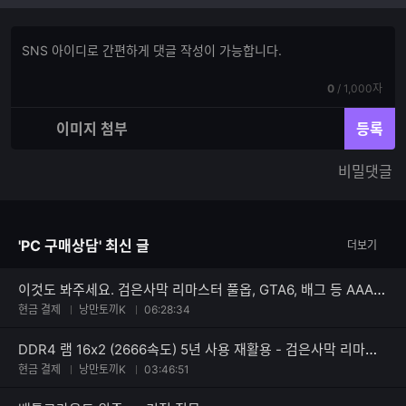
댓
댓
글
글
쓰
입
기
현
전
0
/
1,000자
력
재
체
입
입
이미지 첨부
등록
력
력
한
가
비밀댓글
글
능
자
한
수
글
자
'PC 구매상담' 최신 글
더보기
수
이것도 봐주세요. 검은사막 리마스터 풀옵, GTA6, 배그 등 AAA게임, 방송 등 문제 없겠죠?
현금 결제
낭만토끼K
06:28:34
DDR4 램 16x2 (2666속도) 5년 사용 재활용 - 검은사막 리마스터 등 고사양 게임 컴퓨터 견적 문의입니다.
현금 결제
낭만토끼K
03:46:51