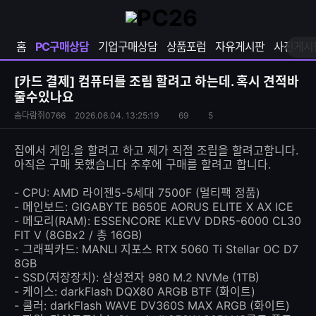
확
샵
마
장
다
이
영
나
페
홈
PC구매상담
기업구매상담
상품포럼
자유게시판
사진게시
역
와
이
펼
열
지
쳐
보
기
열
[카드 결제]
컴퓨터를 조림 할려고 하는데. 혹시 견적바
기
기
줄수있나요
S
조
솜다람쥐0766
2026.06.04. 13:25:19
69
5
댓
N
회
글
S
수
수
집에서 게임.을 할려고 하고 제가 직접 조립을 할려고함니다.
공
아직은 구매 못했습니다 추후에 구매를 할려고 합니다.
유
하
- CPU: AMD 라이젠5-5세대 7500F (멀티팩 정품)
기
- 메인보드: GIGABYTE B650E AORUS ELITE X AX ICE
- 메모리(RAM): ESSENCORE KLEVV DDR5-6000 CL30
FIT V (8GBx2 / 총 16GB)
- 그래픽카드: MANLI 지포스 RTX 5060 Ti Stellar OC D7
8GB
- SSD(저장장치): 삼성전자 980 M.2 NVMe (1TB)
- 케이스: darkFlash DQX80 ARGB BTF (화이트)
- 쿨러: darkFlash WAVE DV360S MAX ARGB (화이트)