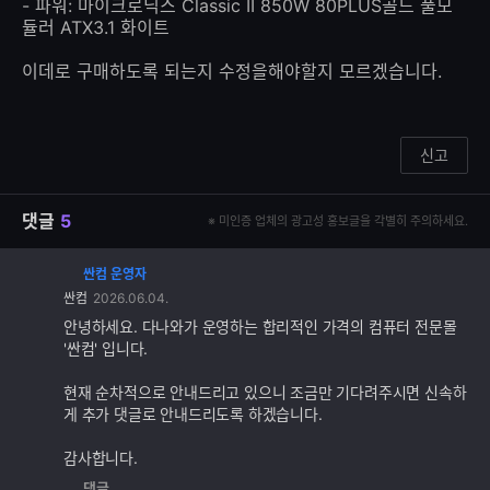
- 파워: 마이크로닉스 Classic II 850W 80PLUS골드 풀모
듈러 ATX3.1 화이트
이데로 구매하도록 되는지 수정을해야할지 모르겠습니다.
신고
댓글
5
※ 미인증 업체의 광고성 홍보글을 각별히 주의하세요.
싼컴 운영자
댓
싼컴
2026.06.04.
글
추
안녕하세요. 다나와가 운영하는 합리적인 가격의 컴퓨터 전문몰
가
'싼컴' 입니다.
기
능
현재 순차적으로 안내드리고 있으니 조금만 기다려주시면 신속하
게 추가 댓글로 안내드리도록 하겠습니다.
감사합니다.
댓글