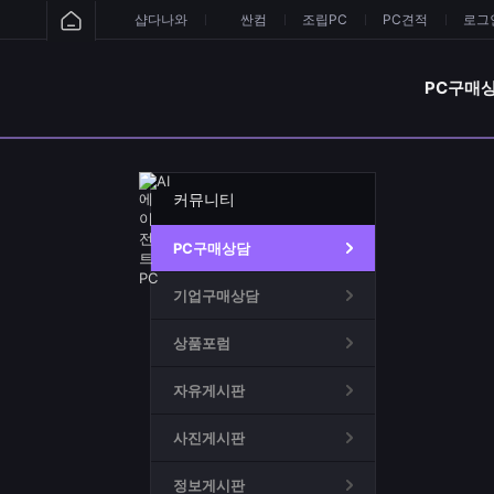
샵다나와
싼컴
조립PC
PC견적
로그인
PC구매
커뮤니티
PC구매상담
기업구매상담
상품포럼
자유게시판
사진게시판
정보게시판