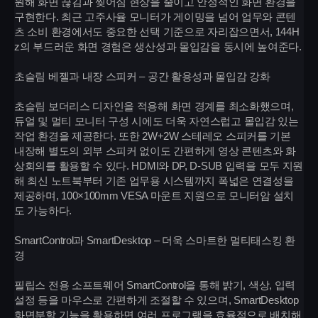
원해 화면 끊김과 찢어짐 현상을 줄이고 안정적인 화면 환경을
구현한다. 최근 고주사율 모니터가 게이밍을 넘어 업무와 콘텐
츠 소비 환경에서도 중요한 선택 기준으로 자리잡으면서, 144H
z의 부드러운 화면 경험은 생산성과 몰입감을 동시에 높여준다.
초슬림 베젤과 내장 스피커 – 공간 활용성과 몰입감 강화
초슬림 보더리스 디자인을 적용해 화면 경계를 최소화했으며,
듀얼 및 멀티 모니터 구성 시에도 더욱 자연스럽고 몰입감 있는
작업 환경을 제공한다. 또한 2W+2W 스테레오 스피커를 기본
내장해 별도의 외부 스피커 없이도 간편하게 영상 콘텐츠와 화
상회의를 활용할 수 있다. HDMI와 DP, D-SUB 입력을 모두 지원
해 최신 노트북부터 기존 업무용 시스템까지 폭넓은 연결성을
제공하며, 100×100mm VESA 마운트 지원으로 모니터암 설치
도 가능하다.
SmartControl과 SmartDesktop – 더욱 스마트한 멀티태스킹 환
경
필립스 전용 소프트웨어 SmartControl을 통해 밝기, 색상, 입력
설정 등을 마우스로 간편하게 조절할 수 있으며, SmartDesktop
화면분할 기능을 활용하면 여러 프로그램을 효율적으로 배치해