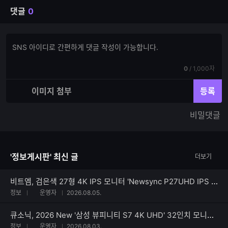
댓글
0
댓
댓
글
글
쓰
입
기
현
전
0
/
1,000자
력
재
체
입
입
이미지 첨부
등록
력
력
한
가
비밀댓글
글
능
자
한
수
글
자
'정보게시판' 최신 글
더보기
수
비트엠, 검은색 27형 4K IPS 모니터 'Newsync P27UHD IPS 4K HDR 블랙' 출시
정보
운영자
2026.08.05.
큐소닉, 2026 New '삼성 뷰피니티 S7 4K UHD' 32인치 모니터 출시
정보
운영자
2026.08.03.