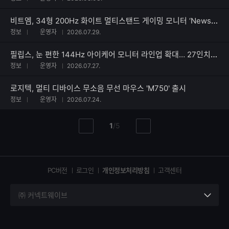
비트엠, 34형 200Hz 화이트 멀티스탠드 게이밍 모니터 ‘Newsync X3420QW’ 출시
정보
운영자
2026.07.29.
필립스, 눈 편한 144Hz 아이케어 모니터 라인업 확대… 27인치 ‘27B2N2200G’ 출시
정보
운영자
2026.07.27.
로지텍, 멀티 디바이스 무소음 무선 마우스 'M750' 출시
정보
운영자
2026.07.24.
현
총
1
/
5
이
다
재
페
전
음
페
페
페
이
이
이
이
지
지
지
PC버전
로그인
개인정보처리방침
고객센터
지
㈜ 커넥트웨이브
세
부
정