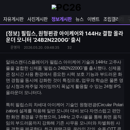
확
샵
마
장
다
이
영
나
페
자유게시판
사진게시판
정보게시판
뉴스
이벤트
조립갤러리
역
와
이
펼
열
지
쳐
보
기
열
[정보]
필립스, 원형편광 아이케어와 144Hz 결합 올라
기
기
운더 모니터 ‘24B2N2200G’ 출시
S
운
조
운영자
2026.05.20. 09:48:35
32
N
영
회
S
자
수
알파스캔디스플레이가 필립스 아이케어 기술과 144Hz 고주사
공
율을 결합한 신제품 ‘필립스 24B2N2200G’를 출시했다. 신제품
유
은 장시간 사용 환경에서 중요한 시력 보호 기능과 부드러운 화
하
면 경험을 동시에 강화한 것이 특징으로, 업무와 학습은 물론 영
기
상 시청과 캐주얼 게이밍까지 폭넓게 활용할 수 있는 24형 IPS
올라운더 모니터다.
특히 필립스의 차세대 아이케어 기술인 원형편광(Circular Polari
zation) 설계를 적용해 일반 모니터 대비 보다 자연스럽고 편안
한 화면 환경을 구현했으며, 144Hz 고주사율을 통해 화면 움직
임의 부드러움까지 강화해 기존 사무용 모니터와 차별화된 사
용 경험을 제공한다. 최근 재택근무, 온라인 강의, 숏폼·OTT 콘