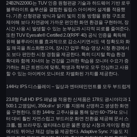
24B2N2200G는 TUV 인증 원형편광 기술과 하드웨어 기반 로우
블루라이트 솔루션을 결합한 필립스 아이케어 설계를 적용했
다. 기존 선형편광 방식과 달리 빛의 진동 방향을 원형 구조로
제어해 보다 자연광에 가까운 편안한 화면 환경을 구현하며, 장
시간 사용 시 발생할 수 있는 눈부심과 시각적 피로를 줄여준다.
또한 TUV Eyesafe® Certified 2.0(RPF 40) 공식 인증을 획득해
유해 블루라이트를 효과적으로 감소시키면서도 색 정확도와 화
질 왜곡을 최소화했으며, 장시간 업무·학습·영상 시청 환경에서
도 보다 편안한 시청 경험을 제공한다. 특히 디지털 학습 환경
확대와 함께 자녀의 눈 건강을 고려한 학습용 모니터 수요가 증
가하는 최근 트렌드에 맞춰, 학생과 학부모 모두 안심하고 사용
할 수 있는 아이케어 모니터로 차별화된 가치를 제공한다.
144Hz IPS 디스플레이 – 일상과 엔터테인먼트를 모두 부드럽게
23.8형 Full HD IPS 패널을 적용한 신제품은 178도 광시야각과 1
500:1 고명암비, 350cd/㎡ 밝기를 지원해 선명하고 생생한 화면
을 구현한다. 또한 144Hz 고주사율을 통해 일반 60~75Hz 모니
터 대비 훨씬 자연스럽고 부드러운 화면 전환을 제공해 문서 스
크롤, 웹 브라우징, 멀티태스킹은 물론 영상 시청과 게이밍 환경
에서도 뛰어난 체감 성능을 제공한다. Adaptive Sync 기술도 지