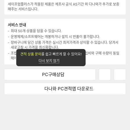
세이프업플러스가 적용된 제품은 제조사 공식 AS기간 외 다나와가 추가로 보증
해주는 서비스입니다.
서비스 안내
최대 50개 상품을 담을 수 있습니다.
운영체제/소프트웨어는 개봉하거나 설치 시 반품이 불가합니다.
장바구니에 담긴 상품 가격은 실시간 최저가격과 상이할 수 있습니다. 당겨서
새로고침 시 가격을 최신화합니다.
조립연계 상품은 조립 신청 시에만 구매 가능하며, 조립비와 구매 수량이 동일
견적 상품 문의
를 쉽고 빠르게 할 수 있어요!
해야 합니다.(메모리는 2개까지 담기 가능)
다시 보지 않기
PC구매상담
네
페
이
이
버
스
다나와 PC견적앱
다운로드
P
북
C
P
견
C
적
견
상
적
담
상
하
담