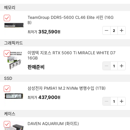
스
제
수
메모리
선
량
택
입
아
TeamGroup DDR5-5600 CL46 Elite 서린 (16G
됨
체
력
B)
이
크
템
상
352,590
박
최저가
원
삭
품
스
제
수
그래픽카드
선
량
택
입
아
이엠텍 지포스 RTX 5060 Ti MIRACLE WHITE D7
됨
체
력
16GB
이
크
템
상
판매준비
박
삭
품
스
제
수
SSD
선
량
택
입
아
삼성전자 PM9A1 M.2 NVMe 병행수입 (1TB)
됨
체
력
이
크
437,900
최저가
원
템
상
박
삭
품
스
제
수
케이스
선
량
택
입
아
DAVEN AQUARIUM (화이트)
됨
체
력
이