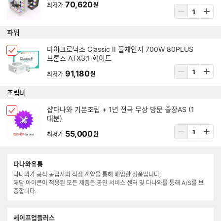
크
70,620
최저가
원
템
상
박
삭
품
스
제
수
파워
선
량
택
입
아
마이크로닉스 Classic II 풀체인지 700W 80PLUS
됨
체
력
브론즈 ATX3.1 화이트
이
크
템
상
91,180
박
최저가
원
삭
품
스
제
수
조립비
선
량
택
입
아
샵다나와 기본조립 + 1년 전국 무상 방문 출장AS (1
됨
체
력
대분)
이
크
템
상
55,000
박
최저가
원
삭
품
스
제
수
선
량
택
다나와유통
입
됨
다나와가 공식 공급사와 직접 계약을 통해 매입한 정품입니다.
력
해당 아이콘이 적용된 모든 제품은 공인 서비스 센터 및 다나와를 통해 A/S를 보
증합니다.
세이프업플러스