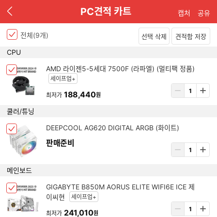
이
PC견적 카트
캡처
공유
전
전체(
9
개)
선택 삭제
견적함 저장
P
CPU
C
아
견
AMD 라이젠5-5세대 7500F (라파엘) (멀티팩 정품)
체
이
적
세이프업+
크
템
상
리
박
188,440
최저가
원
삭
품
스
스
제
수
트
쿨러/튜닝
선
량
택
입
아
DEEPCOOL AG620 DIGITAL ARGB (화이트)
됨
체
력
이
크
판매준비
템
상
박
삭
품
스
제
수
메인보드
선
량
택
입
아
GIGABYTE B850M AORUS ELITE WIFI6E ICE 제
됨
체
력
이
이씨현
세이프업+
크
템
상
박
241,010
최저가
원
삭
품