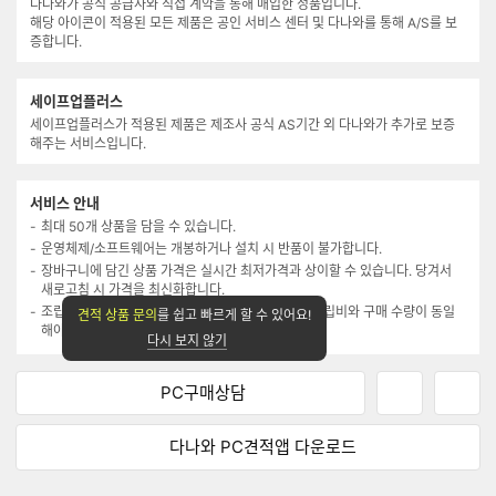
량
택
다나와유통
입
됨
다나와가 공식 공급사와 직접 계약을 통해 매입한 정품입니다.
력
해당 아이콘이 적용된 모든 제품은 공인 서비스 센터 및 다나와를 통해 A/S를 보
증합니다.
세이프업플러스
세이프업플러스가 적용된 제품은 제조사 공식 AS기간 외 다나와가 추가로 보증
해주는 서비스입니다.
서비스 안내
최대 50개 상품을 담을 수 있습니다.
운영체제/소프트웨어는 개봉하거나 설치 시 반품이 불가합니다.
장바구니에 담긴 상품 가격은 실시간 최저가격과 상이할 수 있습니다. 당겨서
새로고침 시 가격을 최신화합니다.
조립연계 상품은 조립 신청 시에만 구매 가능하며, 조립비와 구매 수량이 동일
견적 상품 문의
를 쉽고 빠르게 할 수 있어요!
해야 합니다.(메모리는 2개까지 담기 가능)
다시 보지 않기
PC구매상담
네
페
이
이
버
스
다나와 PC견적앱
다운로드