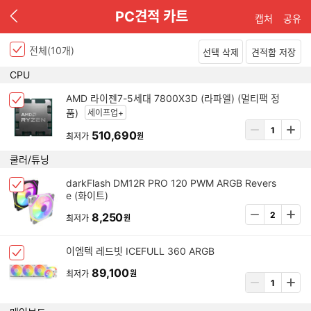
이
PC견적 카트
캡처
공유
전
전체(
10
개)
선택 삭제
견적함 저장
P
CPU
C
아
견
AMD 라이젠7-5세대 7800X3D (라파엘) (멀티팩 정
체
이
적
품)
세이프업+
크
템
상
리
박
510,690
최저가
원
삭
품
스
스
제
수
트
쿨러/튜닝
선
량
택
입
아
darkFlash DM12R PRO 120 PWM ARGB Revers
됨
체
력
e (화이트)
이
크
템
상
8,250
박
최저가
원
삭
품
스
제
수
선
아
이엠텍 레드빗 ICEFULL 360 ARGB
량
체
택
이
입
크
89,100
됨
최저가
원
템
상
력
박
삭
품
스
제
수