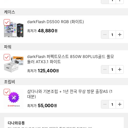
체
력
이
크
664,980
최저가
원
템
상
박
삭
품
스
제
수
케이스
선
량
택
입
아
darkFlash DS500 RGB (화이트)
됨
체
력
이
크
48,880
최저가
원
템
상
박
삭
품
스
제
수
파워
선
량
택
입
아
darkFlash 퍼펙트모스트 850W 80PLUS골드 풀모
됨
체
력
듈러 ATX3.1 화이트
이
크
템
상
125,400
박
최저가
원
삭
품
스
제
수
조립비
선
량
택
입
아
샵다나와 기본조립 + 1년 전국 무상 방문 출장AS (1
됨
체
력
대분)
이
크
템
상
55,000
박
최저가
원
삭
품
스
제
수
선