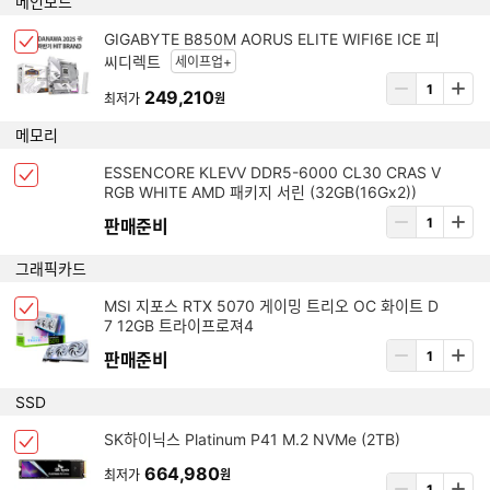
메인보드
선
량
택
입
아
GIGABYTE B850M AORUS ELITE WIFI6E ICE 피
됨
체
력
이
씨디렉트
세이프업+
크
템
상
박
249,210
최저가
원
삭
품
스
제
수
메모리
선
량
택
입
아
됨
체
력
이
크
템
ESSENCORE KLEVV DDR5-6000 CL30 CRAS V
박
삭
RGB WHITE AMD 패키지 서린 (32GB(16Gx2))
스
제
상
판매준비
선
품
택
수
그래픽카드
됨
량
입
아
MSI 지포스 RTX 5070 게이밍 트리오 OC 화이트 D
체
력
7 12GB 트라이프로져4
이
크
템
상
판매준비
박
삭
품
스
제
수
SSD
선
량
택
입
아
SK하이닉스 Platinum P41 M.2 NVMe (2TB)
됨