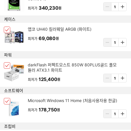
크
템
상
340,230
박
최저가
원
삭
품
스
제
수
케이스
선
량
택
입
아
앱코 UH40 킬러웨일 ARGB (화이트)
됨
체
력
이
크
69,080
최저가
원
템
상
박
삭
품
스
제
수
파워
선
량
택
입
아
darkFlash 퍼펙트모스트 850W 80PLUS골드 풀모
됨
체
력
듈러 ATX3.1 화이트
이
크
템
상
125,400
박
최저가
원
삭
품
스
제
수
소프트웨어
선
량
택
입
아
Microsoft Windows 11 Home (처음사용자용 한글)
됨
체
력
이
크
178,750
최저가
원
템
상
박
삭
품
스
제
수
조립비
선
량