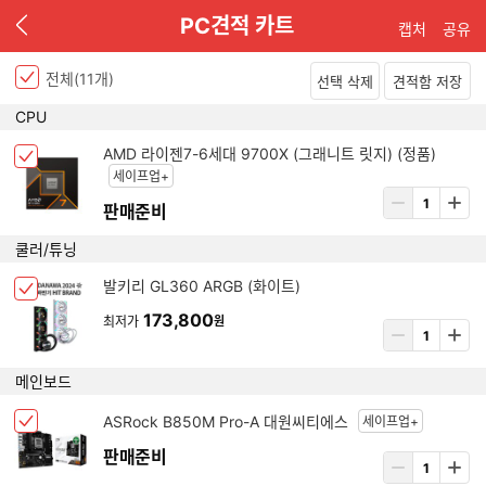
이
PC견적 카트
캡처
공유
전
전체(
11
개)
선택 삭제
견적함 저장
P
CPU
C
아
견
AMD 라이젠7-6세대 9700X (그래니트 릿지) (정품)
체
이
적
세이프업+
크
템
상
리
박
판매준비
삭
품
스
스
제
수
트
쿨러/튜닝
선
량
택
입
아
발키리 GL360 ARGB (화이트)
됨
체
력
이
크
173,800
최저가
원
템
상
박
삭
품
스
제
수
메인보드
선
량
택
입
아
ASRock B850M Pro-A 대원씨티에스
세이프업+
됨
체
력
이
크
판매준비
템
상
박
삭
품