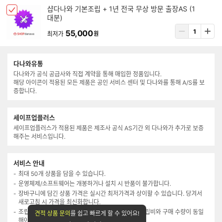
택
입
아
샵다나와 기본조립 + 1년 전국 무상 방문 출장AS (1
됨
체
력
대분)
이
크
템
상
55,000
박
최저가
원
삭
품
스
제
수
선
량
택
다나와유통
입
됨
다나와가 공식 공급사와 직접 계약을 통해 매입한 정품입니다.
력
해당 아이콘이 적용된 모든 제품은 공인 서비스 센터 및 다나와를 통해 A/S를 보
증합니다.
세이프업플러스
세이프업플러스가 적용된 제품은 제조사 공식 AS기간 외 다나와가 추가로 보증
해주는 서비스입니다.
서비스 안내
최대 50개 상품을 담을 수 있습니다.
운영체제/소프트웨어는 개봉하거나 설치 시 반품이 불가합니다.
장바구니에 담긴 상품 가격은 실시간 최저가격과 상이할 수 있습니다. 당겨서
새로고침 시 가격을 최신화합니다.
조립연계 상품은 조립 신청 시에만 구매 가능하며, 조립비와 구매 수량이 동일
견적 상품 문의
를 쉽고 빠르게 할 수 있어요!
해야 합니다.(메모리는 2개까지 담기 가능)