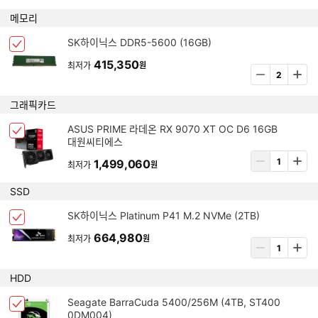
스
제
수
메모리
선
량
택
입
아
SK하이닉스 DDR5-5600 (16GB)
됨
체
력
이
크
415,350
최저가
원
템
상
박
삭
품
스
제
수
그래픽카드
선
량
택
입
아
ASUS PRIME 라데온 RX 9070 XT OC D6 16GB
됨
체
력
대원씨티에스
이
크
템
상
1,499,060
박
최저가
원
삭
품
스
제
수
SSD
선
량
택
입
아
SK하이닉스 Platinum P41 M.2 NVMe (2TB)
됨
체
력
이
크
664,980
최저가
원
템
상
박
삭
품
스
제
수
HDD
선
량
택
입
아
Seagate BarraCuda 5400/256M (4TB, ST400
됨
체
력
0DM004)
이