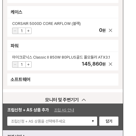
케이스
CORSAIR 5000D CORE AIRFLOW (블랙)
0
원
파워
마이크로닉스 Classic II 850W 80PLUS골드 풀모듈러 ATX3.1
145,860
원
소프트웨어
모니터 및 주변기기
조립신청 + AS 상품 추가
조립 AS 안내
모니터
조립신청 + AS 상품을 선택해주세요
담기
모니터 받침대