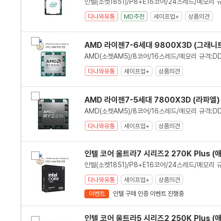
에
대
다나와유통
MD추천
세이프업+
상품의견
한
리
스
비
트
AMD 라이젠7-6세대 9800X3D (그래니트
교
입
니
다.
다나와유통
세이프업+
상품의견
비
AMD 라이젠7-5세대 7800X3D (라파엘)
교
다나와유통
세이프업+
상품의견
인텔 코어 울트라7 시리즈2 270K Plus 
비
교
다나와유통
세이프업+
상품의견
이벤트
인텔 구매 인증 이벤트 진행중
인텔 코어 울트라5 시리즈2 250K Plus 
비