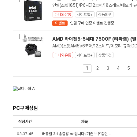
교
다나와유통
세이프업+
상품의견
이벤트
인텔 구매 인증 이벤트 진행중
비
AMD 라이젠5-5세대 7500F (라파엘) (
교
다나와유통
세이프업+
상품의견
1
2
3
4
5
비
AMD 라이젠5-6세대 9600X (그래니트 릿
교
다나와유통
세이프업+
상품의견
비
AMD 라이젠5-4세대 5600 (버미어) (멀
PC구매상담
교
작성시간
제목
다나와유통
세이프업+
상품의견
PC
03:37:45
버츄얼 3d 송출용 pc입니다 (기존 보유중인 케이스에 조립원합니다)
구