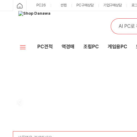
PC26
싼컴
PC구매상담
기업구매상담
로
PC견적
역경매
조립PC
게임용PC