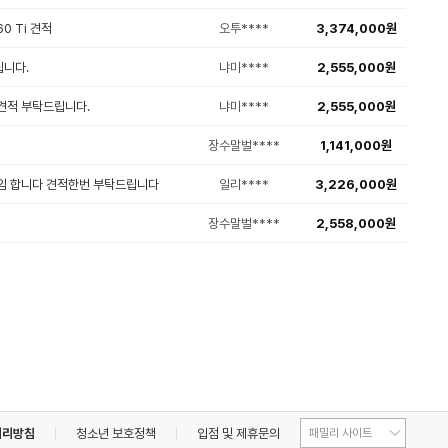
60 Ti 견적
오투****
3,374,000원
컴퓨터 의자
립니다.
냐미****
2,555,000원
케이블
견적 부탁드립니다.
냐미****
2,555,000원
컨트롤러
장수말벌****
1,141,000원
멀티탭
게임 합니다 견적한번 부탁드립니다
일리****
3,226,000원
장수말벌****
2,558,000원
저장장치 및 멀티미디어
ODD
외장HDD/SSD
USB
처리방침
청소년 보호정책
입점 및 제휴문의
메모리카드/리더기