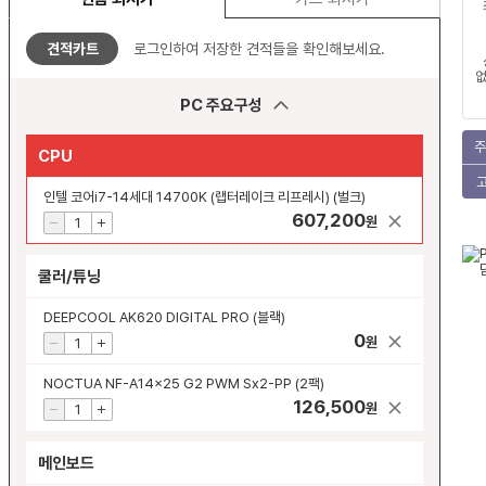
견적카트
로그인하여 저장한 견적들을 확인해보세요.
없
PC 주요구성
주
CPU
인텔 코어i7-14세대 14700K (랩터레이크 리프레시) (벌크)
607,200
원
쿨러/튜닝
DEEPCOOL AK620 DIGITAL PRO (블랙)
0
원
NOCTUA NF-A14x25 G2 PWM Sx2-PP (2팩)
126,500
원
메인보드