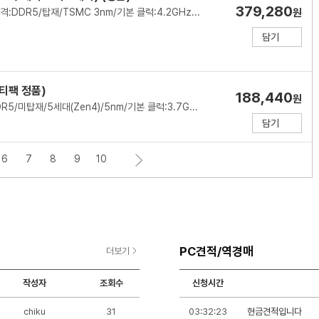
379,280
인텔(소켓1851)/P6+E12코어/18스레드/메모리 규격:DDR5/탑재/TSMC 3nm/기본 클럭:4.2GHz/최대 클럭:5.3GHz/L2 캐시:30MB/L3 캐시:30MB/PBP-MTP:125-159W/PCIe5.0, 4.0/7200MHz/인텔 그래픽스(Xe LPG)/기술 지원:인텔 XTU,인텔 퀵싱크,인텔 딥러닝부스트/쿨러:미포함
원
담기
멀티팩 정품)
188,440
원
AMD(소켓AM5)/6코어/12스레드/메모리 규격:DDR5/미탑재/5세대(Zen4)/5nm/기본 클럭:3.7GHz/최대 클럭:5.0GHz/L2 캐시:6MB/L3 캐시:32MB/TDP:65W/PPT:88W/PCIe5.0/5200MHz/기술 지원:SMT(하이퍼스레딩)/쿨러:Wraith Stealth 포함/시네벤치R23(싱글):1824/시네벤치R23(멀티):13824/출시가: 179달러(VAT별도)
담기
6
7
8
9
10
지) (멀티팩 정품)
289,190
원
AMD(소켓AM5)/6코어/12스레드/메모리 규격:DDR5/탑재/6세대(Zen5)/TSMC 4nm/기본 클럭:3.9GHz/최대 클럭:5.4GHz/L2 캐시:6MB/L3 캐시:32MB/TDP:65W/PPT:88W/PCIe5.0/5600MHz/AMD 라데온 그래픽/기술 지원:SMT(하이퍼스레딩)/쿨러:Wraith Stealth 포함/시네벤치R23(싱글):2223/시네벤치R23(멀티):16998/출시가: 279달러(VAT별도)
담기
티팩 정품)
PC견적/역경매
더보기
179,440
원
AMD(소켓AM4)/6코어/12스레드/메모리 규격:DDR4/미탑재/4세대(Zen3)/7nm/기본 클럭:3.5GHz/최대 클럭:4.4GHz/L2 캐시:3MB/L3 캐시:32MB/TDP:65W/PCIe4.0/3200MHz/기술 지원:AMD Ryzen Master,StoreMI,VR Ready 프리미엄,SMT(하이퍼스레딩)/쿨러:Wraith Stealth 포함/시네벤치R23(싱글):1460/시네벤치R23(멀티):10906/출시가: 199달러(VAT별도)
담기
작성자
조회수
신청시간
PC
chiku
31
03:32:23
현금견적입니다
견