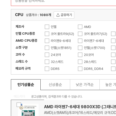
CPU
공유하기
상품개수 :
1080개
제조사
인텔
AMD
인텔 CPU종류
코어 울트라9(S2)
코어 울트라7(S2)
AMD CPU종류
코어i5-14세대
라이젠9-6세대
코어i3-14세대
라이젠7-6세대
소켓 구분
코어i3-13세대
라이젠5-5세대
인텔(소켓1851)
프로세서
라이젠7-4세대
인텔(소켓1700)
코어 수
코어i3-12세대
라이젠9-3세대
인텔(소켓4677)
24코어
코어i9-11세대
라이젠7-3세대
인텔(소켓4189)
20코어
스레드 수
코어i7-10세대
라이젠 스레드리퍼
인텔(소켓1151)
10코어
32스레드
코어i5-10세대
라이젠9 PRO
인텔(소켓2011-V3)
8코어
28스레드
메모리 규격
코어i7-9세대
애슬론 APU
인텔(소켓1155)
64코어
14스레드
DDR5
코어i5-9세대
EPYC
인텔(소켓1156)
48코어
12스레드
DDR5, DDR4
코어i3-8세대
라이젠7-1세대
AMD(소켓sTRX4)
32코어
128스레드
DDR3, DDR2
코어i7-7세대
라이젠5-1세대
AMD(소켓SP3)
28코어
96스레드
코어i5-6세대
페넘II-X6
AMD(소켓AM3)
2코어
64스레드
코어i3-6세대
페넘II-X4
56스레드
인기상품순
신상품순
낮은 가격순
높은 
코어i7-3세대
40스레드
코어i5-3세대
36스레드
애드리더
코어i3-2세대
2스레드
코어i7
광고상품이며, 검색결과와 다를 수 있습니다.
추
코어2듀오
펜티엄 골드
비
천
상
품
선
AMD 라이젠7-6세대 9800X3D (그래니트
교
상
품
목
택
제온 E
제온 플래티넘
품