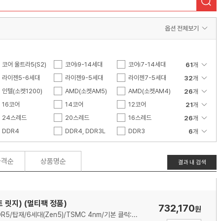
색
옵션 전체보기
코어 울트라5(S2)
코어i9-14세대
코어i7-14세대
61
개
코어i9-13세대
라이젠5-6세대
코어i7-13세대
라이젠9-5세대
코어i5-13세대
라이젠7-5세대
32
개
코어i9-12세대
라이젠5-4세대
인텔(소켓1200)
코어i7-12세대
라이젠9-4세대
AMD(소켓AM5)
코어i5-12세대
라이젠3-4세대
AMD(소켓AM4)
26
개
코어i7-11세대
라이젠5-3세대
인텔(소켓3647)
16코어
코어i5-11세대
라이젠3-3세대
인텔(소켓2066)
14코어
코어i9-10세대
라이젠 스레드리퍼 P
인텔(소켓1151v2)
12코어
21
개
RO
코어i3-10세대
라이젠7 PRO
인텔(소켓2011)
6코어
24스레드
코어X-시리즈
라이젠5 PRO
인텔(소켓1366)
4코어
20스레드
코어i9-9세대
라이젠3 PRO
인텔(소켓1150)
96코어
16스레드
26
개
코어i3-9세대
라이젠7-2세대
인텔(소켓775)
40코어
10스레드
DDR4
코어i7-8세대
라이젠5-2세대
AMD(소켓sTR5)
38코어
8스레드
DDR4, DDR3L
코어i5-8세대
라이젠3-2세대
AMD(소켓sWRX8)
36코어
192스레드
DDR3
6
개
코어i5-7세대
라이젠3-1세대
AMD(소켓TR4)
26코어
80스레드
코어i3-7세대
FX
AMD(소켓FM2)
22코어
76스레드
코어i7-6세대
리치랜드-A4
AMD(소켓AM3+)
18코어
72스레드
코어i7-4세대
52스레드
코어i5-4세대
48스레드
코어i3-4세대
44스레드
가격순
상품명순
결과 내 검색
코어i3-3세대
18스레드
코어i7-2세대
6스레드
코어i5-2세대
4스레드
코어i5
코어i3
코어2쿼드
펜티엄
셀러론
제온 W
 릿지) (멀티팩 정품)
732,170
원
제온 골드
제온 실버
제온 브론즈
AMD(소켓AM5)/8코어/16스레드/메모리 규격:DDR5/탑재/6세대(Zen5)/TSMC 4nm/기본 클럭:4.7GHz/최대 클럭:5.2GHz/L2 캐시:8MB/L3 캐시:96MB/TDP:120W/PCIe5.0/5600MHz/AMD 라데온 그래픽/기술 지원:AMD Ryzen Master,AMD 3D V캐시,SMT(하이퍼스레딩)/쿨러:미포함/시네벤치R23(싱글):2073/시네벤치R23(멀티):23334/출시가: 479달러(VAT별도)