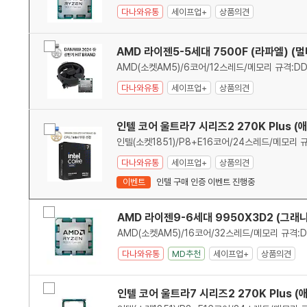
목
제온
다나와유통
세이프업+
상품의견
록
비
AMD 라이젠5-5세대 7500F (라파엘) (
교
다나와유통
세이프업+
상품의견
인텔 코어 울트라7 시리즈2 270K Plus 
비
교
다나와유통
세이프업+
상품의견
이벤트
인텔 구매 인증 이벤트 진행중
상
비
품
상
품
선
AMD 라이젠9-6세대 9950X3D2 (그래니
교
에
품
목
택
대
한
다나와유통
MD추천
세이프업+
상품의견
품
목
및
최
비
인텔 코어 울트라7 시리즈2 270K Plus 
저
교
가