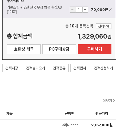
부가서비스
기본조립 + 2년 전국 무상 방문 출장AS
키보드
70,000
원
(1대분)
마우스
총
10
개 품목선택
전체삭제
총 합계금액
1,329,060
원
사운드바
호환성 체크
PC구매상담
구매하기
스피커
PC헤드셋
견적저장
견적불러오기
견적공유
견적캡처
견적신청하기
이어폰
공유기/무선랜
더보기
IP공유기/허브
제목
신청인
평균가격
프린터/복합기
고라니****
2,157,000원