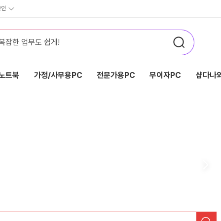
그인
노트북
가정/사무용PC
전문가용PC
무이자PC
샵다나와
검