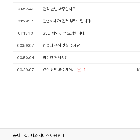
비
매
AMD 라이젠7-6세대 9850X3D (그래니트
교
상
01:52:41
견적 한번 봐주십시오
담
을
한
다나와유통
세이프업+
상품의견
01:29:17
안녕하세요! 견적 부탁드립니다!
게
시
01:18:13
SSD 제외 견적 요청합니다.
글
비
AMD 라이젠5-4세대 5500GT (세잔) (
목
교
록
00:59:07
컴퓨터 견적 맞춰 주세요
입
니
다나와유통
세이프업+
상품의견
00:50:04
라이젠 견적좀요
다.
목
록
견적 한번 봐주세요.
00:39:07
1
K
비
에
AMD 라이젠7-6세대 9700X (그래니트 릿
교
는
신
청
다나와유통
세이프업+
상품의견
시
간,
제
목,
비
AMD 라이젠9-6세대 9950X3D (그래니트
작
교
성
자
가
다나와유통
세이프업+
상품의견
각
각
공지
샵다나와 서비스 이용 안내
리