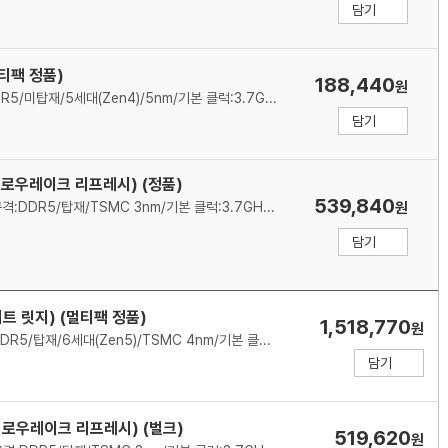
담기
멀티팩 정품)
188,440
원
AMD(소켓AM5)/6코어/12스레드/메모리 규격:DDR5/미탑재/5세대(Zen4)/5nm/기본 클럭:3.7GHz/최대 클럭:5.0GHz/L2 캐시:6MB/L3 캐시:32MB/TDP:65W/PPT:88W/PCIe5.0/5200MHz/기술 지원:SMT(하이퍼스레딩)/쿨러:Wraith Stealth 포함/시네벤치R23(싱글):1824/시네벤치R23(멀티):13824/출시가: 179달러(VAT별도)
담기
(애로우레이크 리프레시) (정품)
539,840
인텔(소켓1851)/P8+E16코어/24스레드/메모리 규격:DDR5/탑재/TSMC 3nm/기본 클럭:3.7GHz/최대 클럭:5.5GHz/L2 캐시:40MB/L3 캐시:36MB/PBP-MTP:125-250W/PCIe5.0, 4.0/7200MHz/인텔 그래픽스(Xe LPG)/기술 지원:인텔 XTU,인텔 퀵싱크,인텔 딥러닝부스트/쿨러:미포함
원
담기
트 릿지) (멀티팩 정품)
1,518,770
원
AMD(소켓AM5)/16코어/32스레드/메모리 규격:DDR5/탑재/6세대(Zen5)/TSMC 4nm/기본 클럭:4.3GHz/최대 클럭:5.6GHz/L2 캐시:16MB/L3 캐시:192MB/TDP:200W/PCIe5.0/5600MHz/AMD 라데온 그래픽/기술 지원:AMD Ryzen Master,AMD 3D V캐시,SMT(하이퍼스레딩)/쿨러:미포함
담기
(애로우레이크 리프레시) (벌크)
519,620
원