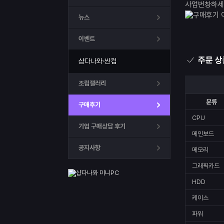
사업번창하세요
뉴스
이벤트
주문 상
샵다나와·싼컴
조립갤러리
분류
구매후기
CPU
기업 구매상담 후기
메인보드
공지사항
메모리
그래픽카드
HDD
케이스
파워