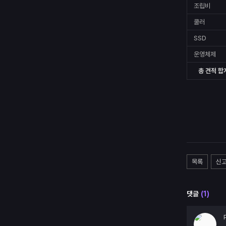
조립비
쿨러
SSD
운영체제
총 견적 합
목록
신
댓글
(
1
)