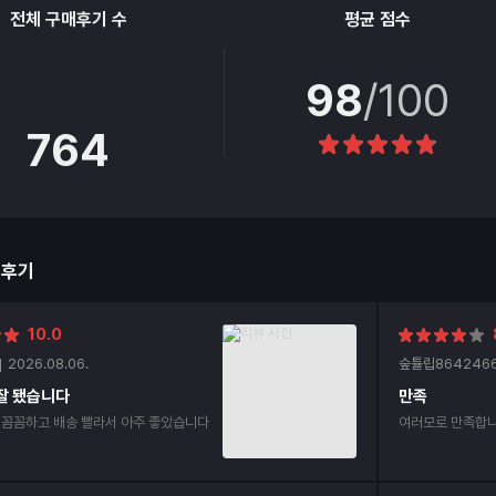
전체 구매후기 수
평균 점수
98
/100
764
매후기
10.0
2026.08.06.
숲튤립864246
잘 됐습니다
만족
 꼼꼼하고 배송 빨라서 아주 좋았습니다
여러모로 만족합니