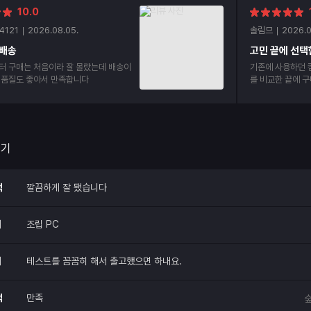
10.0
4121
2026.08.05.
솔림므
2026.0
 배송
터 구매는 처음이라 잘 몰랐는데 배송이
기존에 사용하던 
 품질도 좋아서 만족합니다
를 비교한 끝에 
러운 선택이었습니다. 가장 먼저 마음에 
배송과 포장 상태
꼼하게 들어 있어
전혀 없었고, 외
받는 순간부터 신뢰가 갔습니
후기
팅 속도가 정말 빠
다른 어려움 없이 
리도 깔끔하게 되
적
깔끔하게 잘 됐습니다
한눈에 느껴졌습니다. 저는 게임과 문서 
넷, 영상 시청은 
용하고 있는데, 
매
조립 PC
벅임 없이 부드럽
임도 옵션을 높게
이할 수 있었고, 
매
테스트를 꼼꼼히 해서 출고했으면 하내요.
간 사용하기에도 부담이 
은 물론 조립 완
니다. 컴퓨터 교
적
만족
숲
택하셔도 후회하지