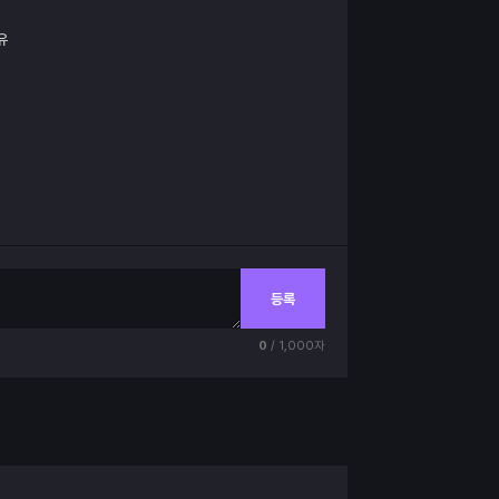
유
등록
0
/ 1,000자