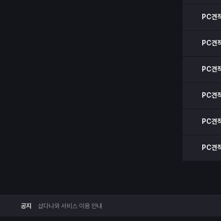
PC견
PC견
PC견
PC견
PC견
PC견
공지
샵다나와 서비스 이용 안내