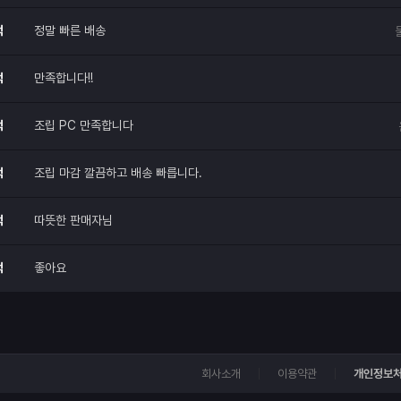
업그레이드하거나 
시 찾을 것 같습니
적
정말 빠른 배송
적
만족합니다!!
적
조립 PC 만족합니다
적
조립 마감 깔끔하고 배송 빠릅니다.
적
따뜻한 판매자님
적
좋아요
회사소개
이용약관
개인정보