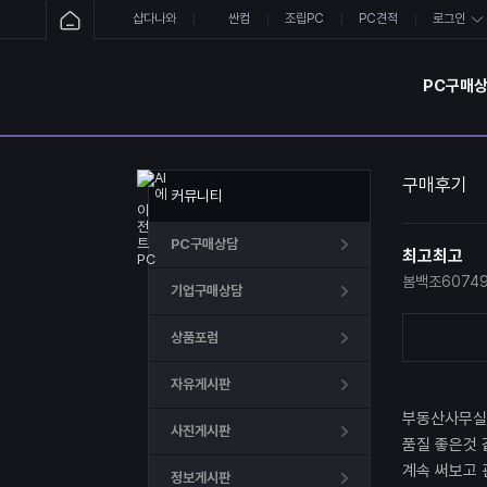
샵다나와
싼컴
조립PC
PC견적
로그인
PC구매
구매후기
커뮤니티
PC구매상담
최고최고
봄백조6074
기업구매상담
상품포럼
자유게시판
부동산사무실
사진게시판
품질 좋은것 
계속 써보고 
정보게시판