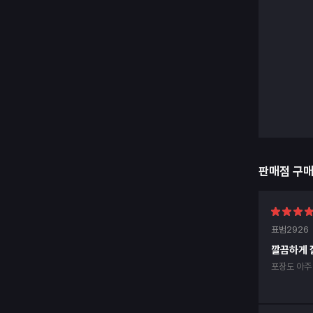
판매점 구
표범2926
깔끔하게 
포장도 아주