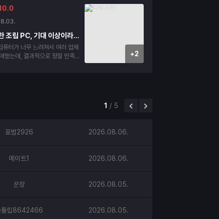
10.0
8.03.
고민 끝에 선택한 조립 PC, 기대 이상이라 진작 바꿀 걸 그랬네요
컴퓨터가 너무 느려져서 여러 업체
+2
구매했는데, 결과적으로 정말 만족스
들었던 건
였습니다. 본체 내부에 완충재가 꼼
 배송 중 흔들림이나 파손 걱정이
부 박스도 안전하게 포장되어 있어
다. 전원을 켜자마자 부
1
/
5
르고, 초기 설정도 잘 되어 있어 별
바로 사용할 수 있었습니다. 선정
어 있어 조립 퀄리티가 좋다는 게
표범2926
2026.08.06.
작업, 인터
물론 간단한 캐드 작업까지 함께 사
여러 프로그램을 동시에 실행해도 버
메이트1
2026.08.06.
게 돌아가 정말 만족스럽습니다. 게
 설정해도 끊김 없이 쾌적하게 플레
팬 소음도 생각보다 조용해서 장시
꾼장
2026.08.05.
없었습니다. 가격 대비 성능
성도와 배송까지 모두 만족스러웠습
체를 고민하시는 분들이라면 믿고 선
튤립8642466
2026.08.05.
 않을 것 같습니다. 저도 다음에