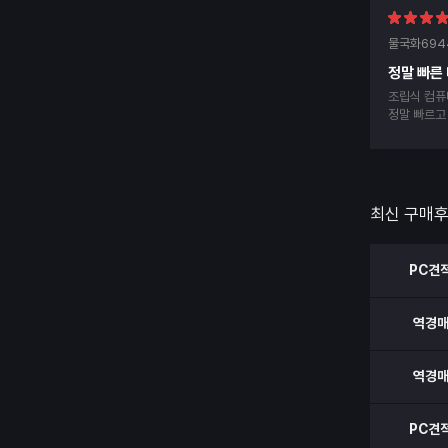
물국화694
정말 빠른
조립식 컴퓨
정말 빠르고
최신 구매
PC견
역경
역경
PC견