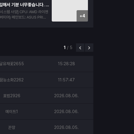
. 타지역 분들도 충분히 믿고 시
첫 조립상품 구입해서 기분 너무좋습니다. 구매후기입니당!!!!
각이 드네요
 CPU: AMD 라이젠
+4
 ASUS PRIME
리: ESSENCORE
200 CL22 (16GB - 8GB x 2)
AC GAMING 지포스 RTX 506
B SSD: 마이크론 Cru
1TB) 파워: 마이크로닉스
1
/
5
풀체인지 650W 80PLUS스탠다드 AT
 DS900 ARGB 강화유리 (블랙 우
달유채꽃2655
15:28:28
정리나 조립 상태가 아주 깔끔해서
꿈능소화2262
11:57:47
도우 세팅까지 다 마친 상태로 도
해 실행해 보니 게임도 원활하게 너
 디자인도 블랙 우드 감성이라 깔
표범2926
2026.08.06.
랑 너무 잘어울려서 만족스럽게 잘
에도 PC 구매할 일 있으면 여기서
살 수 있을 것 같습니다.
메이트1
2026.08.06.
꾼장
2026.08.05.