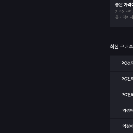
좋은 가격
기존에 쓰던
은 가격에 
엄청 빠릅니
최신 구매
PC견
PC견
PC견
역경
역경