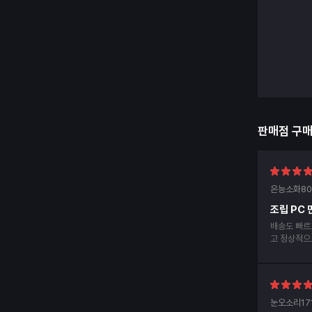
판매점 구
은능소화80
조립 PC
배송도 빠르
고 정상적으
았는데 다행
눈오소리17