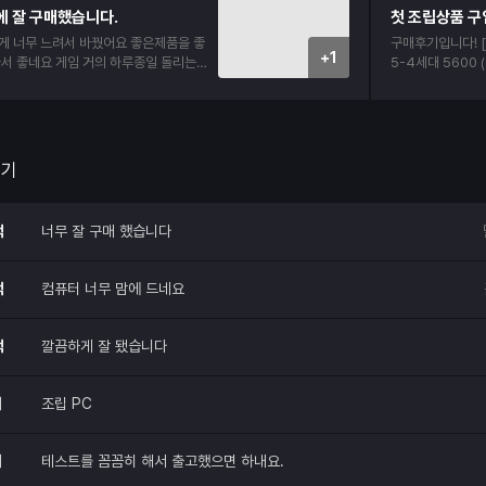
이 아닌거 같습니다
에 잘 구매했습니다.
킬 수 있다는 생
게 너무 느려서 바꿨어요 좋은제품을 좋
구매후기입니다! [시스템 사양]
+1
사서 좋네요 게임 거의 하루종일 돌리는데
5-4세대 5600 (버미어) 메인보드:
다. 조립이 어렵지도 않고 금방했어요
A520M-A II 대원씨티에스 메모
KLEVV DDR4-3
그래픽카드: ZOT
0 Twin Edge OC D7 8G
cial P310 M.2 NVMe (
후기
Classic II 
X3.1 쿨러: DEEPCOOL AG400 G2 (블랙) 케이
스: darkFlash
적
너무 잘 구매 했습니다
드) OS: Microsoft Windows 11 Home (처음사
용자용 한글) [후기] 배송도 안전하고 빠르게 잘 도
착했고, 내부 선 
적
컴퓨터 너무 맘에 드네요
마음에 듭니다! 윈
착해서 바로 연결
무 잘 돌아가네요.
적
깔끔하게 잘 됐습니다
끔하고 저희 집이
쓰겠습니다. 다음
구매할게요! 믿고 
매
조립 PC
매
테스트를 꼼꼼히 해서 출고했으면 하내요.