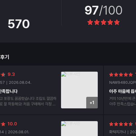
97
/100
570
매후기
9.3
57
2026.08.04.
NAW9480JQP
 만족합니다
아주 마음에 듭
고 포장도 꼼꼼했습니다 조립도 깔끔하
거의 10년만에 큰
+1
로 잘 작동해요! 처음 구매해서 걱정 많
아주 만족스럽습니다. 고가 품목이다 보니
히 잘 사용할 것 같습니다
및 기본 포장 빵
다 같이 동봉해서 보내주고 무엇보
립비 포함 안하고 신청했는데 먼
10.0
청 안했는데 신청
해주시고 친절하기
14
2026.08.01.
화딱지가나
202