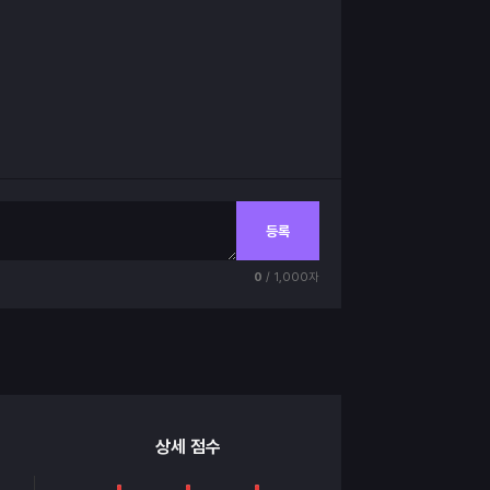
등록
0
/ 1,000자
상세 점수