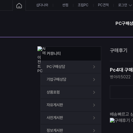
샵다나와
싼컴
조립PC
PC견적
로그인
PC구매
구매후기
커뮤니티
PC구매상담
Pc4대 구
병아리5022
기업구매상담
상품포럼
자유게시판
배송빠르고 
사진게시판
정보게시판