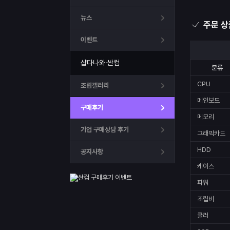
뉴스
주문 상
이벤트
샵다나와·싼컴
분류
CPU
조립갤러리
메인보드
구매후기
메모리
기업 구매상담 후기
그래픽카드
HDD
공지사항
케이스
파워
조립비
쿨러