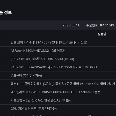
품 정보
2026.05.11.
주문번호 :
8441513
상품명
인텔 코어i7-14세대 14700F (랩터레이크 리프레시) (정품)
ASRock H610M-HDV/M.2+ D5 에즈윈
[16G / 16Gx1] 삼성전자 DDR5-5600 (16GB)
[RTX 3050] GAINWARD 지포스 RTX 3050 페가수스 D6 6GB
별도구매 (추가선택가능)
앱코 U20 큐빅 강화유리 (블랙) [미들타워 / 공랭 쿨러 160mm / 수냉 쿨러 2열 가
맥스엘리트 MAXWELL PRIMO 600W 80PLUS STANDARD 플랫
기본조립 + 2년 전국 무상 방문 출장AS (1대분)
CPU 기본 쿨러 장착 (추가선택가능)