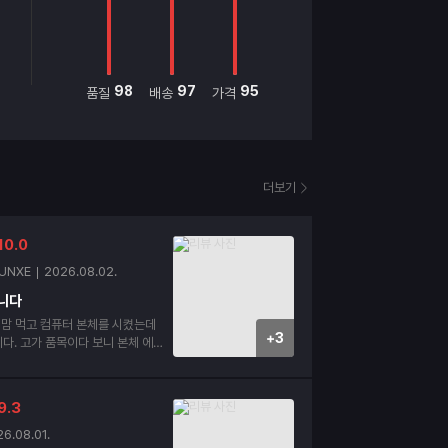
98
97
95
품질
배송
가격
더보기
10.0
UNXE
2026.08.02.
니다
 맘 먹고 컴퓨터 본체를 시켰는데
+3
 본체 에어
빵하게 넣어서 보내주고 정품 박스도
다 제가 까먹고 조
저 전화해서 조립 신
9.3
 안하신거 맞냐로 확인 전화도 먼저
까지 하시네요 괜히 평점 높은 곳
6.08.01.