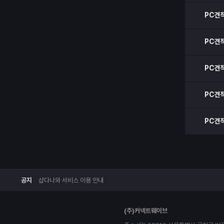
PC견
PC견
PC견
PC견
PC견
공지
샵다나와 서비스 이용 안내
(주)커넥트웨이브