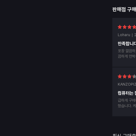
판매점 구
Loharu
만족합니다
포장 깔끔하
끔하게 언박
후 후기남겨
KANZOPI
컴퓨터는 
급하게 구매
했습니다. 케이스에 hdmi선 부딪혀서 알맞게 안들
어가서 hd
내사항에 d
댑터 부분 
고 안내라도