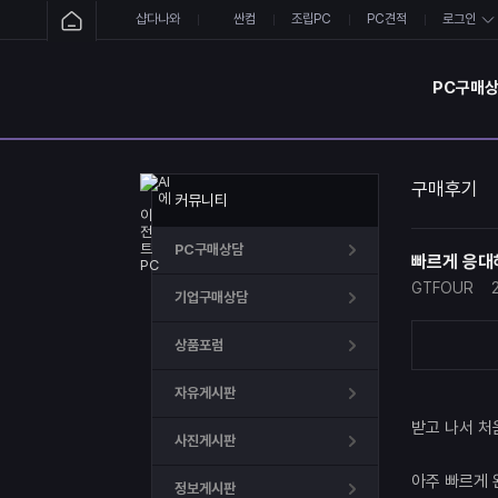
샵다나와
싼컴
조립PC
PC견적
로그인
PC구매
구매후기
커뮤니티
PC구매상담
빠르게 응대
GTFOUR
기업구매상담
상품포럼
자유게시판
받고 나서 처
사진게시판
아주 빠르게 
정보게시판