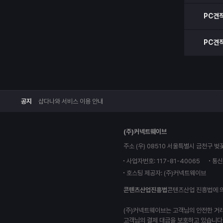
PC견
PC견
공지
샵다나와 서비스 이용 안내
(주)커넥트웨이브
주소 (우) 08510 서울특별시 금천구 벚
사업자번호: 117-81-40065
통신
호스팅 제공자: (주)커넥트웨이브
콘텐츠산업진흥법
콘텐츠산업 진흥법에 
(주)커넥트웨이브는 고객님의 안전한 거
고객님의 결제 대금을 보호하고 있습니다