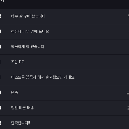
후기
적
너무 잘 구매 했습니다
적
컴퓨터 너무 맘에 드네요
적
깔끔하게 잘 됐습니다
매
조립 PC
매
테스트를 꼼꼼히 해서 출고했으면 하내요.
적
만족
숲
적
정말 빠른 배송
적
만족합니다!!