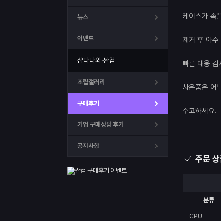
케이스가 속을
뉴스
이벤트
제거 후 아주
샵다나와·싼컴
빠른 대응 감
조립갤러리
사은품은 어느
구매후기
수고하세요.
기업 구매상담 후기
공지사항
주문 상
분류
CPU