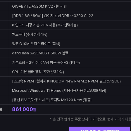
GIGABYTE A520M K V2 제이씨현
[DDR4 8G / 8Gx1] 컴이지 킹덤 DDR4-3200 CL22
메인보드 내장 기본 VGA 사용 (추가선택가능)
별도구매 (추가선택가능)
앱코 O10M 오피스 라이트 (블랙)
darkFlash SAVEMOST 500W 블랙
기본조립 + 2년 전국 무상 방문 출장AS (1대분)
CPU 기본 쿨러 장착 (추가선택가능)
[초고속 NVMe] 컴이지 KINGDOM New PM M.2 NVMe 벌크 (512GB)
Microsoft Windows 11 Home (처음사용자용 한글/USB제공)
[유선 키보드/마우스 세트] 로지텍 MK120 New (정품)
861,000
계
원
* 총 견적 합계는 주문 당시의 가격으로, 현재 가격과 다를