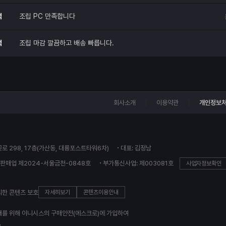
적
조립 PC 만족합니다
적
조립 마감 깔끔하고 배송 빠릅니다.
회사소개
이용약관
개인정보
꽃로 298, 17층(가산동, 대륭포스트타워6차)
대표: 김정남
판매업 제2024-서울금천-0848호
부가통신사업: 제003081호
사업자정보확인
의한 콘텐츠 보호
자세히보기
콘텐츠이용안내
래를 위해 이니시스의 구매안전(에스크로)에 가입하여
.