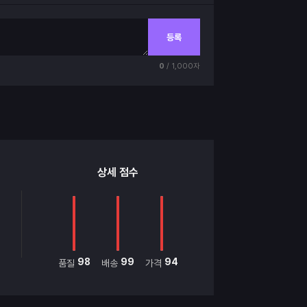
등록
0
/ 1,000자
상세 점수
98
99
94
품질
배송
가격