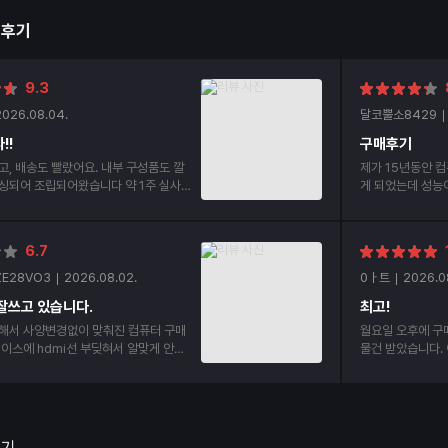
매후기
9.3
2026.08.04.
달코뿔소8429
!!
구매후기
고, 배송도 빨랐어요. 내부 구성품도 깔
제가 15년동안 컴
싱되어 조립되어왔습니다 약 1주 실사용
게 되었는데 성능이 너무 좋
요!
부 부품들 조립상
6.7
ZE28VO3
2026.08.02.
0ㅏ트
2026.0
잘쓰고 있습니다.
최고!
해서 사양변경없이 맞춰진 컴퓨터 구매
월요일 오후에 구
물건 받았습니다. 
mi선 2개나 구매했습니다. 처음부터 안
번이 두번째 구매
p선으로 구매하라고 하던가 hdmi선 어
겠습니다.정말 감
두꺼우면 케이스에 부딪혀서 안들어간다
요~!
 해주세요.