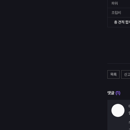
파워
조립비
총 견적 합
목록
신
댓글
(
1
)