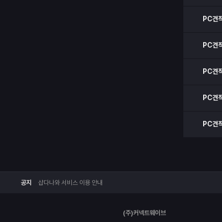
PC견
PC견
PC견
PC견
PC견
공지
샵다나와 서비스 이용 안내
(주)커넥트웨이브