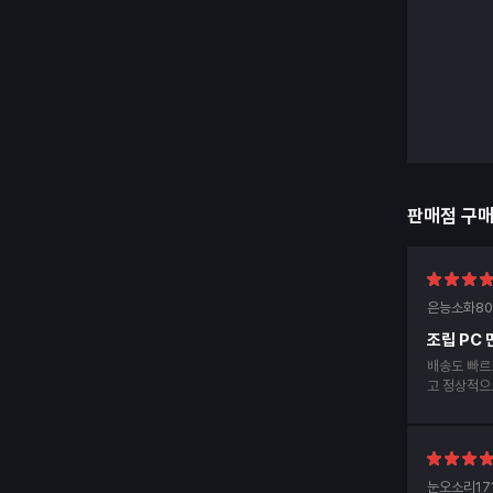
판매점 구
은능소화80
조립 PC
배송도 빠르
고 정상적으
았는데 다행
눈오소리17