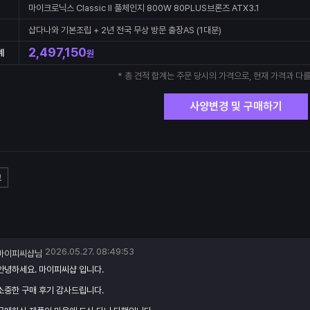
마이크로닉스 Classic II 풀체인지 800W 80PLUS브론즈 ATX3.1
샵다나와 기본조립 + 2년 전국 무상 방문 출장AS (1대분)
2,497,150
계
원
* 총 견적 합계는 주문 당시의 가격으로, 현재 가격과 다를
사양변경 및 구매하기
고
2026.05.27. 08:49:53
마이피씨샵님
안녕하세요. 마이피씨샵 입니다.
소중한 구매 후기 감사드립니다.