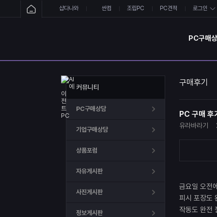
샵다나와
싼컴
조립PC
PC견적
로그인
PC구매
구매후기
커뮤니티
PC구매상담
PC 구매 후
유라바라기
기업구매상담
상품포럼
자유게시판
금요일 오전에
사진게시판
피시 포장도
작동도 완전
정보게시판