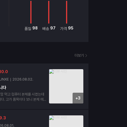
98
97
95
품질
배송
가격
더보기
10.0
UNXE
2026.08.02.
니다
 맘 먹고 컴퓨터 본체를 시켰는데
+3
 본체 에어
빵하게 넣어서 보내주고 정품 박스도
다 제가 까먹고 조
저 전화해서 조립 신
9.3
 안하신거 맞냐로 확인 전화도 먼저
까지 하시네요 괜히 평점 높은 곳
6.08.01.