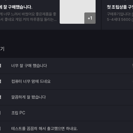
이 아닌거 같습니다
에 잘 구매했습니다.
킬 수 있다는 생
게 너무 느려서 바꿨어요 좋은제품을 좋
구매후기입니다! [시스템 사양]
+1
사서 좋네요 게임 거의 하루종일 돌리는데
5-4세대 5600 (버미어) 메인보드:
다. 조립이 어렵지도 않고 금방했어요
A520M-A II 대원씨티에스 메모
KLEVV DDR4-3
그래픽카드: ZOT
0 Twin Edge OC D7 8G
cial P310 M.2 NVMe (
후기
Classic II 
X3.1 쿨러: DEEPCOOL AG400 G2 (블랙) 케이
스: darkFlash
적
너무 잘 구매 했습니다
드) OS: Microsoft Windows 11 Home (처음사
용자용 한글) [후기] 배송도 안전하고 빠르게 잘 도
착했고, 내부 선 
적
컴퓨터 너무 맘에 드네요
마음에 듭니다! 윈
착해서 바로 연결
무 잘 돌아가네요.
적
깔끔하게 잘 됐습니다
끔하고 저희 집이
쓰겠습니다. 다음
구매할게요! 믿고 
매
조립 PC
매
테스트를 꼼꼼히 해서 출고했으면 하내요.