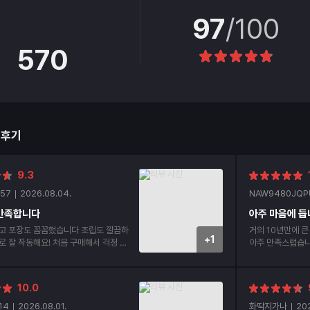
97
/100
570
매후기
9.3
57
2026.08.04.
NAW9480JQP
 만족합니다
아주 마음에 듭
고 포장도 꼼꼼했습니다 조립도 깔끔하
거의 10년만에 큰
+1
로 잘 작동해요! 처음 구매해서 걱정 많
아주 만족스럽습니다. 고가 품목이다 보니
히 잘 사용할 것 같습니다
및 기본 포장 빵
다 같이 동봉해서 보내주고 무엇보
립비 포함 안하고 신청했는데 먼
10.0
청 안했는데 신청
해주시고 친절하기
14
2026.08.01.
화딱지가나
202