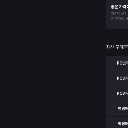
좋은 가격
기존에 쓰던
은 가격에 
엄청 빠릅니
최신 구매
PC견
PC견
PC견
역경
역경