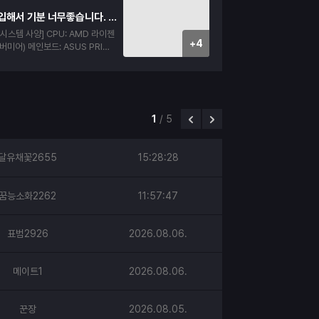
. 타지역 분들도 충분히 믿고 시
첫 조립상품 구입해서 기분 너무좋습니다. 구매후기입니당!!!!
각이 드네요
 CPU: AMD 라이젠
+4
 ASUS PRIME
리: ESSENCORE
200 CL22 (16GB - 8GB x 2)
AC GAMING 지포스 RTX 506
B SSD: 마이크론 Cru
1TB) 파워: 마이크로닉스
1
/
5
풀체인지 650W 80PLUS스탠다드 AT
 DS900 ARGB 강화유리 (블랙 우
달유채꽃2655
15:28:28
정리나 조립 상태가 아주 깔끔해서
꿈능소화2262
11:57:47
도우 세팅까지 다 마친 상태로 도
해 실행해 보니 게임도 원활하게 너
 디자인도 블랙 우드 감성이라 깔
표범2926
2026.08.06.
랑 너무 잘어울려서 만족스럽게 잘
에도 PC 구매할 일 있으면 여기서
살 수 있을 것 같습니다.
메이트1
2026.08.06.
꾼장
2026.08.05.