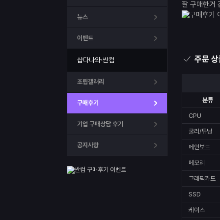
잘 구매한거 
뉴스
이벤트
주문 상
샵다나와·싼컴
조립갤러리
분류
구매후기
CPU
기업 구매상담 후기
쿨러/튜닝
공지사항
메인보드
메모리
그래픽카드
SSD
케이스