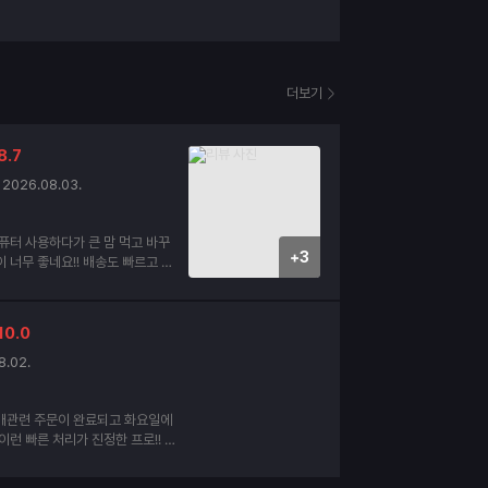
더보기
8.7
2026.08.03.
퓨터 사용하다가 큰 맘 먹고 바꾸
+3
네요!! 배송도 빠르고 내
태도 양호 합니다.
10.0
8.02.
매관련 주문이 완료되고 화요일에
이런 빠른 처리가 진정한 프로!! 이
인데요. 세번째 구매할때도 찾아 뵙
사드립니다. 더운여름 건강하십시