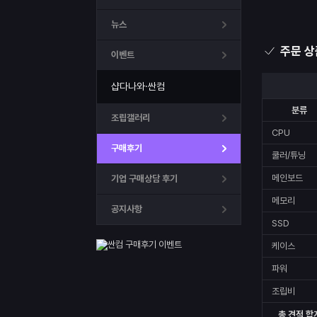
뉴스
주문 상
이벤트
샵다나와·싼컴
분류
조립갤러리
CPU
구매후기
쿨러/튜닝
메인보드
기업 구매상담 후기
메모리
공지사항
SSD
케이스
파워
조립비
총 견적 합