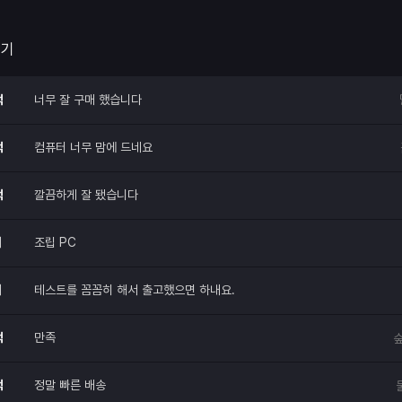
두꺼우면 케이스에 부딪혀서 안들어간다
요~!
 해주세요.
후기
적
너무 잘 구매 했습니다
적
컴퓨터 너무 맘에 드네요
적
깔끔하게 잘 됐습니다
매
조립 PC
매
테스트를 꼼꼼히 해서 출고했으면 하내요.
적
만족
숲
적
정말 빠른 배송