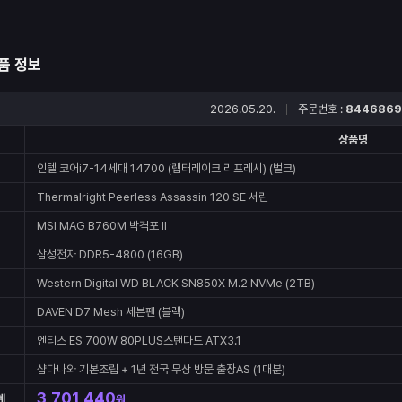
품 정보
2026.05.20.
주문번호 :
8446869
상품명
인텔 코어i7-14세대 14700 (랩터레이크 리프레시) (벌크)
Thermalright Peerless Assassin 120 SE 서린
MSI MAG B760M 박격포 II
삼성전자 DDR5-4800 (16GB)
Western Digital WD BLACK SN850X M.2 NVMe (2TB)
DAVEN D7 Mesh 세븐팬 (블랙)
엔티스 ES 700W 80PLUS스탠다드 ATX3.1
샵다나와 기본조립 + 1년 전국 무상 방문 출장AS (1대분)
3,701,440
계
원