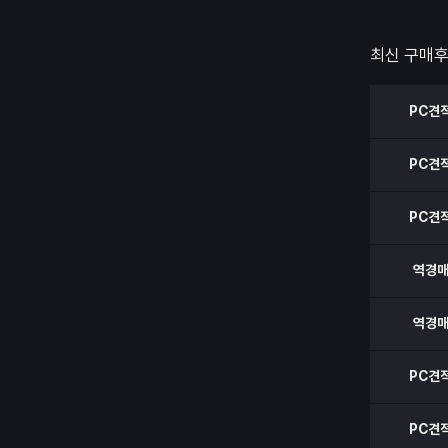
댑터 부분 
고 안내라도
최신 구매
PC견
PC견
PC견
역경
역경
PC견
PC견