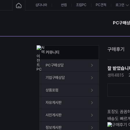
샵다나와
싼컴
조립PC
PC견적
로그인
PC구매
구매후기
커뮤니티
PC구매상담
잘 받았습니
생쥐4815
기업구매상담
상품포럼
자유게시판
포장도 꼼꼼
사진게시판
배송도 빠르
정보게시판