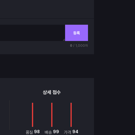
등록
0
/ 1,000자
상세 점수
98
99
94
품질
배송
가격