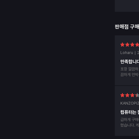
판매점 구
Loharu
만족합니다
포장 깔끔하
끔하게 언박
후 후기남겨
KANZOPI
컴퓨터는 
급하게 구매
했습니다. 케이스에 hdmi선 부딪혀서 알맞게 안들
어가서 hd
내사항에 d