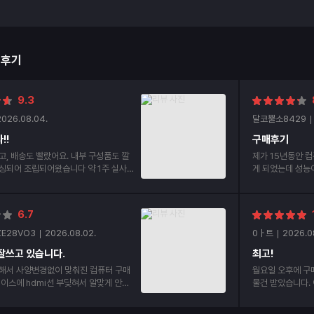
매후기
9.3
2026.08.04.
달코뿔소8429
!!
구매후기
고, 배송도 빨랐어요. 내부 구성품도 깔
제가 15년동안 컴
싱되어 조립되어왔습니다 약 1주 실사용
게 되었는데 성능이 너무 좋
요!
부 부품들 조립상
6.7
ZE28VO3
2026.08.02.
0ㅏ트
2026.0
잘쓰고 있습니다.
최고!
해서 사양변경없이 맞춰진 컴퓨터 구매
월요일 오후에 구
물건 받았습니다. 
mi선 2개나 구매했습니다. 처음부터 안
번이 두번째 구매
p선으로 구매하라고 하던가 hdmi선 어
겠습니다.정말 감