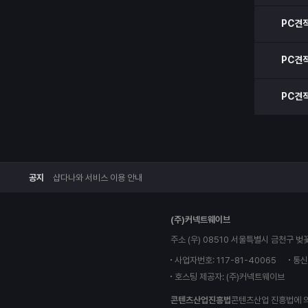
PC견
PC견
PC견
공지
샵다나와 서비스 이용 안내
(주)커넥트웨이브
주소 (우) 08510 서울특별시 금천구 벚
사업자번호: 117-81-40065
통신
호스팅 제공자: (주)커넥트웨이브
콘텐츠산업진흥법
콘텐츠산업 진흥법에 