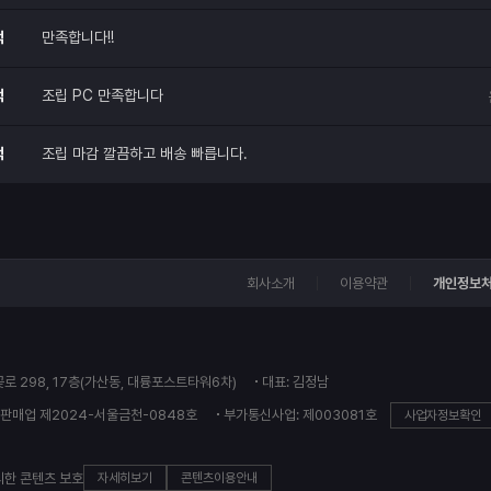
적
만족합니다!!
적
조립 PC 만족합니다
적
조립 마감 깔끔하고 배송 빠릅니다.
회사소개
이용약관
개인정보
꽃로 298, 17층(가산동, 대륭포스트타워6차)
대표: 김정남
판매업 제2024-서울금천-0848호
부가통신사업: 제003081호
사업자정보확인
의한 콘텐츠 보호
자세히보기
콘텐츠이용안내