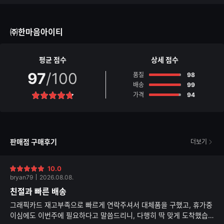
글
능
자
한
수
글
㈜한마음아이티
자
수
평균 점수
상세 점수
97
/100
점
품질
98
점
배송
99
점
가격
94
별
점
판매점 구매후기
더보기
10.0
별
bryan79
2026.08.08.
점
친절과 빠른 배송
그래픽카드 재고부족으로 빠르게 연락주셔서 대체품을 구했고, 휴가중
이심에도 이번주에 필요하다고 말씀드리니, 다행히 딱 맞게 도착했습