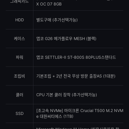
그래픽카드
X OC D7 8GB
HDD
별도구매 (추가선택가능)
케이스
앱코 G26 메가플로우 MESH (블랙)
파워
앱코 SETTLER-II ST-800S 80PLUS스탠다드
조립비
기본조립 + 2년 전국 무상 방문 출장AS (1대분)
쿨러
CPU 기본 쿨러 장착 (추가선택가능)
[초고속 NVMe] 마이크론 Crucial T500 M.2 NVM
SSD
e 대원씨티에스 (1TB)