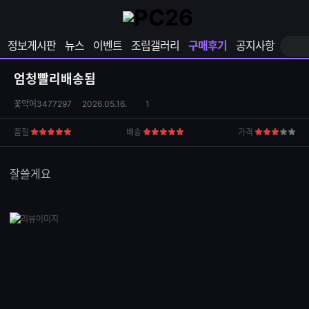
확
샵
마
장
다
이
영
나
페
정보게시판
뉴스
이벤트
조립갤러리
구매후기
공지사항
역
와
이
펼
열
지
쳐
보
기
열
엄청빨리배송됨
기
기
상
댓
꽃악어3477297
2026.05.16.
1
품
글
S
수
품질
배송
가격
5
5
3
N
점
점
점
S
공
잘쓸게요
유
하
기