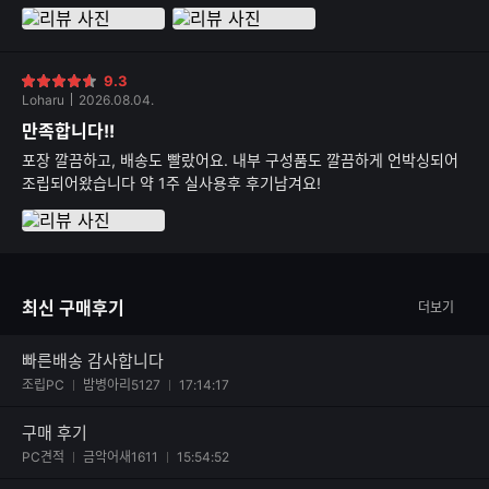
니다 조립상태는 모 역시 전문가답게 깔끔합니다!!!
9.3
별
Loharu
2026.08.04.
점
만족합니다!!
포장 깔끔하고, 배송도 빨랐어요. 내부 구성품도 깔끔하게 언박싱되어
조립되어왔습니다 약 1주 실사용후 후기남겨요!
최신 구매후기
더보기
빠른배송 감사합니다
사진 첨부된 후기
조립PC
밤병아리5127
17:14:17
구매 후기
사진 첨부된 후기
PC견적
금악어새1611
15:54:52