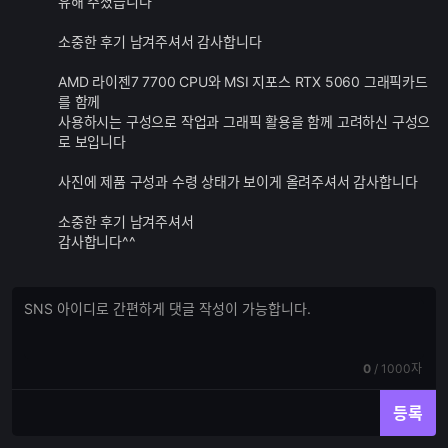
유해 주셨습니다
능
소중한 후기 남겨주셔서 감사합니다
AMD 라이젠7 7700 CPU와 MSI 지포스 RTX 5060 그래픽카드
를 함께
사용하시는 구성으로 작업과 그래픽 활용을 함께 고려하신 구성으
로 보입니다
사진에 제품 구성과 수령 상태가 보이게 올려주셔서 감사합니다
소중한 후기 남겨주셔서
감사합니다^^
댓
댓
글
글
쓰
입
기
력
현
전
0
/
1000자
재
체
입
입
등록
력
력
한
가