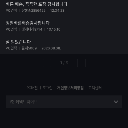
빠른 배송, 꼼꼼한 포장 감사합니다
사진 첨부된 후기
PC견적
참물소2856425
12:34:23
정말빠른배송감사합니다
사진 첨부된 후기
PC견적
빛개나리9714
10:15:10
잘 받았습니다
사진 첨부된 후기
PC견적
물새5009
2026.08.08.
현
총
1
/
5
이
다
재
페
전
음
페
페
페
이
이
이
이
지
지
지
PC버전
로그인
개인정보처리방침
고객센터
지
㈜ 커넥트웨이브
세
부
정
보
열