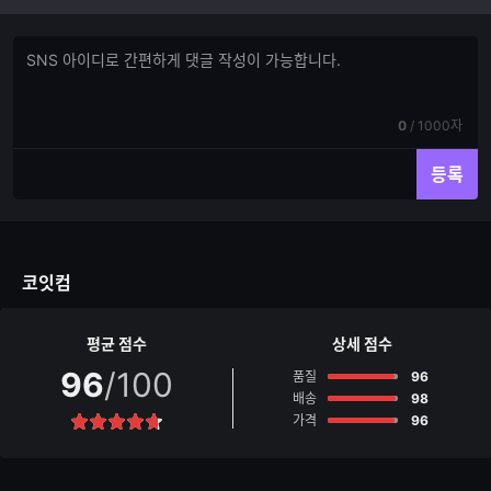
댓
댓
글
글
쓰
입
기
력
현
전
0
/
1000자
재
체
입
입
등록
력
력
한
가
글
능
자
한
수
글
코잇컴
자
수
평균 점수
상세 점수
96
/100
점
품질
96
점
배송
98
점
가격
96
별
점