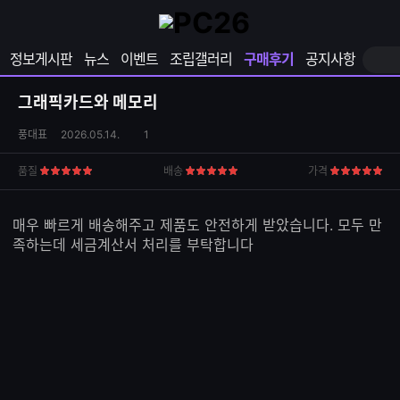
확
샵
마
장
다
이
영
나
페
정보게시판
뉴스
이벤트
조립갤러리
구매후기
공지사항
역
와
이
펼
열
지
쳐
보
기
열
그래픽카드와 메모리
기
기
상
댓
풍대표
2026.05.14.
1
품
글
S
수
품질
배송
가격
5
5
5
N
점
점
점
S
공
매우 빠르게 배송해주고 제품도 안전하게 받았습니다. 모두 만
유
족하는데 세금계산서 처리를 부탁합니다
하
기