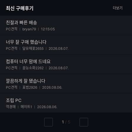
최신 구매후기
더보기
친절과 빠른 배송
사진 첨부된 후기
PC견적
bryan79
12:15:05
너무 잘 구매 했습니다
사진 첨부된 후기
PC견적
달유채꽃2655
2026.08.07.
컴퓨터 너무 맘에 드네요
사진 첨부된 후기
PC견적
꿈능소화2262
2026.08.07.
깔끔하게 잘 됐습니다
사진 첨부된 후기
PC견적
표범2926
2026.08.06.
조립 PC
역경매
메이트1
2026.08.06.
현
총
1
/
5
이
다
재
페
전
음