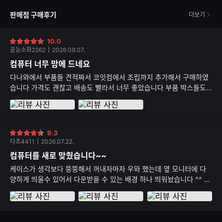
판매점 구매후기
더보기
10.0
별
꿈능소화2262
2026.08.07.
점
컴퓨터 너무 맘에 드네요
다나와에서 부품들 견적짜서 코잇컴에서 조립까지 추가해서 구매하였
습니다 가격도 괜찮고 배송도 빨라서 너무 좋았습니다 부품 박스들도
다 보내줘서 신뢰가 가네요
9.3
별
타조4411
2026.07.22.
점
컴퓨터를 새로 맞췄습니다~~
케이스가 생각보다 뚱뚱해서 꺼내자마자 우와 했는데 옆 모니터에 다
양하게 띄울수 있어서 다운받을 수 있는 배경 하나 띄워놨습니다 ^^ 결
제 후 빠른 배송 감사합니다