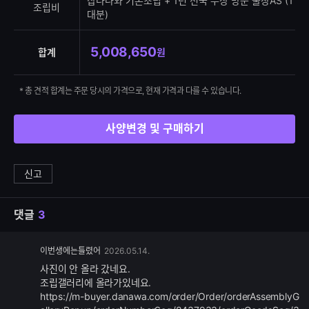
샵다나와 기본조립 + 1년 전국 무상 방문 출장AS (1
조립비
대분)
5,008,650
합계
원
* 총 견적 합계는 주문 당시의 가격으로, 현재 가격과 다를 수 있습니다.
사양변경 및 구매하기
신고
댓글
3
댓
이번생에는틀렸어
2026.05.14.
글
사진이 안 올라 갔네요.
추
조립갤러리에 올라가있네요.
가
https://m-buyer.danawa.com/order/Order/orderAssemblyG
기