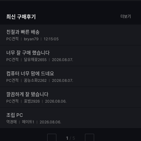
최신 구매후기
더보기
친절과 빠른 배송
사진 첨부된 후기
PC견적
bryan79
12:15:05
너무 잘 구매 했습니다
사진 첨부된 후기
PC견적
달유채꽃2655
2026.08.07.
컴퓨터 너무 맘에 드네요
사진 첨부된 후기
PC견적
꿈능소화2262
2026.08.07.
깔끔하게 잘 됐습니다
사진 첨부된 후기
PC견적
표범2926
2026.08.06.
조립 PC
역경매
메이트1
2026.08.06.
현
총
1
/
5