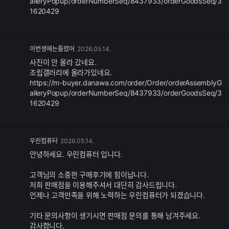
alleryPopup/orderNumberSeq/8437933/orderGoodsSeq/3
능
1620429
댓
이번생에는틀렸어
2026.05.14.
글
사진이 안 올라 갔네요.
추
조립갤러리에 올라가있네요.
가
https://m-buyer.danawa.com/order/Order/orderAssemblyG
기
alleryPopup/orderNumberSeq/8437933/orderGoodsSeq/3
능
1620429
댓
우린컴퓨터
2026.05.14.
글
안녕하세요. 우린컴퓨터 입니다.
추
가
고객님의 소중한 구매후기에 힘이납니다.
기
저희 판매점을 이용해주셔서 대단히 감사드립니다.
능
언제나 고객만족을 위해 노력하는 우린컴퓨터가 되겠습니다.
기타 문의사항이 생기시면 판매점 문의를 통해 남겨주세요.
감사합니다.