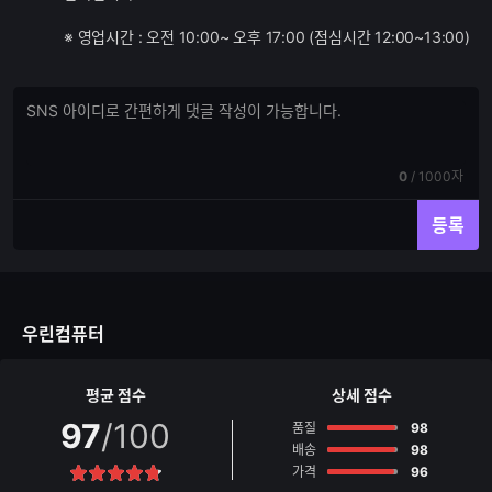
※ 영업시간 : 오전 10:00~ 오후 17:00 (점심시간 12:00~13:00)
댓
댓
글
글
쓰
입
기
력
현
전
0
/
1000자
재
체
입
입
등록
력
력
한
가
글
능
자
한
수
글
우린컴퓨터
자
수
평균 점수
상세 점수
97
/100
점
품질
98
점
배송
98
점
가격
96
별