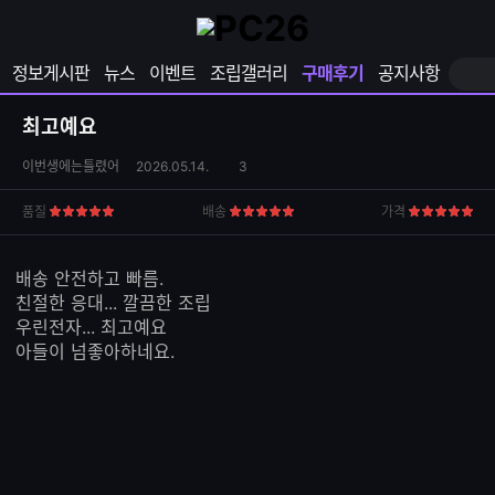
확
샵
마
장
다
이
영
나
페
정보게시판
뉴스
이벤트
조립갤러리
구매후기
공지사항
역
와
이
펼
열
지
쳐
보
기
열
최고예요
기
기
상
댓
이번생에는틀렸어
2026.05.14.
3
품
글
S
수
품질
배송
가격
5
5
5
N
점
점
점
S
공
배송 안전하고 빠름.
유
친절한 응대... 깔끔한 조립
하
우린전자... 최고예요
기
아들이 넘좋아하네요.