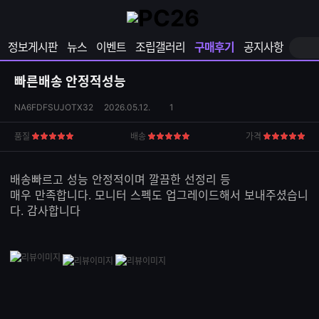
확
샵
마
장
다
이
영
나
페
정보게시판
뉴스
이벤트
조립갤러리
구매후기
공지사항
역
와
이
펼
열
지
쳐
보
기
열
빠른배송 안정적성능
기
기
상
댓
NA6FDFSUJOTX32
2026.05.12.
1
품
글
S
수
품질
배송
가격
5
5
5
N
점
점
점
S
공
배송빠르고 성능 안정적이며 깔끔한 선정리 등
유
매우 만족합니다. 모니터 스펙도 업그레이드해서 보내주셨습니
하
다. 감사합니다
기