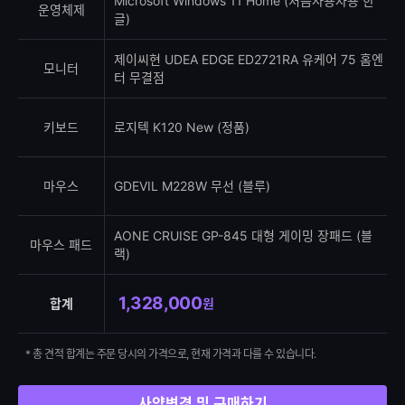
Microsoft Windows 11 Home (처음사용자용 한
운영체제
글)
제이씨현 UDEA EDGE ED2721RA 유케어 75 홈엔
모니터
터 무결점
키보드
로지텍 K120 New (정품)
마우스
GDEVIL M228W 무선 (블루)
AONE CRUISE GP-845 대형 게이밍 장패드 (블
마우스 패드
랙)
1,328,000
합계
원
* 총 견적 합계는 주문 당시의 가격으로, 현재 가격과 다를 수 있습니다.
사양변경 및 구매하기