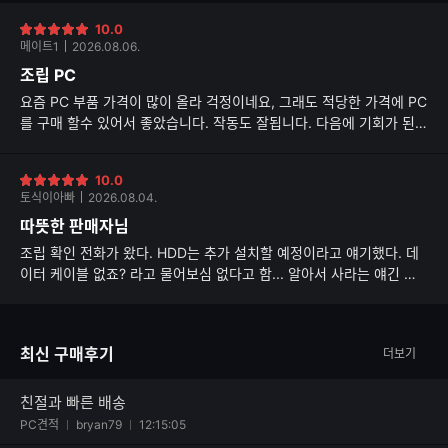
10.0
별
메이트1
2026.08.06.
점
조립 PC
요즘 PC 부품 가격이 많이 올라 걱정이네요, 그래도 적당한 가격에 PC
를 구매 할수 있어서 좋았습니다. 작동도 잘됩니다. 다음에 기회가 된다
면 또 구매 할께요.
10.0
별
토식이아빠
2026.08.04.
점
따뜻한 판매자님
조립 확인 전화가 왔다. HDD는 추가 설치할 예정이라고 얘기했다. 데
이터 케이블 없죠? 라고 물어보심 없다고 함... 알아서 사라는 얘긴 줄
알았다. 도착 후 개봉해 보니 데이터 케이블이 두 개가 꼽혀 있었다. 대
감동
최신 구매후기
더보기
친절과 빠른 배송
사진 첨부된 후기
PC견적
bryan79
12:15:05