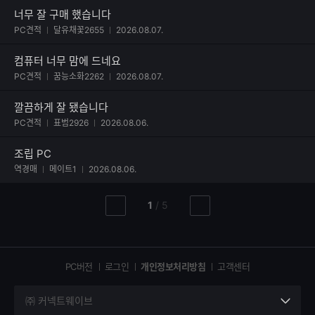
너무 잘 구매 했습니다
사진 첨부된 후기
PC견적
달유채꽃2655
2026.08.07.
컴퓨터 너무 맘에 드네요
사진 첨부된 후기
PC견적
꿈능소화2262
2026.08.07.
깔끔하게 잘 됐습니다
사진 첨부된 후기
PC견적
표범2926
2026.08.06.
조립 PC
역경매
메이트1
2026.08.06.
현
총
1
/
5
이
다
재
페
전
음
페
페
페
이
이
이
이
지
지
지
PC버전
로그인
개인정보처리방침
고객센터
지
㈜ 커넥트웨이브
세