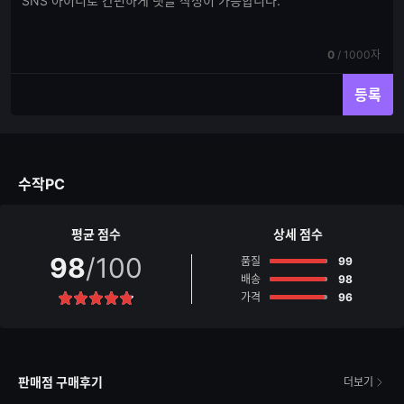
댓
글
글
쓰
입
기
력
현
전
0
/
1000자
재
체
입
입
등록
력
력
한
가
글
능
자
한
수
글
수작PC
자
수
평균 점수
상세 점수
98
/100
점
품질
99
점
배송
98
점
가격
96
별
점
판매점 구매후기
더보기