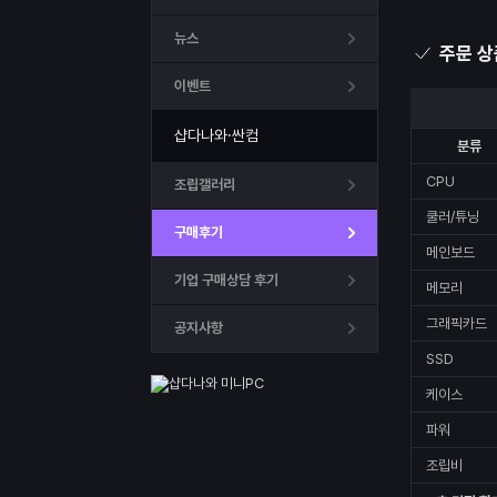
뉴스
주문 상
이벤트
샵다나와·싼컴
분류
CPU
조립갤러리
쿨러/튜닝
구매후기
메인보드
기업 구매상담 후기
메모리
그래픽카드
공지사항
SSD
케이스
파워
조립비