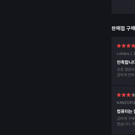
판매점 구
Loharu
만족합니다
포장 깔끔하
끔하게 언박
후 후기남겨
KANZOPI
컴퓨터는 
급하게 구매
했습니다. 케이스에 hdmi선 부딪혀서 알맞게 안들
어가서 hd
내사항에 d