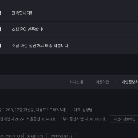
적
만족합니다!!
적
조립 PC 만족합니다
적
조립 마감 깔끔하고 배송 빠릅니다.
회사소개
이용약관
개인정보
꽃로 298, 17층(가산동, 대륭포스트타워6차)
대표: 김정남
판매업 제2024-서울금천-0848호
부가통신사업: 제003081호
사업자정보확인
의한 콘텐츠 보호
자세히보기
콘텐츠이용안내