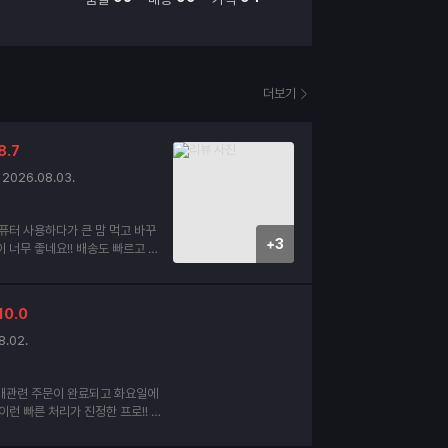
더보기
8.7
2026.08.03.
퓨터 사용하다가 큰 맘 먹고 바꾸
+3
네요!! 배송도 빠르고 내
태도 양호 합니다.
10.0
8.02.
매관련 주문이 완료되고 화요일에
이런 빠른 처리가 진정한 프로!! 이
인데요. 세번째 구매할때도 찾아 뵙
사드립니다. 더운여름 건강하십시