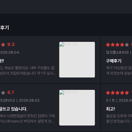
매후기
9.3
2026.08.04.
달코뿔소8429
!!
구매후기
고, 배송도 빨랐어요. 내부 구성품도 깔
제가 15년동안 컴
싱되어 조립되어왔습니다 약 1주 실사용
게 되었는데 성능이 너무 좋
요!
부 부품들 조립상
6.7
ZE28VO3
2026.08.02.
0ㅏ트
2026.0
잘쓰고 있습니다.
최고!
해서 사양변경없이 맞춰진 컴퓨터 구매
월요일 오후에 구
물건 받았습니다. 
mi선 2개나 구매했습니다. 처음부터 안
번이 두번째 구매
p선으로 구매하라고 하던가 hdmi선 어
겠습니다.정말 감