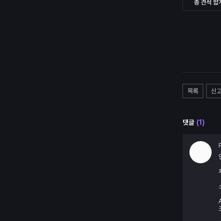
총 견적 합
목록
신
댓글
(
1
)