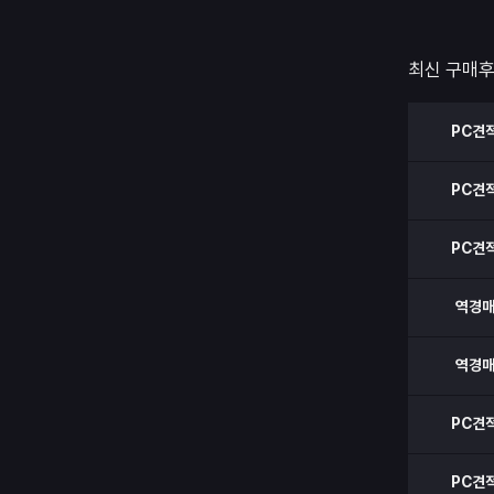
댑터 부분 
고 안내라도
최신 구매
PC견
PC견
PC견
역경
역경
PC견
PC견