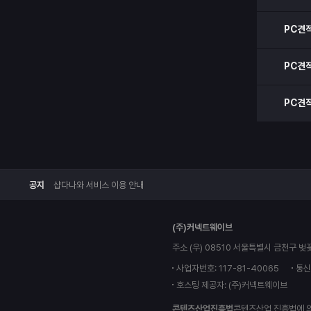
PC견
PC견
PC견
공지
샵다나와 서비스 이용 안내
(주)커넥트웨이브
주소 (우) 08510 서울특별시 금천구 벚
사업자번호: 117-81-40065
통신
호스팅 제공자: (주)커넥트웨이브
콘텐츠산업진흥법
콘텐츠산업 진흥법에 