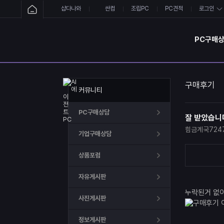
샵다나와
싼컴
조립PC
PC견적
로그인
PC구매
구매후기
커뮤니티
PC구매상담
잘 받았습니
힘금계국724
기업구매상담
상품포럼
자유게시판
누락된거 없이
사진게시판
정보게시판