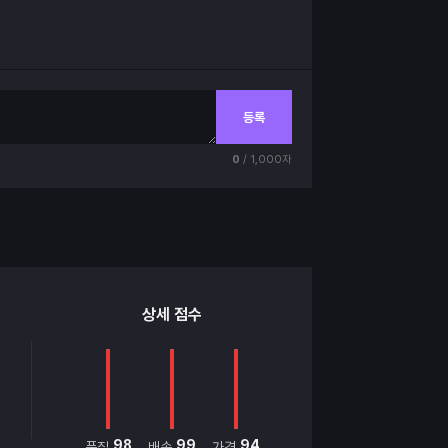
등록
0
/ 1,000자
상세 점수
98
99
94
품질
배송
가격