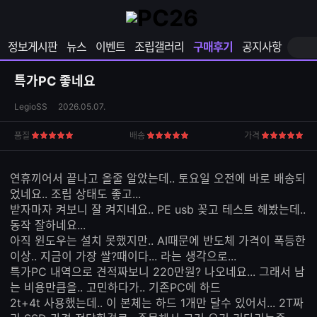
확
샵
마
장
다
이
영
나
페
정보게시판
뉴스
이벤트
조립갤러리
구매후기
공지사항
역
와
이
펼
열
지
쳐
보
기
열
특가PC 좋네요
기
기
상
LegioSS
2026.05.07.
품
S
품질
배송
가격
5
5
5
N
점
점
점
S
공
연휴끼어서 끝나고 올줄 알았는데.. 토요일 오전에 바로 배송되
유
었네요.. 조립 상태도 좋고...
하
받자마자 켜보니 잘 켜지네요.. PE usb 꽂고 테스트 해봤는데..
기
동작 잘하네요...
아직 윈도우는 설치 못했지만.. AI때문에 반도체 가격이 폭등한
이상.. 지금이 가장 쌀?때이다... 라는 생각으로...
특가PC 내역으로 견적짜보니 220만원? 나오네요... 그래서 남
는 비용만큼을.. 고민하다가.. 기존PC에 하드
2t+4t 사용했는데.. 이 본체는 하드 1개만 달수 있어서... 2T짜