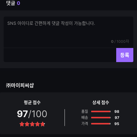
댓글
0
댓
댓
글
글
쓰
입
기
력
현
전
0
/
1000자
재
체
입
입
등록
력
력
한
가
글
능
자
한
수
글
㈜마이피씨샵
자
수
평균 점수
상세 점수
97
/100
점
품질
98
점
배송
97
점
가격
95
별
점