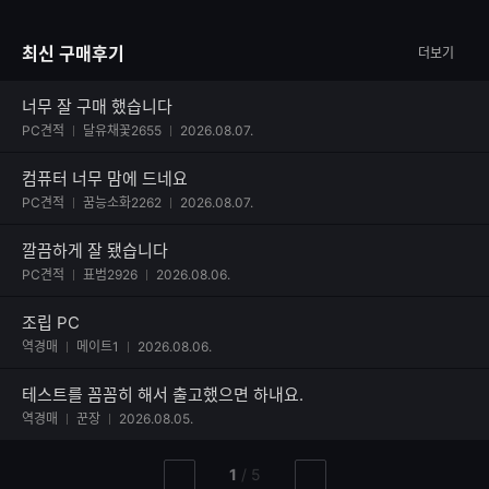
이
괜히 평점 높은 곳이 아닌거 같습니다. 타지역 분들도 충분히 믿고 시킬
미
수 있다는 생각이 드네요
최신 구매후기
더보기
지
추
가
너무 잘 구매 했습니다
사진 첨부된 후기
갯
PC견적
달유채꽃2655
2026.08.07.
수
컴퓨터 너무 맘에 드네요
사진 첨부된 후기
PC견적
꿈능소화2262
2026.08.07.
깔끔하게 잘 됐습니다
사진 첨부된 후기
PC견적
표범2926
2026.08.06.
조립 PC
역경매
메이트1
2026.08.06.
테스트를 꼼꼼히 해서 출고했으면 하내요.
역경매
꾼장
2026.08.05.
현
총
1
/
5
이
다