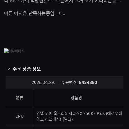
리 SSD 가격 적당한걸로.. 주문해서 그거 오기 기다리는중....
여튼 아직은 만족하는중입니다..
주문 상품 정보
2026.04.29.
l
주문번호:
8434880
분류
상품명
인텔 코어 울트라5 시리즈2 250KF Plus (애로우레
CPU
이크 리프레시) (벌크)