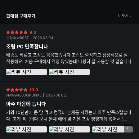
판매점 구매후기
더보기
9.3
별
은능소화8057
2026.08.04.
점
조립 PC 만족합니다
배송도 빠르고 포장도 꼼꼼했습니다 조립도 깔끔하고 정상적으로 잘
작동해요! 처음 구매해서 걱정 많았는데 다행히 잘 사용할 것 같습니다
10.0
별
NAW9480JQPUNXE
2026.08.02.
점
아주 마음에 듭니다
거의 10년만에 큰 맘 먹고 컴퓨터 본체를 시켰는데 아주 만족스럽습니
다. 고가 품목이다 보니 본체 에어 및 기본 포장 빵빵하게 넣어서 보내
주고 정품 박스도 다 같이 동봉해서 보내주고 무엇보다 제가 까먹고 조
+1
리
립비 포함 안하고 신청했는데 먼저 전화해서 조립 신청 안했는데 신청
뷰
안하신거 맞냐로 확인 전화도 먼저 해주시고 친절하기까지 하시네요