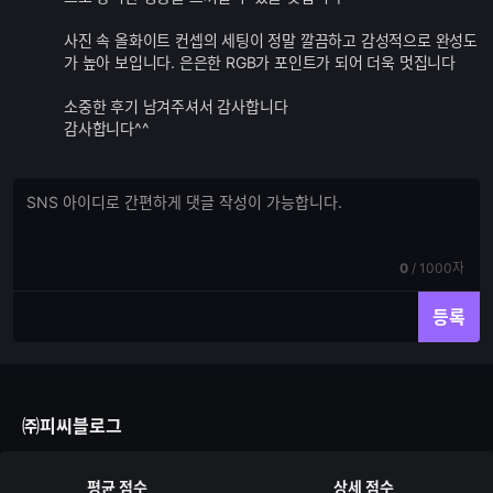
사진 속 올화이트 컨셉의 세팅이 정말 깔끔하고 감성적으로 완성도
가 높아 보입니다. 은은한 RGB가 포인트가 되어 더욱 멋집니다
소중한 후기 남겨주셔서 감사합니다
감사합니다^^
댓
댓
글
글
쓰
입
기
력
현
전
0
/
1000자
재
체
입
입
등록
력
력
한
가
글
능
자
한
수
글
㈜피씨블로그
자
수
평균 점수
상세 점수