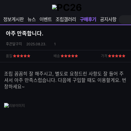
확
샵
마
장
다
이
영
나
페
정보게시판
뉴스
이벤트
조립갤러리
구매후기
공지사항
역
와
이
펼
열
지
쳐
보
기
열
아주 만족합니다.
기
기
상
댓
후끈달구지
2025.08.23.
1
품
글
S
수
품질
배송
가격
5
5
5
N
점
점
점
S
공
조립 꼼꼼히 잘 해주시고, 별도로 요청드린 사항도 잘 들어 주
유
셔서 아주 만족스럽습니다. 다음에 구입할 때도 이용할게요. 번
하
창하세요~
기