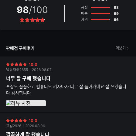
98
/100
점
품질
98
점
배송
99
점
가격
96
별
점
판매점 구매후기
더보기
10.0
별
달유채꽃2655
2026.08.07.
점
너무 잘 구매 했습니다
포장도 꼼꼼하고 컴퓨터도 키자마자 너무 잘 돌아가네요 잘 쓰겠습니
다 감사합니다
10.0
별
표범2926
2026.08.06.
점
깔끔하게 잘 됐습니다