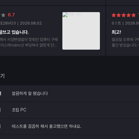
요!
부 부품들 조립상
6.7
ZE28VO3
2026.08.02.
0ㅏ트
2026.0
잘쓰고 있습니다.
최고!
해서 사양변경없이 맞춰진 컴퓨터 구매
월요일 오후에 구
물건 받았습니다. 
mi선 2개나 구매했습니다. 처음부터 안
번이 두번째 구매
p선으로 구매하라고 하던가 hdmi선 어
겠습니다.정말 감
두꺼우면 케이스에 부딪혀서 안들어간다
요~!
 해주세요.
후기
적
깔끔하게 잘 됐습니다
매
조립 PC
매
테스트를 꼼꼼히 해서 출고했으면 하내요.