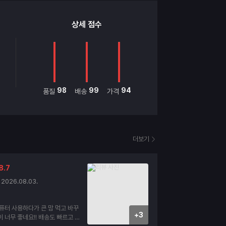
상세 점수
98
99
94
품질
배송
가격
더보기
8.7
2026.08.03.
퓨터 사용하다가 큰 맘 먹고 바꾸
+3
네요!! 배송도 빠르고 내