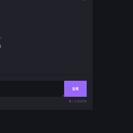
.
상
등록
0
/ 1,000자