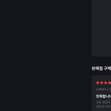
판매점 구
Loharu
만족합니다
포장 깔끔하
끔하게 언박