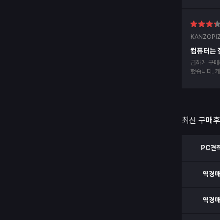
후 후기남겨
KANZOPI
컴퓨터는 
급하게 구매
했습니다. 케이스에 hdmi선 부딪혀서 알맞게 안들
어가서 hd
내사항에 d
댑터 부분 
고 안내라도
최신 구매
PC견
역경
역경