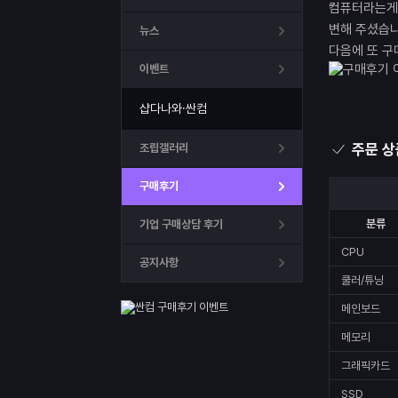
컴퓨터라는게 
변해 주셨습니
뉴스
다음에 또 구
이벤트
샵다나와·싼컴
주문 상
조립갤러리
구매후기
분류
기업 구매상담 후기
CPU
공지사항
쿨러/튜닝
메인보드
메모리
그래픽카드
SSD