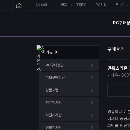
샵다나와
싼컴
조립PC
PC견적
로그인
PC구매
구매후기
커뮤니티
PC구매상담
만족스러운 
가마우지860
기업구매상담
상품포럼
자유게시판
영롱하니 예
사진게시판
어찌나 꽁꽁
그만큼 안전
정보게시판