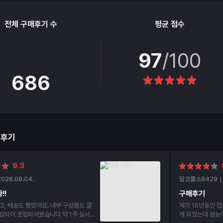
전체 구매후기 수
평균 점수
97
/100
686
매후기
9.3
2026.08.04.
달코뿔소8429
!!
구매후기
고, 배송도 빨랐어요. 내부 구성품도 깔
제가 15년동안 컴
싱되어 조립되어왔습니다 약 1주 실사용
게 되었는데 성능이 너무 좋