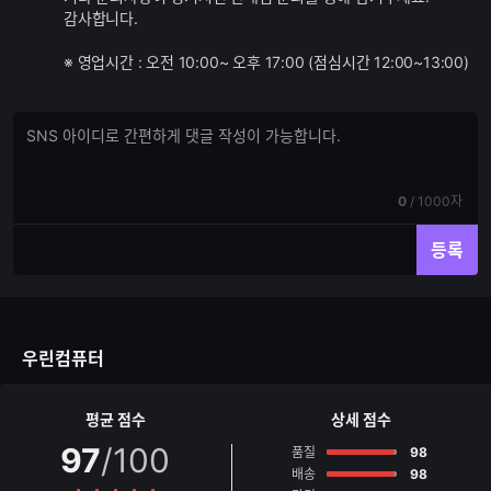
감사합니다.
※ 영업시간 : 오전 10:00~ 오후 17:00 (점심시간 12:00~13:00)
댓
댓
글
글
쓰
입
기
력
현
전
0
/
1000자
재
체
입
입
등록
력
력
한
가
글
능
자
한
수
글
우린컴퓨터
자
수
평균 점수
상세 점수
97
/100
점
품질
98
점
배송
98