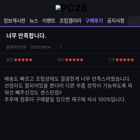
확
샵
마
장
다
이
영
나
페
정보게시판
뉴스
이벤트
조립갤러리
구매후기
공지사항
역
와
이
펼
열
지
쳐
보
기
열
너무 만족합니다.
기
기
상
댓
살모사3379
2025.08.14.
1
품
글
S
수
품질
배송
가격
5
5
5
N
점
점
점
S
공
배송도 빠르고 조립상태도 깔끔한게 너무 만족스러웠습니다.
유
선정리도 잘되어있을 뿐더러 다른 부품 장착이 가능하도록 파
하
워선 빼주신것도 센스만점!!
기
추후에 컴퓨터 구매할일 있으면 재구매 의사 100%입니다.