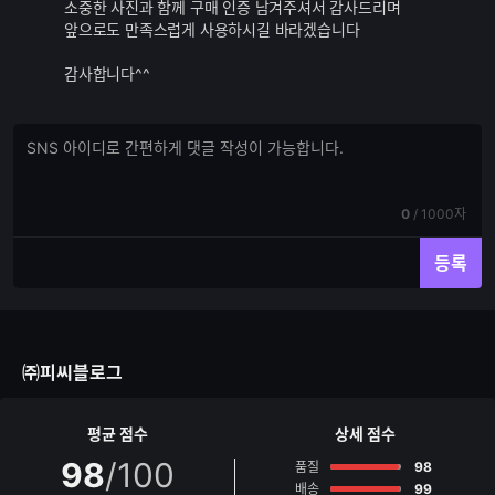
소중한 사진과 함께 구매 인증 남겨주셔서 감사드리며
앞으로도 만족스럽게 사용하시길 바라겠습니다
감사합니다^^
댓
댓
글
글
쓰
입
기
력
현
전
0
/
1000자
재
체
입
입
등록
력
력
한
가
글
능
자
한
수
글
㈜피씨블로그
자
수
평균 점수
상세 점수
98
/100
점
품질
98
점
배송
99