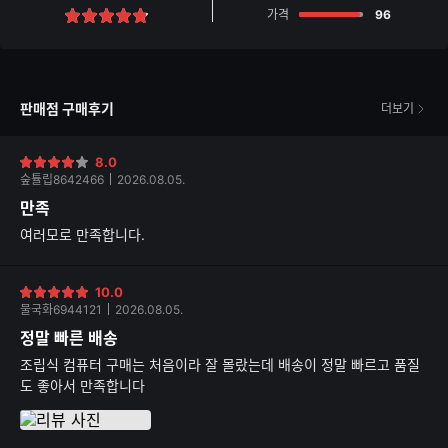
점
가격
96
별
점
판매점 구매후기
더보기
8.0
별
숲튤립8642466
2026.08.05.
점
만족
여러모로 만족합니다.
10.0
별
물국화6944121
2026.08.05.
점
정말 빠른 배송
조립식 컴퓨터 구매는 처음이라 잘 몰랐는데 배송이 정말 빠르고 품질
도 좋아서 만족합니다