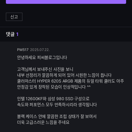
신고
댓글
1
댓
PM517
2025.07.22.
글
안녕하세요 피씨블로그입니다
추
가
고객님께서 보내주신 사진을 보니
기
내부 선정리가 깔끔하게 되어 있어 시원한 느낌이 듭니다
능
쿨러마스터 HYPER 620S ARGB 제품의 듀얼 타워 쿨러도 아주
안정감 있게 장착된 모습이 인상적입니다 ^^
인텔 12600KF와 삼성 980 SSD 구성으로
속도와 퍼포먼스 모두 만족하시리라 생각됩니다
블랙 케이스 안에 깔끔한 조립 상태가 잘 보여서
더욱 고급스러운 느낌을 주네요