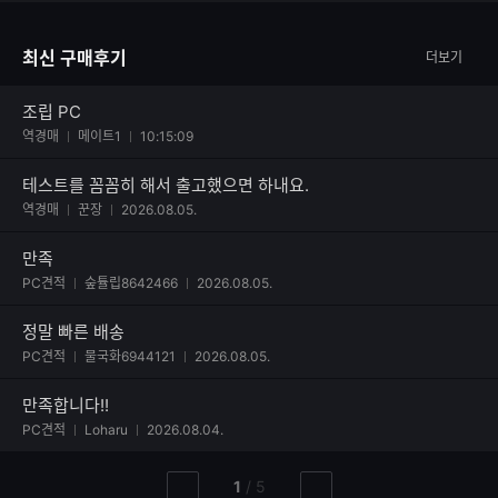
최신 구매후기
더보기
조립 PC
역경매
메이트1
10:15:09
테스트를 꼼꼼히 해서 출고했으면 하내요.
역경매
꾼장
2026.08.05.
만족
PC견적
숲튤립8642466
2026.08.05.
정말 빠른 배송
사진 첨부된 후기
PC견적
물국화6944121
2026.08.05.
만족합니다!!
사진 첨부된 후기
PC견적
Loharu
2026.08.04.
현
총
1
/
5
이
다