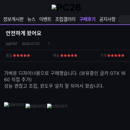
확
샵
마
장
다
이
영
나
페
정보게시판
뉴스
이벤트
조립갤러리
구매후기
공지사항
역
와
이
펼
열
지
쳐
보
기
열
안전하게 왔어요
기
기
상
댓
jsj6797
2025.07.21.
1
품
글
S
수
품질
배송
가격
5
5
5
N
점
점
점
S
공
가벼운 디자이너용으로 구매했습니다. (보유중인 글카 GTX 16
유
60 직접 추가)
하
성능 괜찮고 조립, 윈도우 설치 잘 되어서 왔습니다.
기