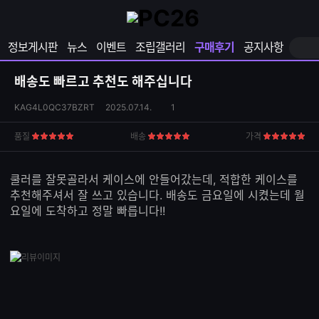
확
샵
마
장
다
이
영
나
페
정보게시판
뉴스
이벤트
조립갤러리
구매후기
공지사항
역
와
이
펼
열
지
쳐
보
기
열
배송도 빠르고 추천도 해주십니다
기
기
상
댓
KAG4L0QC37BZRT
2025.07.14.
1
품
글
S
수
품질
배송
가격
5
5
5
N
점
점
점
S
공
쿨러를 잘못골라서 케이스에 안들어갔는데, 적합한 케이스를
유
추천해주셔서 잘 쓰고 있습니다. 배송도 금요일에 시켰는데 월
하
요일에 도착하고 정말 빠릅니다!!
기