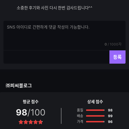
소중한 후기와 사진 다시 한번 감사드립니다^^
댓
댓
글
글
쓰
입
기
력
현
전
0
/
1000자
재
체
입
입
등록
력
력
한
가
글
능
자
한
수
글
㈜피씨블로그
자
수
평균 점수
상세 점수
98
/100
점
품질
98
점
배송
99
점
가격
96
별