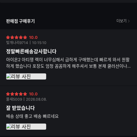
점
판매점 구매후기
더보기
10.0
별
빛개나리9714
10:15:10
점
정말빠른배송감사합니다
아이온2 아티쟁 렉이 너무심해서 급하게 구매했는데 빠르게 와서 원활
하게 했습니다 포장도 엄청 꼼꼼하게 해주셔서 보통 본채 쿨러선이나
그래픽카드선이 좀 풀려있는경우가 많은데 문제 하나없이 바로 게임가
능했습니다
10.0
별
물새5009
2026.08.08.
점
잘 받았습니다
배송 상태 좋고 배송 빠르네요