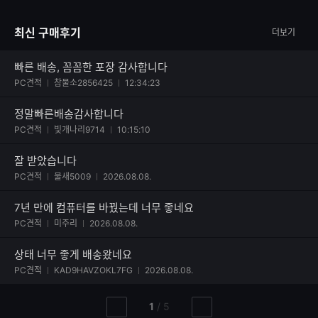
최신 구매후기
더보기
빠른 배송, 꼼꼼한 포장 감사합니다
사진 첨부된 후기
PC견적
참물소2856425
12:34:23
정말빠른배송감사합니다
사진 첨부된 후기
PC견적
빛개나리9714
10:15:10
잘 받았습니다
사진 첨부된 후기
PC견적
물새5009
2026.08.08.
7년 만에 컴퓨터를 바꿨는데 너무 좋네요
사진 첨부된 후기
PC견적
미주리
2026.08.08.
상태 너무 좋게 배송왔네요
사진 첨부된 후기
PC견적
KAD9HAVZOKL7FG
2026.08.08.
현
총
1
/
5
이
다