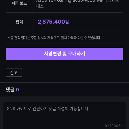
ASUS TUF Gaming B650-PLUS WIFI 대원씨티
메인보드
에스
2,875,400
합계
원
* 총 견적 합계는 주문 당시의 가격으로, 현재 가격과 다를 수 있습니다.
사양변경 및 구매하기
신고
댓글
0
댓
댓
글
글
쓰
입
기
력
현
전
0
/
1000자