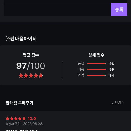
재
체
입
입
등록
력
력
한
가
글
능
자
한
수
글
㈜한마음아이티
자
수
평균 점수
상세 점수
97
/100
점
품질
98
점
배송
99
점
가격
94
별
점
판매점 구매후기
더보기
10.0
별
bryan79
2026.08.08.
점