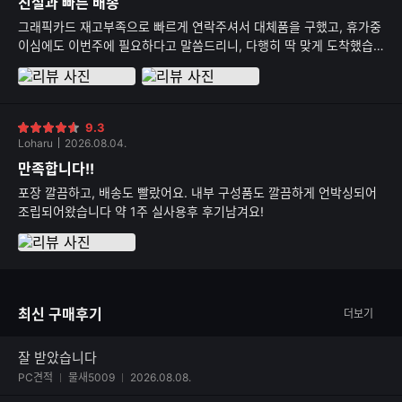
친절과 빠른 배송
그래픽카드 재고부족으로 빠르게 연락주셔서 대체품을 구했고, 휴가중
이심에도 이번주에 필요하다고 말씀드리니, 다행히 딱 맞게 도착했습
니다 조립상태는 모 역시 전문가답게 깔끔합니다!!!
9.3
별
Loharu
2026.08.04.
점
만족합니다!!
포장 깔끔하고, 배송도 빨랐어요. 내부 구성품도 깔끔하게 언박싱되어
조립되어왔습니다 약 1주 실사용후 후기남겨요!
최신 구매후기
더보기
잘 받았습니다
사진 첨부된 후기
PC견적
물새5009
2026.08.08.