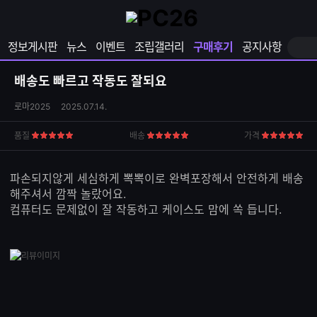
확
샵
마
장
다
이
영
나
페
정보게시판
뉴스
이벤트
조립갤러리
구매후기
공지사항
역
와
이
펼
열
지
쳐
보
기
열
배송도 빠르고 작동도 잘되요
기
기
상
로마2025
2025.07.14.
품
S
품질
배송
가격
5
5
5
N
점
점
점
S
공
파손되지않게 세심하게 뽁뽁이로 완벽포장해서 안전하게 배송
유
해주셔서 깜짝 놀랐어요.
하
컴퓨터도 문제없이 잘 작동하고 케이스도 맘에 쏙 듭니다.
기