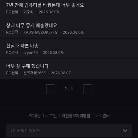
7년 만에 컴퓨터를 바꿨는데 너무 좋네요
사진 첨부된 후기
PC견적
미주리
2026.08.08.
상태 너무 좋게 배송왔네요
사진 첨부된 후기
PC견적
KAD9HAVZOKL7FG
2026.08.08.
친절과 빠른 배송
사진 첨부된 후기
PC견적
bryan79
2026.08.08.
너무 잘 구매 했습니다
사진 첨부된 후기
PC견적
달유채꽃2655
2026.08.07.
현
총
1
/
5
이
다
재
페
전
음
페
페
페
이
이
이
이
지
지
지
PC버전
로그인
개인정보처리방침
고객센터
지
㈜ 커넥트웨이브
세