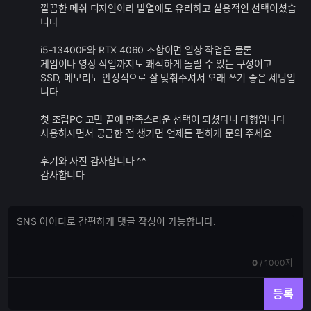
깔끔한 메쉬 디자인이라 발열에도 유리하고 실용적인 선택이셨습
니다
i5-13400F와 RTX 4060 조합이면 일상 작업은 물론
게임이나 영상 작업까지도 쾌적하게 돌릴 수 있는 구성이고
SSD, 메모리도 안정적으로 잘 맞춰주셔서 오래 쓰기 좋은 세팅입
니다
첫 조립PC 고민 끝에 만족스러운 선택이 되셨다니 다행입니다
사용하시면서 궁금한 점 생기면 언제든 편하게 문의 주세요
후기와 사진 감사합니다 ^^
감사합니다
댓
댓
글
글
쓰
입
기
력
현
전
0
/
1000자
재
체
입
입
등록
력
력