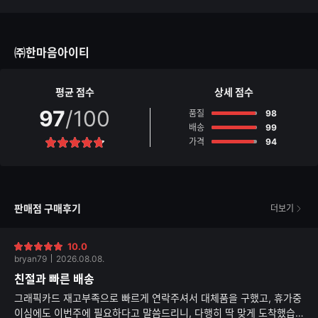
한
가
글
능
자
한
수
글
㈜한마음아이티
자
수
평균 점수
상세 점수
97
/100
점
품질
98
점
배송
99
점
가격
94
별
점
판매점 구매후기
더보기
10.0
별
bryan79
2026.08.08.
점
친절과 빠른 배송
그래픽카드 재고부족으로 빠르게 연락주셔서 대체품을 구했고, 휴가중
이심에도 이번주에 필요하다고 말씀드리니, 다행히 딱 맞게 도착했습