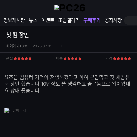
확
샵
마
장
다
이
영
나
페
정보게시판
뉴스
이벤트
조립갤러리
구매후기
공지사항
역
와
이
펼
열
지
쳐
보
기
열
첫 컴 장만
기
기
상
댓
하이에나1385
2025.07.01.
1
품
글
S
수
품질
배송
가격
5
5
5
N
점
점
점
S
공
요즈음 컴퓨터 가격이 저렴해졌다고 하여 큰맘먹고 첫 새컴퓨
유
터 장만 했습니다 10년정도 쓸 생각하고 좋은놈으로 업어왔네
하
요 상태 좋습니다
기