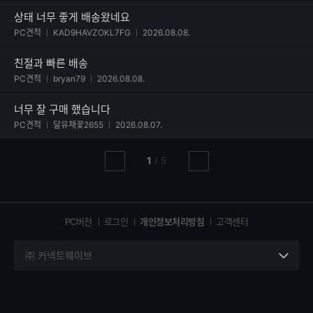
상태 너무 좋게 배송왔네요
사진 첨부된 후기
PC견적
KAD9HAVZOKL7FG
2026.08.08.
친절과 빠른 배송
사진 첨부된 후기
PC견적
bryan79
2026.08.08.
너무 잘 구매 했습니다
사진 첨부된 후기
PC견적
달유채꽃2655
2026.08.07.
현
총
1
/
5
이
다
재
페
전
음
페
페
페
이
이
이
이
지
지
지
PC버전
로그인
개인정보처리방침
고객센터
지
㈜ 커넥트웨이브
세
부
정
보