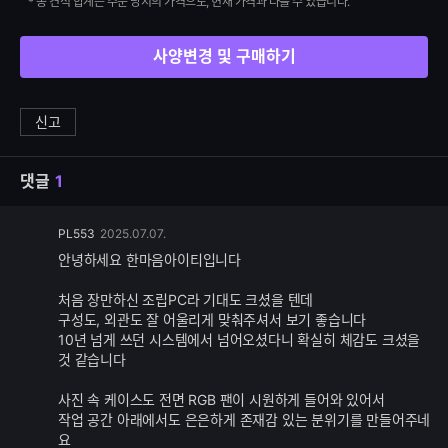
* 총 견적 합계는 주문 당시의 가격으로, 현재 가격과 다를 수 있습니다.
사양변경 및 구매하기
신고
댓글
1
댓
PL553
2025.07.07.
글
안녕하세요 한마음아이티입니다
추
가
처음 장만하신 조립PC라 기대도 크셨을 텐데
기
구성도, 외관도 잘 어울리게 맞춰주셔서 보기 좋습니다
능
10년 넘게 쓰던 시스템에서 넘어오셨다니 확실히 체감도 크셨을
것 같습니다
사진 속 케이스도 전면 RGB 팬이 시원하게 들어와 있어서
작업 공간 아래에서도 은은하게 존재감 있는 분위기를 만들어주네
요