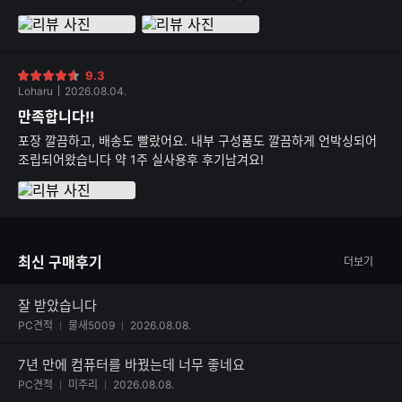
니다 조립상태는 모 역시 전문가답게 깔끔합니다!!!
9.3
별
Loharu
2026.08.04.
점
만족합니다!!
포장 깔끔하고, 배송도 빨랐어요. 내부 구성품도 깔끔하게 언박싱되어
조립되어왔습니다 약 1주 실사용후 후기남겨요!
최신 구매후기
더보기
잘 받았습니다
사진 첨부된 후기
PC견적
물새5009
2026.08.08.
7년 만에 컴퓨터를 바꿨는데 너무 좋네요
사진 첨부된 후기
PC견적
미주리
2026.08.08.