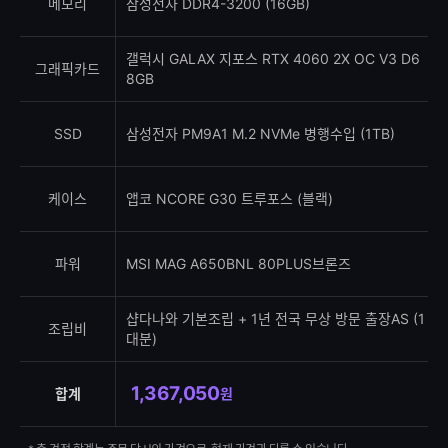
메모리
삼성전자 DDR4-3200 (16GB)
갤럭시 GALAX 지포스 RTX 4060 2X OC V3 D6
그래픽카드
8GB
SSD
삼성전자 PM9A1 M.2 NVMe 병행수입 (1TB)
케이스
앱코 NCORE G30 트루포스 (블랙)
파워
MSI MAG A650BNL 80PLUS브론즈
샵다나와 기본조립 + 1년 전국 무상 방문 출장AS (1
조립비
대분)
1,367,050
합계
원