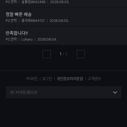
PC견적
숲튤립8642466
2026.08.05.
정말 빠른 배송
사진 첨부된 후기
PC견적
물국화6944121
2026.08.05.
만족합니다!!
사진 첨부된 후기
PC견적
Loharu
2026.08.04.
현
총
1
/
5
이
다
재
페
전
음
페
페
페
이
이
이
이
지
지
지
PC버전
로그인
개인정보처리방침
고객센터
지
㈜ 커넥트웨이브
세
부
정
보
열
기