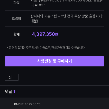
시소닉 NEW FOCUS V4 GX-1000 GOLD 풀모듈
파워
러 ATX3.1
샵다나와 기본조립 + 2년 전국 무상 방문 출장AS (1
조립비
대분)
4,397,350
합계
원
* 총 견적 합계는 주문 당시의 가격으로, 현재 가격과 다를 수 있습니다.
사양변경 및 구매하기
신고
댓글
1
댓
PM517
2025.06.23.
글