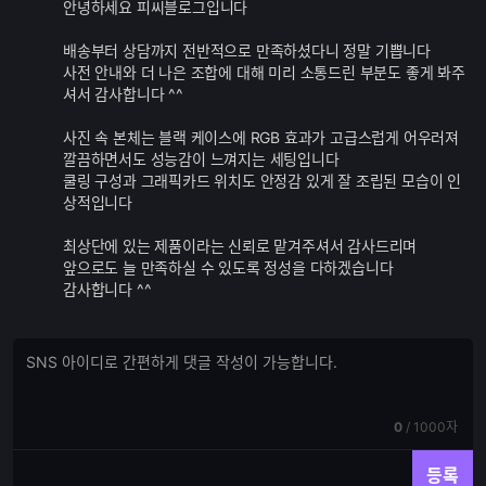
안녕하세요 피씨블로그입니다
추
가
배송부터 상담까지 전반적으로 만족하셨다니 정말 기쁩니다
기
사전 안내와 더 나은 조합에 대해 미리 소통드린 부분도 좋게 봐주
능
셔서 감사합니다 ^^
사진 속 본체는 블랙 케이스에 RGB 효과가 고급스럽게 어우러져
깔끔하면서도 성능감이 느껴지는 세팅입니다
쿨링 구성과 그래픽카드 위치도 안정감 있게 잘 조립된 모습이 인
상적입니다
최상단에 있는 제품이라는 신뢰로 맡겨주셔서 감사드리며
앞으로도 늘 만족하실 수 있도록 정성을 다하겠습니다
감사합니다 ^^
댓
댓
글
글
쓰
입
기
력
현
전
0
/
1000자
재
체
입
입
등록