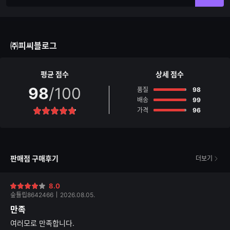
력
력
한
가
글
능
자
한
수
글
㈜피씨블로그
자
수
평균 점수
상세 점수
98
/100
점
품질
98
점
배송
99
점
가격
96
별
점
판매점 구매후기
더보기
8.0
별
숲튤립8642466
2026.08.05.
점
만족
여러모로 만족합니다.