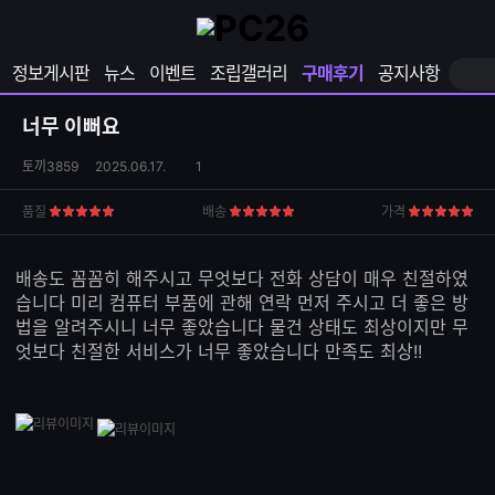
확
샵
마
장
다
이
영
나
페
정보게시판
뉴스
이벤트
조립갤러리
구매후기
공지사항
역
와
이
펼
열
지
쳐
보
기
열
너무 이뻐요
기
기
상
댓
토끼3859
2025.06.17.
1
품
글
S
수
품질
배송
가격
5
5
5
N
점
점
점
S
공
배송도 꼼꼼히 해주시고 무엇보다 전화 상담이 매우 친절하였
유
습니다 미리 컴퓨터 부품에 관해 연락 먼저 주시고 더 좋은 방
하
법을 알려주시니 너무 좋았습니다 물건 상태도 최상이지만 무
기
엇보다 친절한 서비스가 너무 좋았습니다 만족도 최상!!