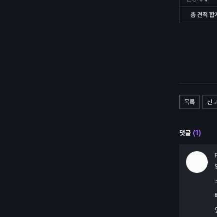
총 견적 합
목록
신
댓글
(
1
)