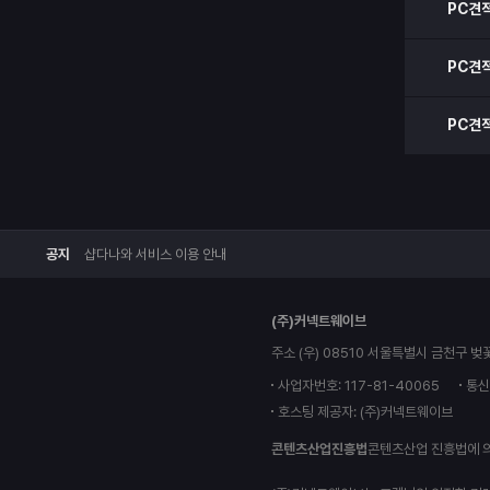
PC견
PC견
PC견
공지
샵다나와 서비스 이용 안내
(주)커넥트웨이브
주소 (우) 08510 서울특별시 금천구 벚
사업자번호: 117-81-40065
통신
호스팅 제공자: (주)커넥트웨이브
콘텐츠산업진흥법
콘텐츠산업 진흥법에 