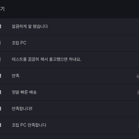
 해주세요.
후기
적
깔끔하게 잘 됐습니다
매
조립 PC
매
테스트를 꼼꼼히 해서 출고했으면 하내요.
적
만족
숲
적
정말 빠른 배송
적
만족합니다!!
적
조립 PC 만족합니다