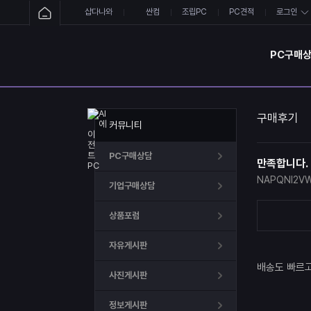
샵다나와
싼컴
조립PC
PC견적
로그인
PC구매
구매후기
커뮤니티
PC구매상담
만족합니다.
NAPQNI2V
기업구매상담
상품포럼
자유게시판
배송도 빠르고
사진게시판
정보게시판