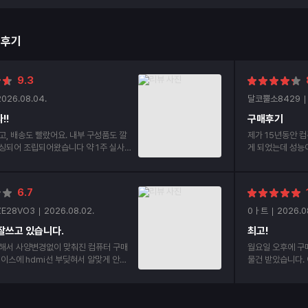
매후기
9.3
2026.08.04.
달코뿔소8429
!!
구매후기
고, 배송도 빨랐어요. 내부 구성품도 깔
제가 15년동안 컴
싱되어 조립되어왔습니다 약 1주 실사용
게 되었는데 성능이 너무 좋
요!
부 부품들 조립상
6.7
ZE28VO3
2026.08.02.
0ㅏ트
2026.0
잘쓰고 있습니다.
최고!
해서 사양변경없이 맞춰진 컴퓨터 구매
월요일 오후에 구
물건 받았습니다. 
mi선 2개나 구매했습니다. 처음부터 안
번이 두번째 구매
p선으로 구매하라고 하던가 hdmi선 어
겠습니다.정말 감
두꺼우면 케이스에 부딪혀서 안들어간다
요~!