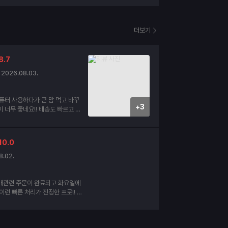
더보기
8.7
2026.08.03.
퓨터 사용하다가 큰 맘 먹고 바꾸
+3
네요!! 배송도 빠르고 내
태도 양호 합니다.
10.0
8.02.
매관련 주문이 완료되고 화요일에
이런 빠른 처리가 진정한 프로!! 이
인데요. 세번째 구매할때도 찾아 뵙
사드립니다. 더운여름 건강하십시