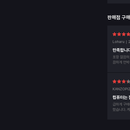
판매점 구
Loharu
만족합니다
포장 깔끔하
끔하게 언박
후 후기남겨
KANZOPI
컴퓨터는 
급하게 구매
했습니다. 케이스에 hdmi선 부딪혀서 알맞게 안들
어가서 hd
내사항에 d
댑터 부분 