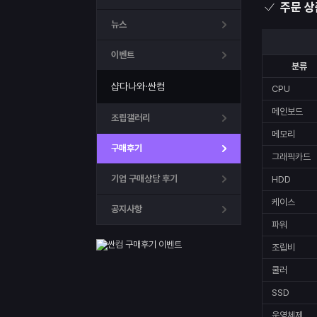
주문 상
뉴스
이벤트
분류
샵다나와·싼컴
CPU
메인보드
조립갤러리
메모리
구매후기
그래픽카드
기업 구매상담 후기
HDD
케이스
공지사항
파워
조립비
쿨러
SSD
운영체제