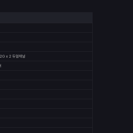
32G x 2 듀얼채널
져