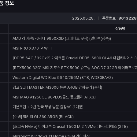
품 정보
2025.05.28.
주문번호 :
8013228
상품명
AMD 라이젠9-6세대 9950X3D (그래니트 릿지) (멀티팩(정품))
MSI PRO X870-P WIFI
[DDR5 64G / 32Gx2] 마이크론 Crucial DDR5-5600 CL46 대원씨티에스 
[RTX5090 32G] MSI 지포스 RTX 5090 슈프림 SOC D7 32GB 하이퍼프로
Western Digital WD Blue 5640/256M (8TB, WD80EAAZ)
앱코 SUITMASTER M3000 뉴본 ARGB 강화유리 (블랙)
MSI MAG A1250GL 80PLUS골드 풀모듈러 ATX3.1
기본조립 + 2년 전국 무상 방문 출장AS (1대분)
[수냉] 발키리 GL360 ARGB (BLACK)
[초고속 NVMe] 마이크론 Crucial T500 M.2 NVMe 대원씨티에스 (2TB)
Microsoft Windows 11 Home (OEM 라이선스)