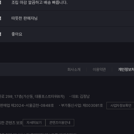
적
조립 마감 깔끔하고 배송 빠릅니다.
적
따뜻한 판매자님
적
좋아요
회사소개
이용약관
개인정보
꽃로 298, 17층(가산동, 대륭포스트타워6차)
대표: 김정남
판매업 제2024-서울금천-0848호
부가통신사업: 제003081호
사업자정보확인
의한 콘텐츠 보호
자세히보기
콘텐츠이용안내