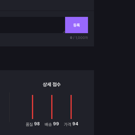
등록
0
/ 1,000자
상세 점수
98
99
94
품질
배송
가격