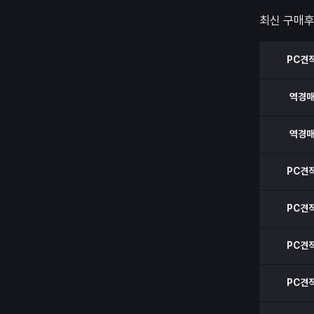
고 안내라도
최신 구매
PC견
역경
역경
PC견
PC견
PC견
PC견