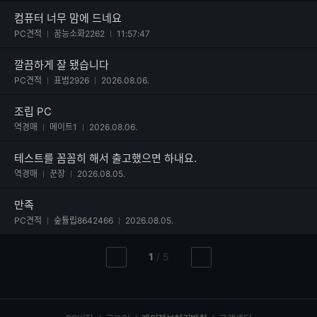
추
가
컴퓨터 너무 맘에 드네요
사진 첨부된 후기
갯
PC견적
꿈능소화2262
11:57:47
수
깔끔하게 잘 됐습니다
사진 첨부된 후기
PC견적
표범2926
2026.08.06.
조립 PC
역경매
메이트1
2026.08.06.
테스트를 꼼꼼히 해서 출고했으면 하내요.
역경매
꾼장
2026.08.05.
만족
PC견적
숲튤립8642466
2026.08.05.
현
총
1
/
5
이
다
재
페
전
음
페
페
페
이
이
이
이
지