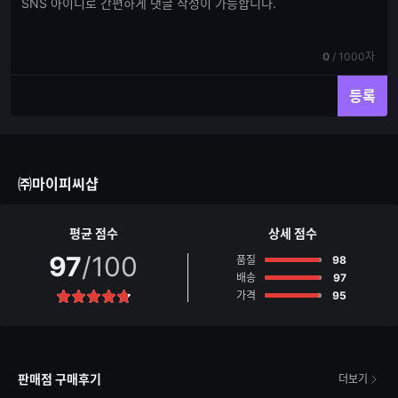
댓
글
글
쓰
입
기
력
현
전
0
/
1000자
재
체
입
입
등록
력
력
한
가
글
능
자
한
수
글
㈜마이피씨샵
자
수
평균 점수
상세 점수
97
/100
점
품질
98
점
배송
97
점
가격
95
별
점
판매점 구매후기
더보기