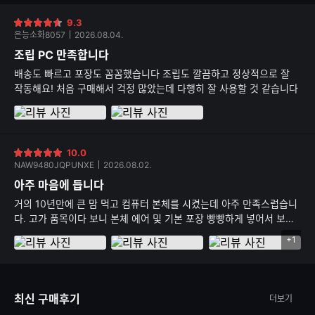
9.3
별
은능소화8057
2026.08.04.
점
조립 PC 만족합니다
배송도 빠르고 포장도 꼼꼼했습니다 조립도 깔끔하고 정상적으로 잘
작동해요! 처음 구매해서 걱정 많았는데 다행히 잘 사용할 것 같습니다
10.0
별
NAW9480JQPUNXE
2026.08.02.
점
아주 마음에 듭니다
거의 10년만에 큰 맘 먹고 컴퓨터 본체를 시켰는데 아주 만족스럽습니
다. 고가 품목이다 보니 본체 에어 및 기본 포장 빵빵하게 넣어서 보내
주고 정품 박스도 다 같이 동봉해서 보내주고 무엇보다 제가 까먹고 조
+1
리
립비 포함 안하고 신청했는데 먼저 전화해서 조립 신청 안했는데 신청
뷰
안하신거 맞냐로 확인 전화도 먼저 해주시고 친절하기까지 하시네요
이
괜히 평점 높은 곳이 아닌거 같습니다. 타지역 분들도 충분히 믿고 시킬
미
수 있다는 생각이 드네요
최신 구매후기
더보기
지