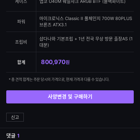
케이스
앱코 U40M 웨일샤크 ARGB BTF (블랙화이트)
마이크로닉스 Classic II 풀체인지 700W 80PLUS
파워
브론즈 ATX3.1
샵다나와 기본조립 + 1년 전국 무상 방문 출장AS (1
조립비
대분)
800,970
합계
원
* 총 견적 합계는 주문 당시의 가격으로, 현재 가격과 다를 수 있습니다.
사양변경 및 구매하기
신고
댓글
1