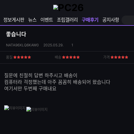
확
샵
마
장
다
이
영
나
페
정보게시판
뉴스
이벤트
조립갤러리
구매후기
공지사항
역
와
이
펼
열
지
쳐
보
기
열
좋습니다
기
기
상
댓
NATA96XLQ6KAW0
2025.05.29.
1
품
글
S
수
품질
배송
가격
5
5
5
N
점
점
점
S
공
질문에 친절히 답변 하주시고 배송이
유
컴퓨터라 걱정했는데 아주 꼼꼼히 배송되어 왔습니다
하
여기서만 두번째 구매내요
기