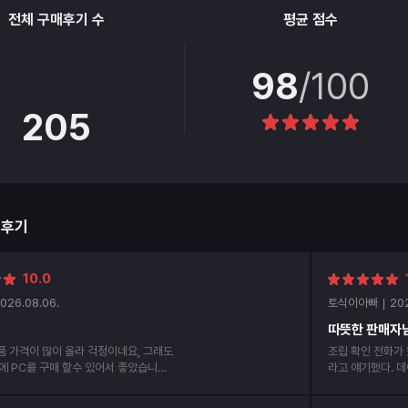
전체 구매후기 수
평균 점수
98
/100
205
매후기
10.0
026.08.06.
토식이아빠
20
따뜻한 판매자
부품 가격이 많이 올라 걱정이네요, 그래도
조립 확인 전화가 왔다. HDD는 추가 
에 PC를 구매 할수 있어서 좋았습니다.
라고 얘기했다. 
다면 또 구매 할
없다고 함... 알아서 
개봉해 보니 데이터