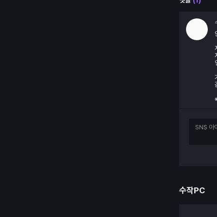
댓글
(
1
)
수작PC