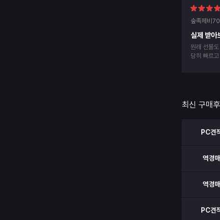
숲족제비70
실제 받아
원래 선물도
당히 빠르고
구매 할 예
최신 구매
PC견
역경
역경
PC견