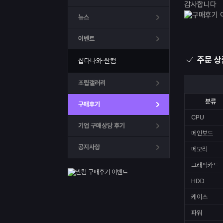
감사합니다
뉴스
이벤트
주문 상
샵다나와·싼컴
조립갤러리
분류
구매후기
CPU
기업 구매상담 후기
메인보드
공지사항
메모리
그래픽카드
HDD
케이스
파워