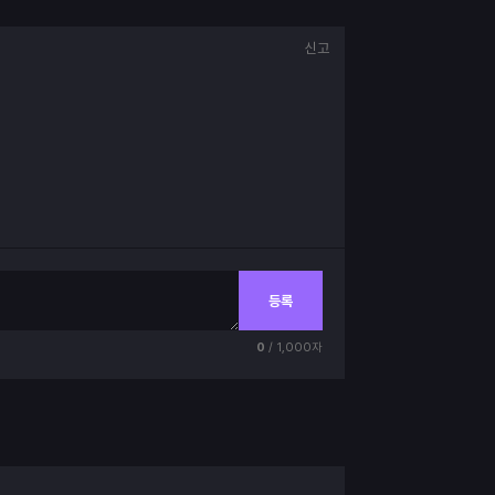
신고
등록
0
/ 1,000자