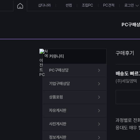
샵다나와
싼컴
조립PC
PC견적
로그인
PC구매
구매후기
커뮤니티
PC구매상담
배송도 빠르
(주)세일엠텍
기업구매상담
상품포럼
자유게시판
과정별로 전
사진게시판
응대도 매우 
정보게시판