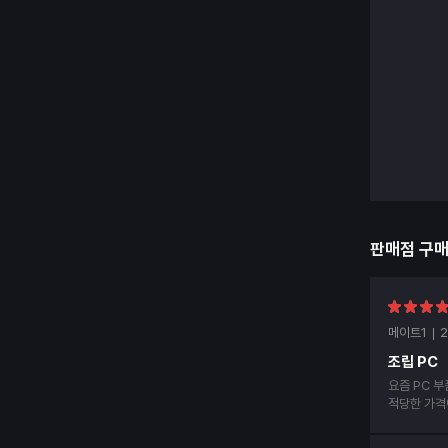
판매점 구
메이트1
2
조립 PC
요즘 PC 
적당한 가격
작동도 잘됩니다. 다음에 기회가 된
께요.