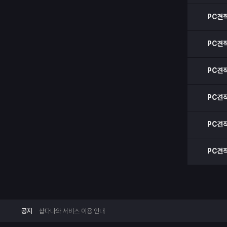
PC견
PC견
PC견
PC견
PC견
PC견
공지
샵다나와 서비스 이용 안내