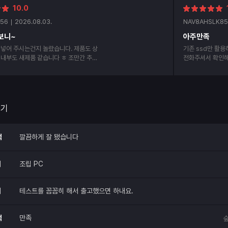
대감동
10.0
56
2026.08.03.
NAV8AHSLK85
보니~
아주만족
 넣어 주시는건지 놀랐습니다. 제품도 상
기존 ssd만 활
 내부도 새제품 같습니다 ㅎ 조만간 추가
전화주셔서 확인해
정이니, 그때도 신경써서 보내주세요~^^
후에도 잘 사용하
다 조립 품질 만
후기
적
깔끔하게 잘 됐습니다
매
조립 PC
매
테스트를 꼼꼼히 해서 출고했으면 하내요.
적
만족
숲