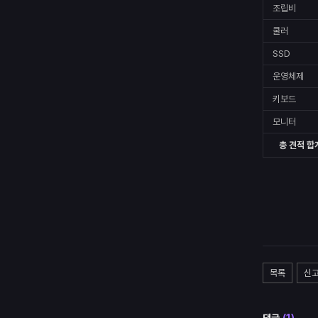
조립비
쿨러
SSD
운영체제
키보드
모니터
총 견적 합
목록
신