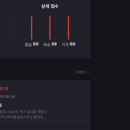
상세 점수
99
98
96
품질
배송
가격
더보기
10.0
26.08.04.
님
설치할 예정이
데이터 케이블 없죠? 라고 물어보심
사라는 얘긴 줄 알았다. 도착 후
 케이블이 두 개가 꼽혀 있었다.