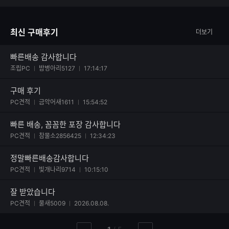
면 또 구매 할께요.
최신 구매후기
더보기
빠른배송 감사합니다
사진 첨부된 후기
조립PC
밤병아리5127
17:14:17
구매 후기
사진 첨부된 후기
PC견적
금악어새1611
15:54:52
빠른 배송, 꼼꼼한 포장 감사합니다
사진 첨부된 후기
PC견적
참물소2856425
12:34:23
정말빠른배송감사합니다
사진 첨부된 후기
PC견적
빛개나리9714
10:15:10
잘 받았습니다
사진 첨부된 후기
PC견적
물새5009
2026.08.08.
현
총