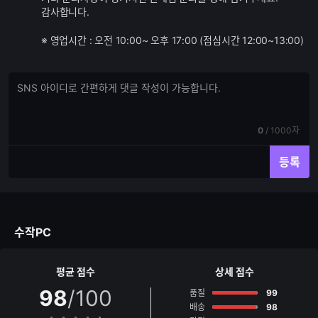
감사합니다.
※ 영업시간 : 오전 10:00~ 오후 17:00 (점심시간 12:00~13:00)
댓
댓
글
글
쓰
입
기
력
현
전
0
/
1000자
재
체
입
입
등록
력
력
한
가
글
능
자
한
수
글
수작PC
자
수
평균 점수
상세 점수
98
/100
점
품질
99
점
배송
98