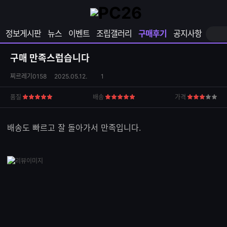
확
샵
마
장
다
이
영
나
페
정보게시판
뉴스
이벤트
조립갤러리
구매후기
공지사항
역
와
이
펼
열
지
쳐
보
기
열
구매 만족스럽습니다
기
기
상
댓
찌르레기0158
2025.05.12.
1
품
글
S
수
품질
배송
가격
5
5
3
N
점
점
점
S
공
배송도 빠르고 잘 돌아가서 만족입니다.
유
하
기