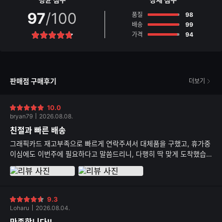
97
/100
점
품질
98
점
배송
99
점
가격
94
별
점
판매점 구매후기
더보기
10.0
별
bryan79
2026.08.08.
점
친절과 빠른 배송
그래픽카드 재고부족으로 빠르게 연락주셔서 대체품을 구했고, 휴가중
이심에도 이번주에 필요하다고 말씀드리니, 다행히 딱 맞게 도착했습
니다 조립상태는 모 역시 전문가답게 깔끔합니다!!!
9.3
별
Loharu
2026.08.04.
점