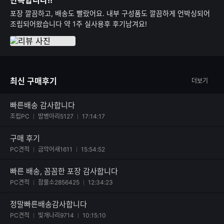
만족합니다!!
포장 깔끔하고, 배송도 빨랐어요. 내부 구성품도 깔끔하게 언박싱되어
조립되어왔습니다 약 1주 실사용후 후기남겨요!
최신 구매후기
더보기
빠른배송 감사합니다
사진 첨부된 후기
조립PC
밤병아리5127
17:14:17
구매 후기
사진 첨부된 후기
PC견적
금악어새1611
15:54:52
빠른 배송, 꼼꼼한 포장 감사합니다
사진 첨부된 후기
PC견적
참물소2856425
12:34:23
정말빠른배송감사합니다
사진 첨부된 후기
PC견적
빛개나리9714
10:15:10