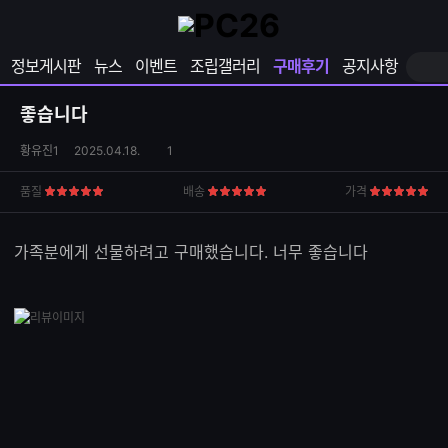
확
샵
마
장
다
이
영
나
페
정보게시판
뉴스
이벤트
조립갤러리
구매후기
공지사항
역
와
이
펼
열
지
쳐
보
기
열
좋습니다
기
기
상
댓
황유진1
2025.04.18.
1
품
글
S
수
품질
배송
가격
5
5
5
N
점
점
점
S
공
가족분에게 선물하려고 구매했습니다. 너무 좋습니다
유
하
기