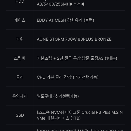
HDD
A3/5400/256M) ▶추천◀
케이스
EDDY A1 MESH 강화유리 (블랙)
파워
AONE STORM 700W 80PLUS BRONZE
조립비
기본조립 + 2년 전국 무상 방문 출장AS (1대분)
쿨러
CPU 기본 쿨러 장착 (추가선택가능)
운영체제
별도구매 (추가선택가능)
[초고속 NVMe] 마이크론 Crucial P3 Plus M.2 N
SSD
VMe 대원씨티에스 (1TB)