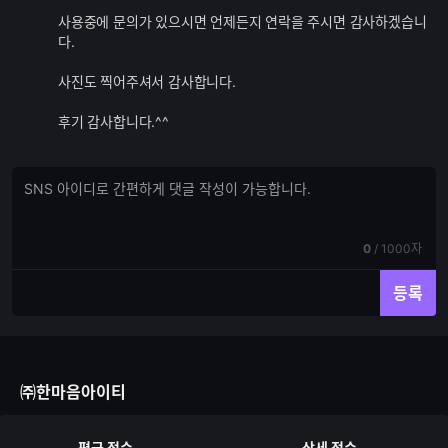
능
사용중에 문의가 있으시면 언제든지 연락을 주시면 감사하겠습니
다.
사진도 찍어주셔서 감사합니다.
후기 감사합니다.^^
댓
댓
글
글
쓰
입
기
력
현
전
0
/
1000자
재
체
입
입
등록
력
력
한
가
글
능
자
한
수
글
㈜한마음아이티
자
수
평균 점수
상세 점수