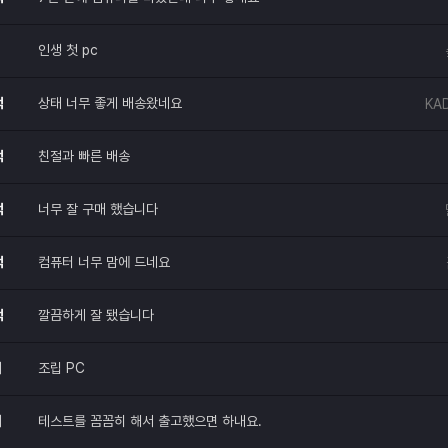
인생 첫 pc
적
상태 너무 좋게 배송왔네요
KA
적
친절과 빠른 배송
적
너무 잘 구매 했습니다
적
컴퓨터 너무 맘에 드네요
적
깔끔하게 잘 됐습니다
매
조립 PC
매
테스트를 꼼꼼히 해서 출고했으면 하내요.