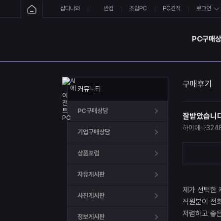
샵다나와
싼컴
조립PC
PC견적
로그인
PC구매
구매후기
커뮤니티
PC구매상담
잘받았습니다
하이에나324
기업구매상담
상품포럼
자유게시판
제가 선택한 
사진게시판
직원분이 전
저렴하고 좋
정보게시판