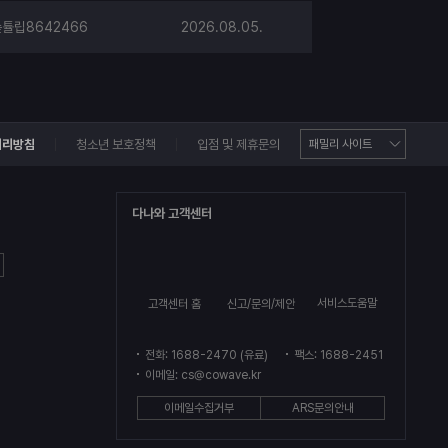
튤립8642466
2026.08.05.
처리방침
청소년 보호정책
입점 및 제휴문의
다나와 고객센터
서비스도움말
고객센터 홈
신고/문의/제안
전화: 1688-2470 (유료)
팩스: 1688-2451
이메일: cs@cowave.kr
이메일수집거부
ARS문의안내