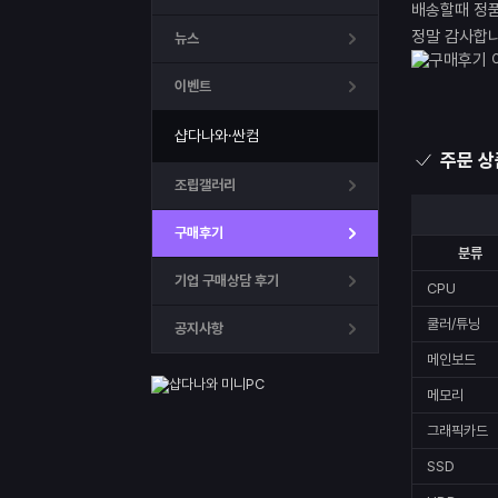
배송할때 정
정말 감사합니다
뉴스
이벤트
샵다나와·싼컴
주문 상
조립갤러리
구매후기
분류
기업 구매상담 후기
CPU
쿨러/튜닝
공지사항
메인보드
메모리
그래픽카드
SSD