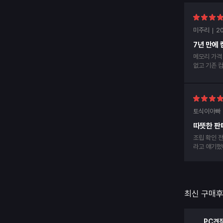
미주리
20
7년 만에
메모리 가격
없고 기존 컴
데 배송도 
는데 작동도
토식이아빠
따뜻한 판
조립 확인 전화가 왔다. H
라고 얘기했
없다고 함...
개봉해 보니
대감동
최신 구매
PC견