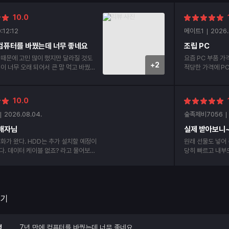
10.0
:12:12
메이트1
2026.
 컴퓨터를 바꿨는데 너무 좋네요
조립 PC
 때문에 고민 많이 했지만 달라질 것도
요즘 PC 부품 가
+2
이 너무 오래 되어서 큰 맘 먹고 바꿨는
적당한 가격에 P
꼼꼼하게 해주셨고 바로 세팅해서 사용하
작동도 잘됩니다. 다음에 기회가 된다면 또 구매 할
 잘 되고 너무 좋습니다!
께요.
10.0
2026.08.04.
숲족제비7056
매자님
실제 받아보니
DD는 추가 설치할 예정이
원래 선물도 넣어
다. 데이터 케이블 없죠? 라고 물어보심
당히 빠르고 내부
 알아서 사라는 얘긴 줄 알았다. 도착 후
구매 할 예정이니
 데이터 케이블이 두 개가 꼽혀 있었다.
후기
적
7년 만에 컴퓨터를 바꿨는데 너무 좋네요