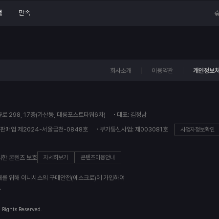
적
만족
숲
회사소개
이용약관
개인정보
꽃로 298, 17층(가산동, 대륭포스트타워6차)
대표: 김정남
판매업 제2024-서울금천-0848호
부가통신사업: 제003081호
사업자정보확인
의한 콘텐츠 보호
자세히보기
콘텐츠이용안내
래를 위해 이니시스의 구매안전(에스크로)에 가입하여
.
l Rights Reserved.