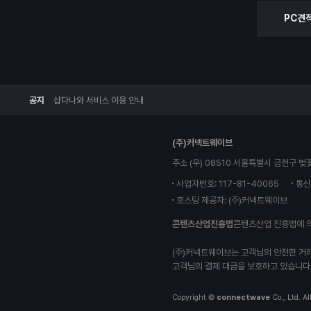
PC견
공지
샵다나와 서비스 이용 안내
(주)커넥트웨이브
주소 (우) 08510 서울특별시 금천구 벚
사업자번호: 117-81-40065
통신
호스팅 제공자: (주)커넥트웨이브
콘텐츠산업진흥법
콘텐츠산업 진흥법에 
(주)커넥트웨이브는 고객님의 안전한 거
고객님의 결제 대금을 보호하고 있습니다
Copyright ©
connectwave
Co., Ltd. Al