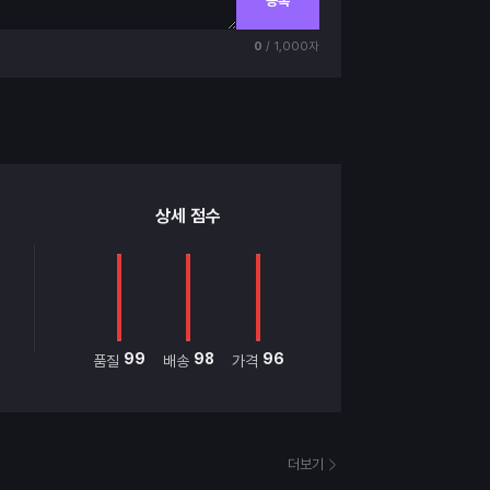
등록
0
/ 1,000자
상세 점수
99
98
96
품질
배송
가격
더보기